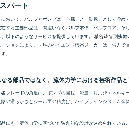
スパート
界において、バルブとポンプは「心臓」と「動脈」として極め
左右する主要部品は、間違いなくバルブ本体、バルブコア、そ
し、以下のようなサービスを提供しています。
精密鋳造
到
多軸
ューションにより、世界のハイエンド機器メーカーは、強力で
ます。
単なる部品ではなく、流体力学における芸術作品と
と各ブレードの角度は、ポンプの揚程、流量、およびエネルギ
流路の滑らかさとシール面の精度は、パイプラインシステム全
部品にも、流体力学に基づいた独創的な設計が込められている