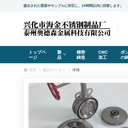
提出された図面やサンプルに対応し、24時間以内に回答します。
トップペ
製
精密
CNC
ポ
ージ
品
鋳造
加工
の
首页
製品センター
详情