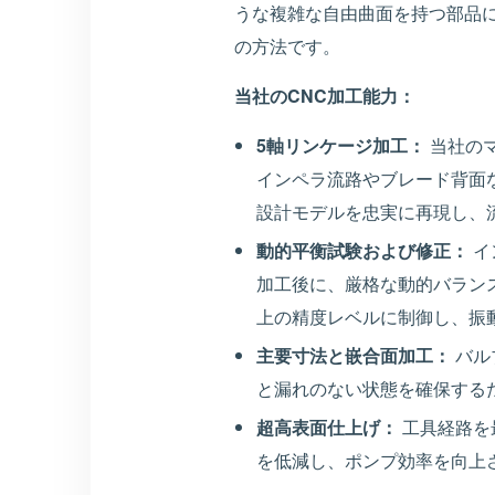
うな複雑な自由曲面を持つ部品
の方法です。
当社のCNC加工能力：
5軸リンケージ加工：
当社の
インペラ流路やブレード背面
設計モデルを忠実に再現し、
動的平衡試験および修正：
イ
加工後に、厳格な動的バランス
上の精度レベルに制御し、振
主要寸法と嵌合面加工：
バル
と漏れのない状態を確保する
超高表面仕上げ：
工具経路を
を低減し、ポンプ効率を向上