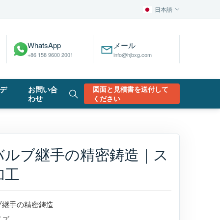
日本語
WhatsApp
メール
+86 158 9600 2001
info@hjbxg.com
デ
お問い合
図面と見積書を送付して
わせ
ください
バルブ継手の精密鋳造｜ス
加工
ブ継手の精密鋳造
イズ