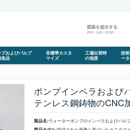
図面を提出する
PDF / CAD / STEP
ンプおよびバルブ
非標準カスタ
工場出荷時
技術
鋳造品
マイズ
の強度
ータ
ポンプインペラおよび
テンレス鋼鋳物のCNC
製品名:
ウォーターポンプのインペラおよびバル
製品モデル:
提供された画像に基づいたカスタマ