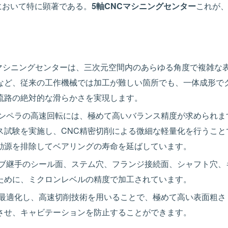
において特に顕著である。
5軸CNCマシニングセンター
これが
マシニングセンターは、三次元空間内のあらゆる角度で複雑な
など、従来の工作機械では加工が難しい箇所でも、一体成形で
流路の絶対的な滑らかさを実現します。
ンペラの高速回転には、極めて高いバランス精度が求められま
試験を実施し、CNC精密切削による微細な軽量化を行うことで、ア
動源を排除してベアリングの寿命を延ばしています。
ブ継手のシール面、ステム穴、フランジ接続面、シャフト穴、
ために、ミクロンレベルの精度で加工されています。
最適化し、高速切削技術を用いることで、極めて高い表面粗さ
させ、キャビテーションを防止することができます。