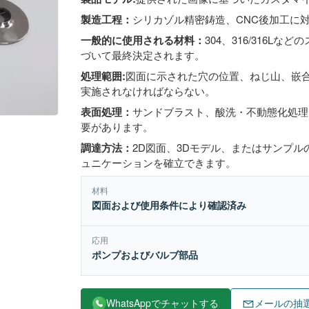
製造工程：
シリカゾル精密鋳造、CNC後加工に
一般的に使用される材料：
304、316/316
づいて最終決定されます。
処理範囲:
図面に示された穴の位置、ねじ山、嵌
実施されなければならない。
表面処理：
サンドブラスト、酸洗・不動態化処理
要があります。
調達方法：
2D図面、3Dモデル、またはサンプ
ュニケーションを確立できます。
材料
図面および使用条件により確認済み
応用
ポンプおよびバルブ部品
WhatsAppでチャットする
メールの抽