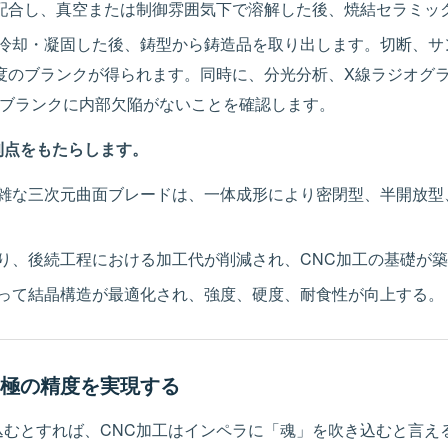
配合し、真空または制御雰囲気下で溶解した後、焼結セラミッ
冷却・凝固した後、鋳型から鋳造品を取り出します。切断、サ
度のブランクが得られます。同時に、分光分析、X線ラジオグラ
、ブランクに内部欠陥がないことを確認します。
利点をもたらします。
雑な三次元曲面ブレードは、一体成形により密閉型、半開放型
り、後続工程における加工代が削減され、CNC加工の基礎が
って結晶構造が最適化され、強度、硬度、耐食性が向上する。
 究極の精度を実現する
込むとすれば、CNC加工はインペラに「魂」を吹き込むと言え