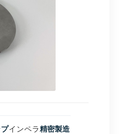
インペラ
ンプ
精密製造