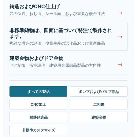
鋳造およびCNC仕上げ
→
穴の位置、ねじ山、シール面、および重要な嵌合寸法
非標準鋳物は、図面に基づいて特注で製作され
→
ます。
複雑な構造の評価、少量生産の試作品および量産部品
建築金物およびドア金物
→
ドア制御、浴室設備、建築用金属部品製品の方向性
すべての製品
ポンプおよびバルブ部品
CNC加工
二相鋼
耐熱鋳造品
建築金物
非標準カスタマイズ