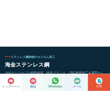
ステンレス鋼鋳物のカスタム加工
海金ステンレス鋼
当社はシリカゾル精密鋳造、鋳造ブランク、CNC精密加工を専門とし
ており、図面やサンプルに基づいた評価もサポートいたします。
トップページ
製品
メール
引用
WhatsApp
精密鋳造
CNC加工
工場見学
お問い合わせ