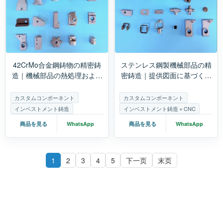
42CrMo合金鋼鋳物の精密鋳
ステンレス鋼製機械部品の精
造｜機械部品の熱処理および
密鋳造｜提供図面に基づくカ
機械加工
スタマイズおよびCNC加工
カスタムコンポーネント
カスタムコンポーネント
インベストメント鋳造
インベストメント鋳造＋CNC
商品を見る
WhatsApp
商品を見る
WhatsApp
1
2
3
4
5
下一页
末页