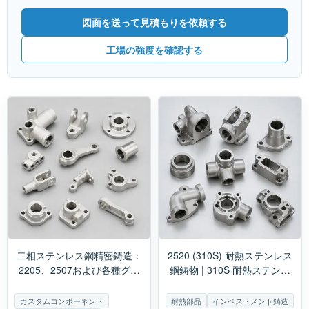
図面を送って見積もりを依頼する
工場の強度を確認する
二相ステンレス鋼精密鋳造：
2520 (310S) 耐熱ステンレス
2205、2507および各種グレ
鋼鋳物 | 310S 耐熱ステンレ
ードの鋳造における重要な選
ス鋼鋳物メーカー
定ポイント
カスタムコンポーネント
耐熱部品
インベストメント鋳造