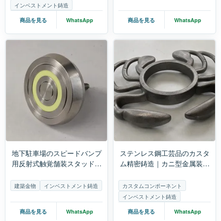
インベストメント鋳造
商品を見る
WhatsApp
商品を見る
WhatsApp
地下駐車場のスピードバンプ
ステンレス鋼工芸品のカスタ
用反射式触覚舗装スタッド｜
ム精密鋳造｜カニ型金属装飾
ステンレス製発光ガイドスタ
品の鋳造と加工
ッド
建築金物
インベストメント鋳造
カスタムコンポーネント
インベストメント鋳造
商品を見る
WhatsApp
商品を見る
WhatsApp