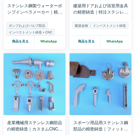
ステンレス鋼製ウォーターポ
建築用ドアおよび浴室用金具
ンプインペラメーカー｜精密
の精密鋳造｜特注ステンレス
鋳造およびCNC加工
製金具
ポンプおよびバルブ部品
建築金物
インベストメント鋳造
インベストメント鋳造＋CNC
商品を見る
WhatsApp
商品を見る
WhatsApp
産業機械用ステンレス鋼部品
スポーツ用品用ステンレス鋼
の精密鋳造｜カスタムCNC加
部品の精密鋳造｜フィットネ
工
ス機器のカスタマイズ部品