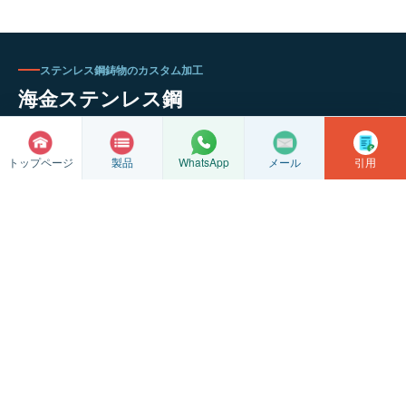
ステンレス鋼鋳物のカスタム加工
海金ステンレス鋼
当社はシリカゾル精密鋳造、鋳造ブランク、CNC精密加工を専門とし
ており、図面やサンプルに基づいた評価もサポートいたします。
トップページ
製品
メール
引用
WhatsApp
精密鋳造
CNC加工
工場見学
お問い合わせ
© 著作権
2026 興華市海金ステンレス鋼製品工場
江蘇省ICP登録番号：2022016063
蘇州市公安局ネットワークセキュリティ登録番号 32128102010337