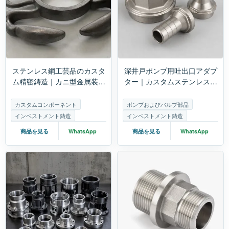
ステンレス鋼工芸品のカスタ
深井戸ポンプ用吐出口アダプ
ム精密鋳造｜カニ型金属装飾
ター｜カスタムステンレス製
品の鋳造と加工
ウォーターポンプアクセサリ
ー
カスタムコンポーネント
ポンプおよびバルブ部品
インベストメント鋳造
インベストメント鋳造
商品を見る
WhatsApp
商品を見る
WhatsApp