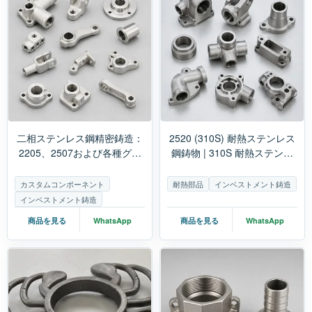
二相ステンレス鋼精密鋳造：
2520 (310S) 耐熱ステンレス
2205、2507および各種グレ
鋼鋳物 | 310S 耐熱ステンレ
ードの鋳造における重要な選
ス鋼鋳物メーカー
定ポイント
カスタムコンポーネント
耐熱部品
インベストメント鋳造
インベストメント鋳造
商品を見る
WhatsApp
商品を見る
WhatsApp