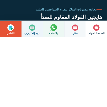
معالجة مصبوبات الفولاذ المقاوم للصدأ حسب الطلب
هايجين الفولاذ المقاوم للصدأ
نحن متخصصون في صب السيليكا سول الدقيق، وصب القوالب، والتشغيل
الدقيق باستخدام الحاسوب، وندعم التقييم بناءً على الرسومات والعينات.
الصفحة الأولى
منتج
بريد إلكتروني
اقتباس
واتساب
التصنيع باستخدام الحاسوب
الصب الدقيق
(CNC)
معرض المصنع
اتصل بنا
جميع الحقوق محفوظة ©
2026 مصنع منتجات الفولاذ المقاوم للصدأ في مدينة
شينغهوا هايجين
رقم تسجيل جيانغسو ICP: 2022016063
رقم تسجيل أمن الشبكة لمكتب الأمن العام في سوتشو: 32128102010337