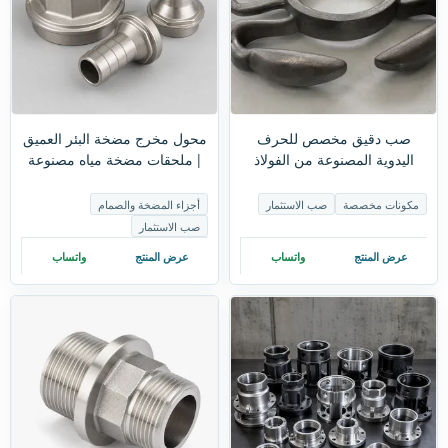
صب دقيق مخصص للحرف
محول مخرج مضخة البئر العميق
اليدوية المصنوعة من الفولاذ
| ملحقات مضخة مياه مصنوعة
المقاوم للصدأ | صب وتشكيل
من الفولاذ المقاوم للصدأ حسب
الحلي المعدنية على شكل
الطلب
مكونات مخصصة
صب الاستثمار
أجزاء المضخة والصمام
سرطان البحر
صب الاستثمار
عرض المنتج
واتساب
عرض المنتج
واتساب