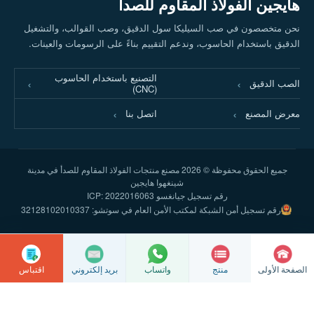
هايجين الفولاذ المقاوم للصدأ
نحن متخصصون في صب السيليكا سول الدقيق، وصب القوالب، والتشغيل
الدقيق باستخدام الحاسوب، وندعم التقييم بناءً على الرسومات والعينات.
التصنيع باستخدام الحاسوب
الصب الدقيق
(CNC)
معرض المصنع
اتصل بنا
جميع الحقوق محفوظة ©
2026 مصنع منتجات الفولاذ المقاوم للصدأ في مدينة
شينغهوا هايجين
رقم تسجيل جيانغسو ICP: 2022016063
رقم تسجيل أمن الشبكة لمكتب الأمن العام في سوتشو: 32128102010337
الصفحة الأولى
منتج
بريد إلكتروني
اقتباس
واتساب