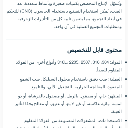
وتُسهّل الإنتاج المخصص بكميات صغيرة وبأنماط متعددة. بعد
الصب، يُمكن استخدام التصنيع باستخدام الحاسوب (CNC) للتحكم
في أبعاد التجميع، مما يضمن تلبية كل من التأثيرات الزخرفية
ومتطلبات التجميع العملية في آن واحد.
محتوى قابل للتخصيص
المواد: 304، 316، 316L، 2205، 2507 وأنواع أخرى من الفولاذ
المقاوم للصدأ.
العملية: صب دقيق باستخدام محلول السيليكا، صب الشمع
المفقود، المعالجة الحرارية، التشغيل الآلي، والتلميع.
المظهر: خام، أو مصقول بالرمل، أو مصقول بالفرشاة، أو ذو
لمسة نهائية عاكسة، أو غير لامع، أو عتيق، أو معالج وفقًا لتأثير
العينة.
الاستخدامات: المشغولات المصنوعة من الفولاذ المقاوم
للصدأ، والحلي المعدنية، والأدوات الفنية، والأجزاء الزخرفية غير