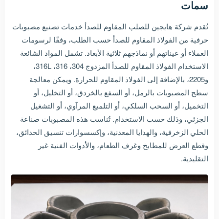
سمات
تُقدم شركة هايجين للصلب المقاوم للصدأ خدمات تصنيع مصبوبات
حرفية من الفولاذ المقاوم للصدأ حسب الطلب، وفقًا لرسومات
العملاء أو عيناتهم أو نماذجهم ثلاثية الأبعاد. تشمل المواد الشائعة
الاستخدام الفولاذ المقاوم للصدأ المزدوج 304، 316، 316L،
و2205، بالإضافة إلى الفولاذ المقاوم للحرارة. ويمكن معالجة
سطح المصبوبات بالرمل، أو السفع بالخردق، أو التخليل، أو
التخميل، أو السحب السلكي، أو التلميع المرآوي، أو التشغيل
الجزئي، وذلك حسب الاستخدام. تُناسب هذه المصبوبات صناعة
الحلي الزخرفية، والهدايا المعدنية، وإكسسوارات تنسيق الحدائق،
وقطع العرض للمطابخ وغرف الطعام، والأدوات الفنية غير
التقليدية.