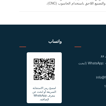
السوائل ومكونات توزيع التدفق. يمكننا تقييم حلول الصب الدقيق باستخدام محلول السيليكا، والتصنيع اللاحق باستخدام الحاسوب (CNC)،
ة والقطر الاسمي والمحورية ومتطلبات الفحص.
واتساب
 وو
معرف WhatsApp: +86 158 9600 2001 (ابحث
امسح رمز الاستجابة
السريعة أو ابحث عن
معرف WhatsApp
لإضافته.