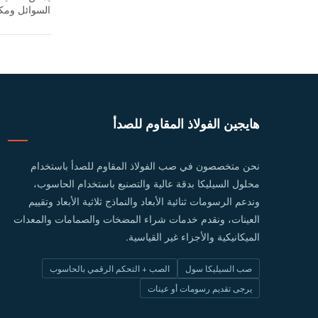
وحلول التسلي
هايجين الفولاذ المقاوم للصدأ
نحن متخصصون في صب الفولاذ المقاوم للصدأ باستخدام
محلول السيليكا بدقة عالية والتصنيع باستخدام الحاسوب،
وندعم الرسومات ثنائية الأبعاد والنماذج ثلاثية الأبعاد وتقييم
العينات، ونقدم خدمات شراء المضخات والصمامات والمعدات
الميكانيكية والأجزاء غير القياسية.
صب السيليكا سول
الصب + التحكم الرقمي بالحاسوب
يرجى تقديم رسومات أو عينات