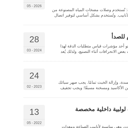
2026 - 05
ة: تُستخدم وصلات مضخات المياه المصنوعة من
أنابيب. وتُستخدم بشكل أساسي لتوفير اتصال
 للصدأ
28
هو أحد مؤشرات قياس متطلبات الدقة لهذا
بعض الانحرافات أثناء التصنيع، ولذلك يُعد
2024 - 03
فاوتات الحدية، والتفاوتات الأساسية، وتفاوتات
 التي لها تفاوتات محددة؛ والتفاوتات
ايير الدرجة. ثانيًا: حساب التفاوتات...
24
سدة، وإزالة الخبث تمامًا. يجب صهر سبائك
من الأكاسيد ومسخنة مسبقًا؛ ويجب تجفيف
2023 - 02
ؤقت، وقدرة على إزالة الشوائب. يجب
طلاء المختار بقوة التصاق عالية، ويجب أن
 التسخين الزائد الموضعي في نظام البوابات
| موصلات لولبية داخلية مخصصة
13
2022 - 05
ت أو العينات، وهي مناسبة لأنابيب الصناعة ومعدات