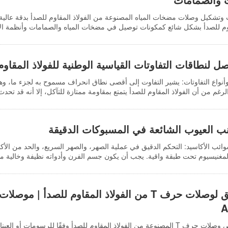
وتشكيل وصلات مضخات المياه المصنوعة من الفولاذ المقاوم للصدأ بدقة عالي
اوم للصدأ بشكل شائع كمكونات توصيل في مضخات المياه والصمامات وأنظمة ال
م غلق بين جسم المضخة والأنبوب.
 لنطاقات التفاوتات القياسية الوطنية للفولاذ المقاوم
 وأنواع التفاوتات: يشير التفاوت إلى أقصى نطاق انحراف مسموح به لجزء ما، و
رغم من أن الفولاذ المقاوم للصدأ يتمتع بمقاومة ممتازة للتآكل، إلا أنه قد تحدث 
فاوتات أمرًا بالغ الأهمية. تشمل أنواع التفاوتات الشائعة التفاوتات العادية، والت
وتات العادية هي تلك التي لا توجد لها مواصفات محددة؛ والتفاوتات الحدية هي تلك
حدود التفاوت لتحقيق درجة دقة معينة؛ وتفاوتات الدرجة هي تلك المحددة وفقًا لمع
نب العيوب الشائعة في المسبوكات الدقيقة
شوائب الأكاسيد: التحكم الدقيق في عملية الصهر، والصهر السريع، والحد من الأك
المغنيسيوم تحت طبقة واقية. يجب أن يكون جسم الفرن وأدواته نظيفة وخالية 
وضعه. يجب أن يتمتع نظام الصب المصمم بتدفق مستقر، وقدرة على التخزين الم
 بوابات مائل لضمان تدفق سائل مستقر ومنع الأكسدة الثانوية. يجب أن يتمتع ال
داخل المسبوكة أثناء الصب دون تقشر. تدابير لمنع التشقق الساخن: يجب تجنب
صب دقيق لوصلات حرف T من الفولاذ المقاوم للصدأ 
ل الإجهاد الداخلي. يجب أن يضمن ميل القالب واللب...
A
يمكن تخصيص وصلات حرف T المصنوعة من الفولاذ المقاوم للصدأ وفقًا للرسوما