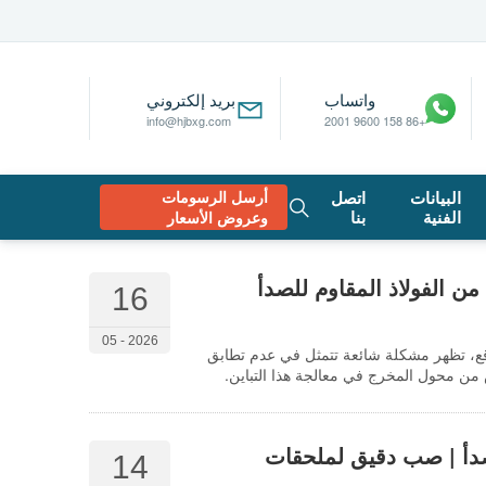
واتساب
بريد إلكتروني
info@hjbxg.com
+86 158 9600 2001
البيانات
اتصل
أرسل الرسومات
الفنية
بنا
وعروض الأسعار
 الفولاذ المقاوم للصدأ
16
2026 - 05
ع، تظهر مشكلة شائعة تتمثل في عدم تطابق
من محول المخرج في معالجة هذا التباين.
صدأ | صب دقيق لملحقات
14