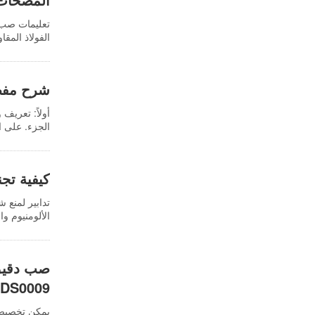
تعليمات صب 
الفولاذ المق
مستقر وإحكا
شرح مفصل
أولاً: تعريف
الجزء. على ال
التحكم في الت
الدرجة. التفا
الأساسية هي 
كيفية تج
تدابير لمنع 
الألومنيوم و
الطلاء بعد 
استخدام نظام
يتشكل الخبث 
الفعلي لتقلي
DS0009