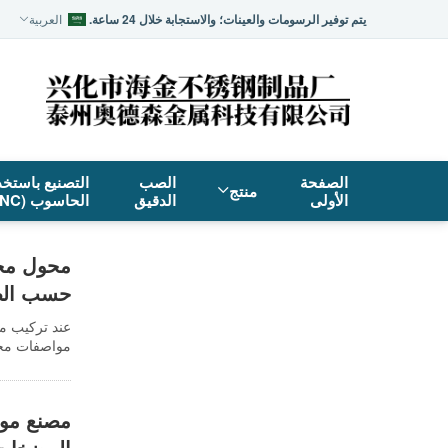
يتم توفير الرسومات والعينات؛ والاستجابة خلال 24 ساعة.
العربية
الصفحة
الصب
التصنيع باستخد
منتج
الأولى
الدقيق
الحاسوب (CNC)
محول مخر
حسب ال
عند تركيب م
مواصفات مخرج
مصنع موص
المضخات