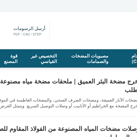
أرسل الرسومات
PDF / CAD / STEP
ام
مصبوبات المضخات
التخصيص غير
قوة
والصمامات
القياسي
المصنع
ج مضخة البئر العميق | ملحقات مضخة مياه مصنوعة من
طلب
ضخات الآبار العميقة، ومضخات الصرف الصحي، والمضخات الغاطسة في الموق
 المضخة مع الخراطيم أو الأنابيب أو وصلات التوصيل السريع. ويتمثل الغرض 
لات مضخات المياه المصنوعة من الفولاذ المقاوم لل
 والصمامات