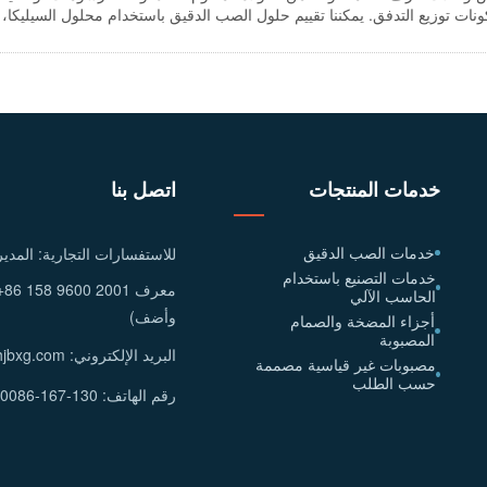
م على دفعات، بناءً على نوع المادة والكمية ونوع السن الداخلي وسطح النهاي
خدمات المنتجات
اتصل بنا
خدمات الصب الدقيق
للاستفسارات التجارية: المدير
خدمات التصنيع باستخدام
الحاسب الآلي
وأضف)
أجزاء المضخة والصمام
المصبوبة
البريد الإلكتروني: info@hjbxg.com
مصبوبات غير قياسية مصممة
حسب الطلب
رقم الهاتف: 130-167-10086