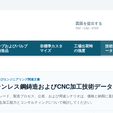
図面を提出する
PDF / CAD / STEP
ンプおよびバルブ
非標準カスタ
工場出荷時
技術
鋳造品
マイズ
の強度
ータ
よびエンジニアリング関連文書
テンレス鋼鋳造およびCNC加工技術データ
レード、製造プロセス、公差、および用途シナリオは、価格と納期に直
る加工能力とコンサルティングについて検討してください。