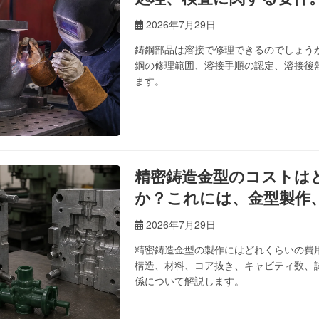
2026年7月29日
鋳鋼部品は溶接で修理できるのでしょう
鋼の修理範囲、溶接手順の認定、溶接後
ます。
精密鋳造金型のコストは
か？これには、金型製作
トが含まれます。
2026年7月29日
精密鋳造金型の製作にはどれくらいの費
構造、材料、コア抜き、キャビティ数、
係について解説します。