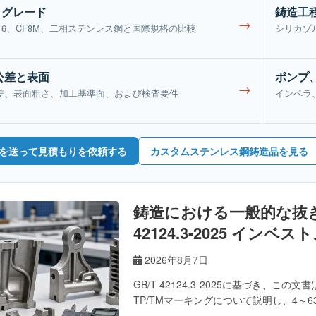
とグレード
鋳造工
→
316、CF8M、二相ステンレス鋼と国際規格の比較
シリカゾ
公差と表面
ポンプ
→
差、表面粗さ、加工基準面、および検査要件
インペラ
を送って見積もりを依頼する
カスタムステンレス鋼鋳造品を見る
鋳造における一般的な抜き
42124.3-2025 イ
2026年8月7日
GB/T 42124.3-2025に基づき、
TP/TMマーキングについて説明し、4～