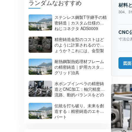
ランダムなおすすめ
材料
304、
ステンレス鋼製T字継手の精
密鋳造｜カスタム仕様の内
ねじコネクタ ADS0009
CNC
寸法公
精密鋳造金型のコストはど
のように計算されるのでし
ょうか？これには、金型製
作、試作、金型寿命、およ
耐熱鋼製熱処理材フレーム
び量産コストが含まれま
図面
の精密鋳造｜炉用カスタム
す。
グリッド治具
水ポンプインペラの精密鋳
造とCNC加工：軸穴精度、
流路、動的バランスをどの
ように制御するか？
伝統を打ち破り、未来を創
造する：精密鋳造のエキス
パート