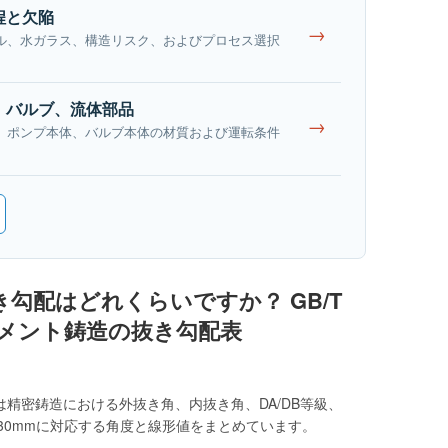
程と欠陥
→
ル、水ガラス、構造リスク、およびプロセス選択
、バルブ、流体部品
→
、ポンプ本体、バルブ本体の材質および運転条件
勾配はどれくらいですか？ GB/T
ンベストメント鋳造の抜き勾配表
この文書は精密鋳造における外抜き角、内抜き角、DA/DB等級、
630mmに対応する角度と線形値をまとめています。