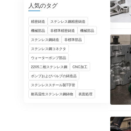
人気のタグ
精密鋳造
ステンレス鋼精密鋳造
機械部品
非標準精密鋳造
機械部品
ステンレス鋼鋳造
非標準部品
ステンレス鋼コネクタ
ウォーターポンプ部品
2205二相ステンレス鋼
CNC加工
ポンプおよびバルブの鋳造品
ステンレススチール製T字管
耐高温性ステンレス鋼鋳物
表面処理