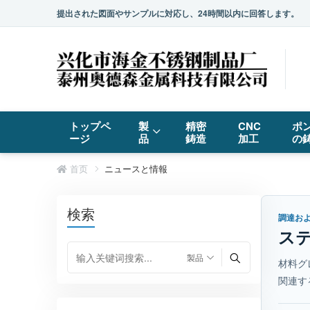
提出された図面やサンプルに対応し、24時間以内に回答します。
トップペ
製
精密
CNC
ポ
ージ
品
鋳造
加工
の
首页
ニュースと情報
検索
調達お
ス
材料グ
関連す