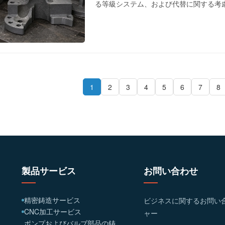
る等級システム、および代替に関する考
1
2
3
4
5
6
7
8
製品サービス
お問い合わせ
精密鋳造サービス
ビジネスに関するお問い
CNC加工サービス
ャー
ポンプおよびバルブ部品の鋳