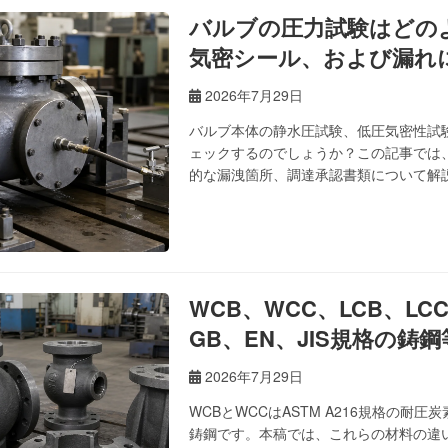
バルブの圧力試験はどの
気密シール、および漏れ
2026年7月29日
バルブ本体の静水圧試験、低圧気密性試
ェックするのでしょうか？この記事では、GB
的な漏洩箇所、調達承認書類について解
WCB、WCC、LCB、L
GB、EN、JIS規格の
2026年7月29日
WCBとWCCはASTM A216規格の耐圧
鋳鋼です。本稿では、これらの材料の違いを