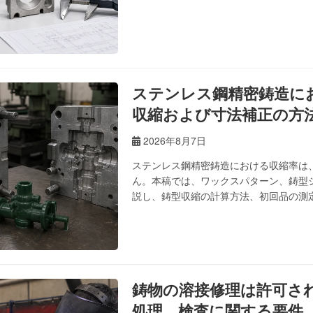
ステンレス鋼精密鋳造に
収縮および寸法補正の方
2026年8月7日
ステンレス鋼精密鋳造における収縮率は
ん。本稿では、ワックスパターン、鋳型
説し、鋳型収縮の計算方法、初回品の測
鋳物の溶接修理は許可さ
処理、検査に関する要件