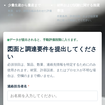
少量生産から量産まで
材料および試験に関する推奨
事項
数量、金型、納期を組み合わせた評価
計画
作業条件、許容誤差、および品質要
件に従って確認してください。
データが提出されると、手動評価段階に入ります。
図面と調達要件を提出してくださ
い
必須項目は、製品、数量、連絡先情報を特定するためにのみ
使用されます。材質、許容誤差、またはプロセスが不明な場
合は、空欄のままで構いません。
連絡担当者名
*