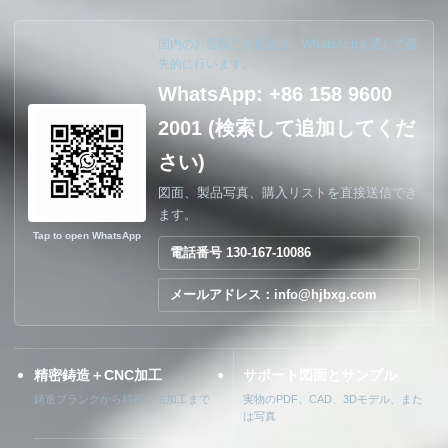
国内のお客様との連絡は、WhatsAppを通じて優
先的に行います。
WhatsApp: +86 158 9600
2001 (検索して追加してくだ
さい)
図面、製品写真、購入リストを直接送信でき
ます。
Tap to open WhatsApp
電話番号 130-167-10086
メールアドレス：info@hjbxg.com
精密鋳造＋CNC加工
サポート図面とサンプル
鋳造ブランクから精密寸法加工まで
実物のPDF、CAD、3Dモデル、また
は写真