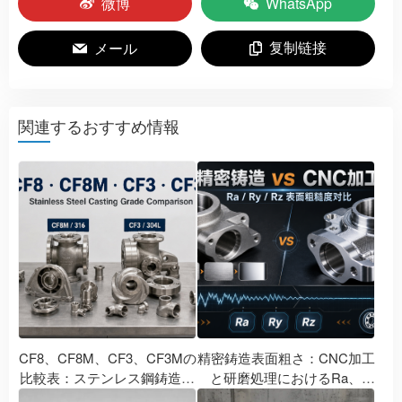
微博
WhatsApp
复制链接
メール
関連するおすすめ情報
CF8、CF8M、CF3、CF3Mの
精密鋳造表面粗さ：CNC加工
比較表：ステンレス鋼鋳造グ
と研磨処理におけるRa、
レードは、304、316、
Ry、Rzの比較