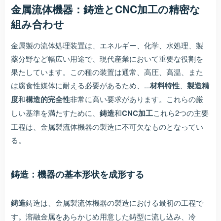
金属流体機器：鋳造とCNC加工の精密な
組み合わせ
金属製の流体処理装置は、エネルギー、化学、水処理、製
薬分野など幅広い用途で、現代産業において重要な役割を
果たしています。この種の装置は通常、高圧、高温、また
は腐食性媒体に耐える必要があるため、...
材料特性
、
製造精
度
和
構造的完全性
非常に高い要求があります。これらの厳
しい基準を満たすために、
鋳造
和
CNC加工
これら2つの主要
工程は、金属製流体機器の製造に不可欠なものとなってい
る。
鋳造：機器の基本形状を成形する
鋳造
鋳造は、金属製流体機器の製造における最初の工程で
す。溶融金属をあらかじめ用意した鋳型に流し込み、冷