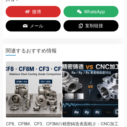
微博
WhatsApp
复制链接
メール
関連するおすすめ情報
CF8、CF8M、CF3、CF3Mの
精密鋳造表面粗さ：CNC加工