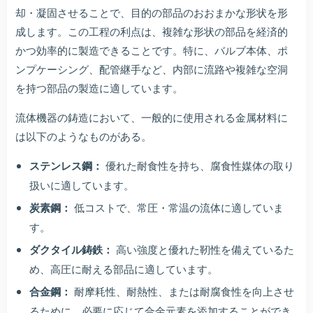
却・凝固させることで、目的の部品のおおまかな形状を形
成します。この工程の利点は、複雑な形状の部品を経済的
かつ効率的に製造できることです。特に、バルブ本体、ポ
ンプケーシング、配管継手など、内部に流路や複雑な空洞
を持つ部品の製造に適しています。
流体機器の鋳造において、一般的に使用される金属材料に
は以下のようなものがある。
ステンレス鋼：
優れた耐食性を持ち、腐食性媒体の取り
扱いに適しています。
炭素鋼：
低コストで、常圧・常温の流体に適していま
す。
ダクタイル鋳鉄：
高い強度と優れた靭性を備えているた
め、高圧に耐える部品に適しています。
合金鋼：
耐摩耗性、耐熱性、または耐腐食性を向上させ
るために、必要に応じて合金元素を添加することができ