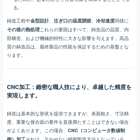
る。
鋳造工程中
金型設計
、
注ぎ口の温度調節
、
冷却速度
同様に
その後の熱処理
これらの要因はすべて、鋳造品の品質、内
部構造、および機械的特性に大きな影響を与えます。高品
質の鋳造品は、最終製品の性能を保証するための基盤とな
ります。
CNC加工：緻密な職人技により、卓越した精度を
実現します。
鋳造は基本的な形状を提供できますが、表面粗さ、寸法精
度、重要な接合面の要件を直接満たすことはできない場合
がよくあります。この場合、
CNC（コンピュータ数値制
御）加工
それは、欠かせない精密製造方法となっている。