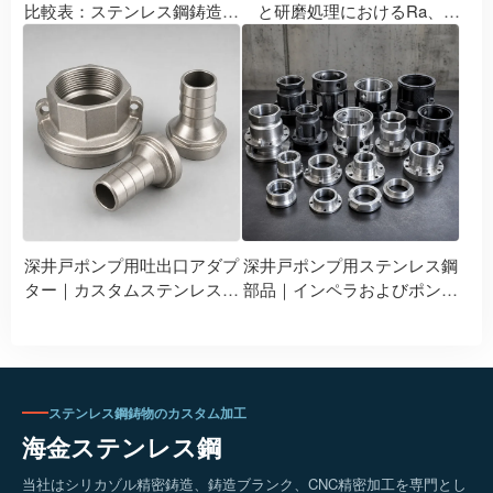
比較表：ステンレス鋼鋳造グ
と研磨処理におけるRa、
レードは、304、316、
Ry、Rzの比較
304L、および316Lにどのよう
に対応しますか？
深井戸ポンプ用吐出口アダプ
深井戸ポンプ用ステンレス鋼
ター｜カスタムステンレス製
部品｜インペラおよびポンプ
ウォーターポンプアクセサリ
本体の精密鋳造および機械加
ー
工
ステンレス鋼鋳物のカスタム加工
海金ステンレス鋼
当社はシリカゾル精密鋳造、鋳造ブランク、CNC精密加工を専門とし