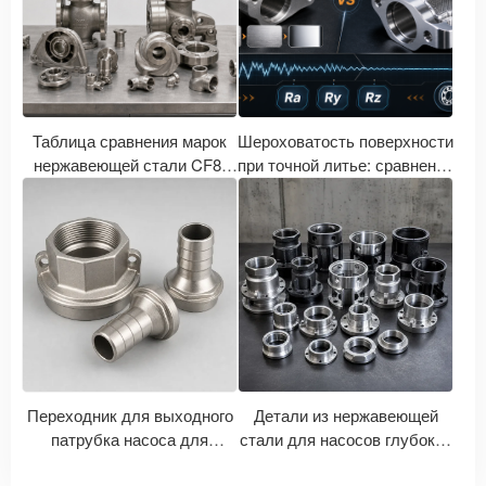
Таблица сравнения марок
Шероховатость поверхности
нержавеющей стали CF8,
при точной литье: сравнение
CF8M, CF3, CF3M: Как
значений Ra, Ry, Rz при
марки нержавеющей стали
обработке на станках с ЧПУ
для литья соотносятся с
с последующей полировкой.
марками 304, 316, 304L и
316L?
Переходник для выходного
Детали из нержавеющей
патрубка насоса для
стали для насосов глубоких
глубоких скважин |
скважин | Точное литье и