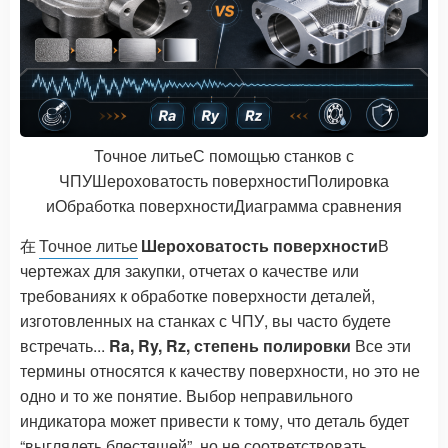
Точное литье
С помощью станков с
ЧПУ
Шероховатость поверхности
Полировка
и
Обработка поверхности
Диаграмма сравнения
在
Точное литье
Шероховатость поверхности
В
чертежах для закупки, отчетах о качестве или
требованиях к обработке поверхности деталей,
изготовленных на станках с ЧПУ, вы часто будете
встречать...
Ra, Ry, Rz, степень полировки
Все эти
термины относятся к качеству поверхности, но это не
одно и то же понятие. Выбор неправильного
индикатора может привести к тому, что деталь будет
“выглядеть блестящей”, но не соответствовать