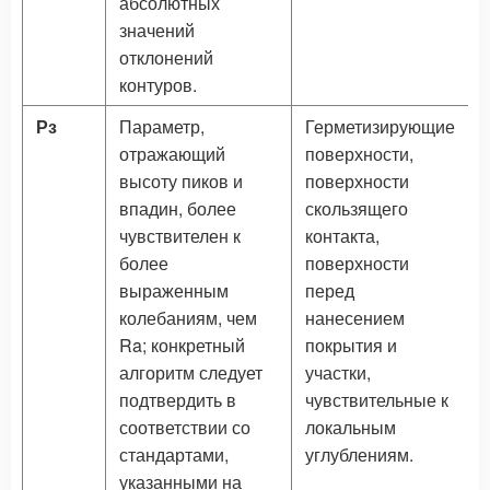
абсолютных
значений
отклонений
контуров.
Рз
Параметр,
Герметизирующие
отражающий
поверхности,
высоту пиков и
поверхности
впадин, более
скользящего
чувствителен к
контакта,
более
поверхности
выраженным
перед
колебаниям, чем
нанесением
Ra; конкретный
покрытия и
алгоритм следует
участки,
подтвердить в
чувствительные к
соответствии со
локальным
стандартами,
углублениям.
указанными на