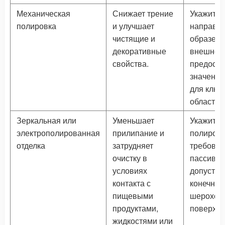
Механическая
Снижает трение
Укажите
полировка
и улучшает
направле
чистящие и
образец
декоративные
внешнего
свойства.
предоста
значения
для ключ
областей
Зеркальная или
Уменьшает
Укажите 
электрополированная
прилипание и
полировк
отделка
затрудняет
требован
очистку в
пассивац
условиях
допусти
контакта с
конечную
пищевыми
шерохов
продуктами,
поверхно
жидкостями или