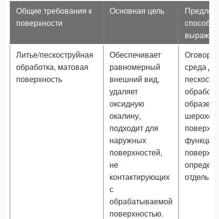
Общие требования к
Основная цель
Предлож
поверхности
способ
выражен
Литье/пескоструйная
Обеспечивает
Оговоре
обработка, матовая
равномерный
среда дл
поверхность
внешний вид,
пескостр
удаляет
обработк
оксидную
образец,
окалину,
шерохов
подходит для
поверхно
наружных
функцио
поверхностей,
поверхно
не
определя
контактирующих
отдельно
с
обрабатываемой
поверхностью.