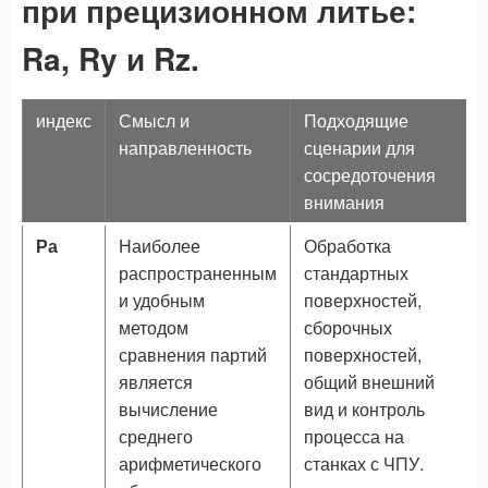
при прецизионном литье:
Ra, Ry и Rz.
индекс
Смысл и
Подходящие
направленность
сценарии для
сосредоточения
внимания
Ра
Наиболее
Обработка
распространенным
стандартных
и удобным
поверхностей,
методом
сборочных
сравнения партий
поверхностей,
является
общий внешний
вычисление
вид и контроль
среднего
процесса на
арифметического
станках с ЧПУ.