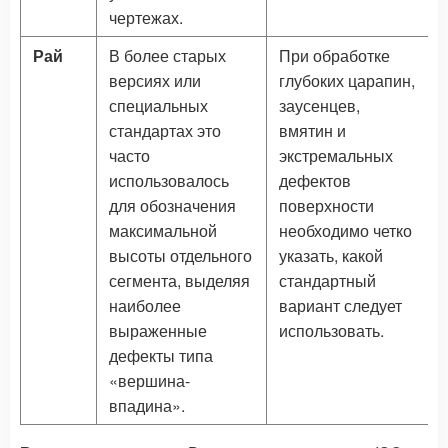
чертежах.
Рай
В более старых
При обработке
версиях или
глубоких царапин,
специальных
заусенцев,
стандартах это
вмятин и
часто
экстремальных
использовалось
дефектов
для обозначения
поверхности
максимальной
необходимо четко
высоты отдельного
указать, какой
сегмента, выделяя
стандартный
наиболее
вариант следует
выраженные
использовать.
дефекты типа
«вершина-
впадина».