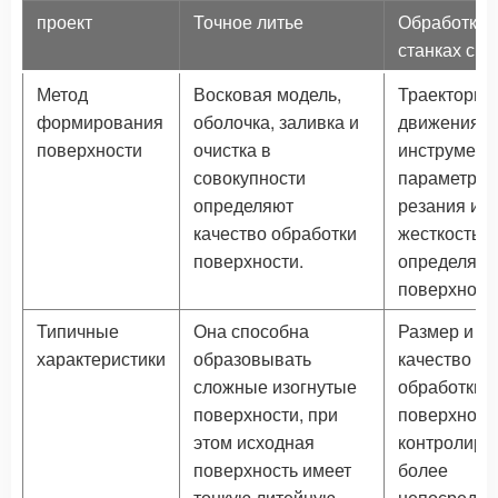
проект
Точное литье
Обработка 
станках с Ч
Метод
Восковая модель,
Траектория
формирования
оболочка, заливка и
движения
поверхности
очистка в
инструмент
совокупности
параметры
определяют
резания и
качество обработки
жесткость 
поверхности.
определяют
поверхность
Типичные
Она способна
Размер и
характеристики
образовывать
качество
сложные изогнутые
обработки
поверхности, при
поверхност
этом исходная
контролиру
поверхность имеет
более
тонкую литейную
непосредст