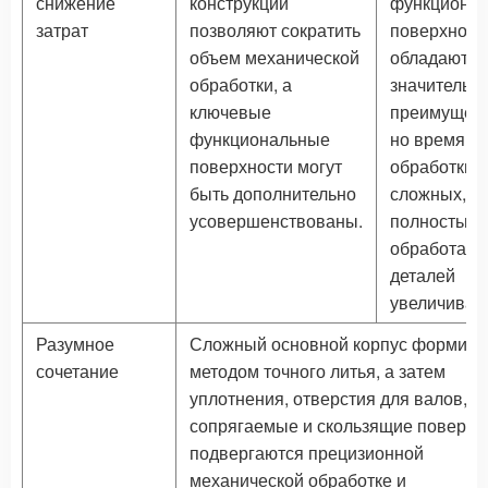
снижение
конструкции
функциона
затрат
позволяют сократить
поверхност
объем механической
обладают
обработки, а
значительн
ключевые
преимущест
функциональные
но время
поверхности могут
обработки
быть дополнительно
сложных,
усовершенствованы.
полностью
обработанн
деталей
увеличивает
Разумное
Сложный основной корпус формиру
сочетание
методом точного литья, а затем
уплотнения, отверстия для валов,
сопрягаемые и скользящие поверхн
подвергаются прецизионной
механической обработке и