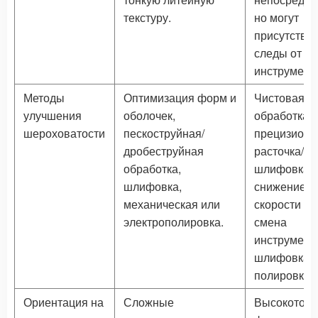
текстуру.
но могут
присутство
следы от
инструмент
Методы
Оптимизация форм и
Чистовая
улучшения
оболочек,
обработка,
шероховатости
пескоструйная/
прецизионн
дробеструйная
расточка/
обработка,
шлифовка,
шлифовка,
снижение
механическая или
скорости по
электрополировка.
смена
инструмент
шлифовка 
полировка.
Ориентация на
Сложные
Высокоточ