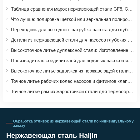
Таблица сравнения марок нержавеющей стали CF8, CF8M, CF3, CF3M: Как марки нержавеющей стали для литья соотносятся с марками 304, 316, 304L и 316L?
Что лучше: полировка щеткой или зеркальная полировка? Сравнение и рекомендации по выбору методов обработки поверхности нержавеющей стали.
Переходник для выходного патрубка насоса для глубоких скважин | Аксессуары для водяных насосов из нержавеющей стали на заказ
Детали из нержавеющей стали для насосов глубоких скважин | Точное литье и механическая обработка рабочих колес и корпусов насосов
Высокоточное литье дуплексной стали: Изготовление на заказ изделий из дуплексной стали различных марок, таких как 2205 и 2507.
Производитель соединителей для водяных насосов из нержавеющей стали | Точное литье комплектующих для насосов и клапанов
Высокоточное литье задвижек из нержавеющей стали | Производитель насосно-клапанных комплектующих и оборудования для обработки на станках с ЧПУ
Точное литье рабочих колес насосов и фитингов клапанов | Обработка отливок из нержавеющей стали на станках с ЧПУ
Точное литье рам из жаростойкой стали для термообработки | Изготовление решетчатой оснастки на заказ для печей
Обработка отливок из нержавеющей стали по индивидуальному
заказу
Нержавеющая сталь Haijin