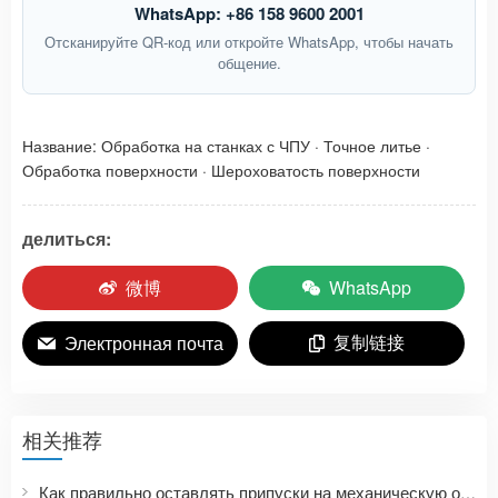
WhatsApp: +86 158 9600 2001
Отсканируйте QR-код или откройте WhatsApp, чтобы начать
общение.
Название:
Обработка на станках с ЧПУ
·
Точное литье
·
Обработка поверхности
·
Шероховатость поверхности
делиться:
微博
WhatsApp
复制链接
Электронная почта
相关推荐
Как правильно оставлять припуски на механическую обработку при прецизионном литье? Руководство по проектированию размеров отливок из нержавеющей стали от заготовки до готового изделия, изготовленного на станке с ЧПУ.