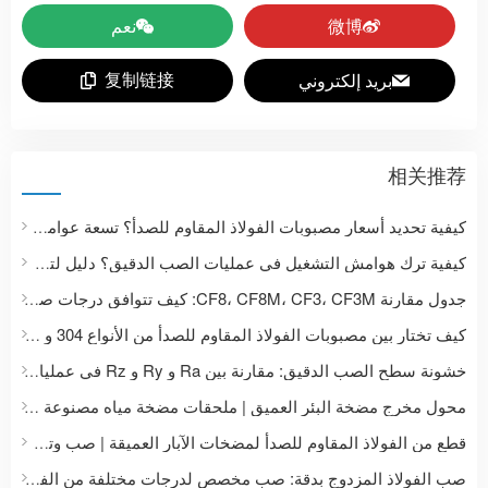
微博
نعم
复制链接
بريد إلكتروني
相关推荐
كيفية تحديد أسعار مصبوبات الفولاذ المقاوم للصدأ؟ تسعة عوامل تؤثر على أسعار المصبوبات الدقيقة وقائمة بالوثائق المطلوبة للاستفسار عن الأسعار.
كيفية ترك هوامش التشغيل في عمليات الصب الدقيق؟ دليل لتصميم أبعاد مصبوبات الفولاذ المقاوم للصدأ من الخامة الخام إلى المنتج النهائي المُصنّع باستخدام الحاسوب.
جدول مقارنة CF8، CF8M، CF3، CF3M: كيف تتوافق درجات صب الفولاذ المقاوم للصدأ مع 304، 316، 304L، و316L؟
كيف تختار بين مصبوبات الفولاذ المقاوم للصدأ من الأنواع 304 و 304L و 316 و 316L؟ مقارنة بين خصائص المواد وسيناريوهات التطبيق.
خشونة سطح الصب الدقيق: مقارنة بين Ra و Ry و Rz في عمليات التصنيع باستخدام الحاسوب (CNC) مع معالجة التلميع
محول مخرج مضخة البئر العميق | ملحقات مضخة مياه مصنوعة من الفولاذ المقاوم للصدأ حسب الطلب
قطع من الفولاذ المقاوم للصدأ لمضخات الآبار العميقة | صب وتشكيل دقيق للمراوح وأجسام المضخات
صب الفولاذ المزدوج بدقة: صب مخصص لدرجات مختلفة من الفولاذ المزدوج مثل 2205 و 2507.