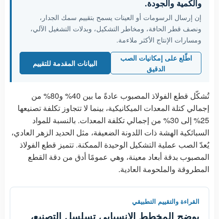
والكمية والجودة.
إن إرسال الرسومات أو العينات يسمح بتقييم سمك الجدار،
ونصف قطر الحافة، ومخاطر التشكيل، وبدلات التشغيل الآلي،
ومسارات الإنتاج الأكثر ملاءمة.
اطّلع على إمكانيات الصب
البيانات المقدمة للتقييم
الدقيق
تُشكّل قطع الفولاذ المصبوب عادةً ما بين 40% و80% من
إجمالي كتلة المعدات الميكانيكية، بينما لا تتجاوز تكلفة تصنيعها
25% إلى 30% من إجمالي تكلفة المعدات. بالنسبة للمواد
السبائكية الهشة ذات اللدونة الضعيفة، مثل الحديد الزهر العادي،
يُعدّ الصب عملية التشكيل الوحيدة الممكنة. تتميز قطع الفولاذ
المصبوب بدقة أبعاد معينة، وهي عمومًا أدق من دقة القطع
المطروقة والملحومة العادية.
القراءة والتقييم التطبيقي
يوضح المخطط الانسيابي تسلسل التصنيع،