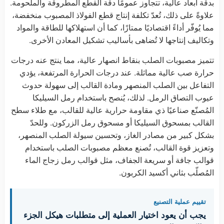
بدقة أبعاد عالية، تتجاوز عمومًا دقة القطع المطروقة والملحومة.
علاوةً على ذلك، تُعدّ تكلفة إنتاج قطع الفولاذ المصبوب منخفضة،
مما يُوفّر أداءً اقتصاديًا ممتازًا، كما أن استهلاكها للطاقة والمواد
وتكاليف إنتاجها لا تُضاهى بأساليب تشكيل المعادن الأخرى.
تتميز مصبوبات الصلب بنقاط انصهار عالية، مما ينتج عنه درجات
حرارة صب عالية مماثلة. عند درجات الحرارة المرتفعة، يؤدي
التفاعل بين الصلب المنصهر ومادة القالب إلى سهولة حدوث
عيوب التصاق الرمل. لذلك، يُنصح باستخدام رمل السيليكا
المُصنّع صناعيًا ذي مقاومة حرارية عالية للقالب، مع طلاء سطح
القالب بمسحوق السيليكا أو مسحوق رمل الزركون. وللحدّ
بشكل كبير من مصادر الغاز، وتحسين سيولة الصلب المنصهر،
وتعزيز قوة القالب، تُصنع معظم مصبوبات الصلب باستخدام
قوالب جافة أو سريعة الجفاف، مثل قوالب رمل زجاج الماء
المُصلّب بثاني أكسيد الكربون.
تقييم عملية التصنيع
يجب أن يعود اختيار العملية إلى متطلبات هيكل الجزء