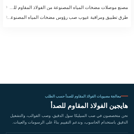
مصنع موصلات مضخات المياه المصنوعة من الفولاذ المقاوم للصدأ | صب دقيق لملحقات المضخات والصمامات
طرق تطبيق ومراقبة عيوب صب رؤوس مضخات المياه المصنوعة من الفولاذ المقاوم للصدأ بدقة عالية
معالجة مصبوبات الفولاذ المقاوم للصدأ حسب الطلب
هايجين الفولاذ المقاوم للصدأ
نحن متخصصون في صب السيليكا سول الدقيق، وصب القوالب، والتشغيل
الدقيق باستخدام الحاسوب، وندعم التقييم بناءً على الرسومات والعينات.