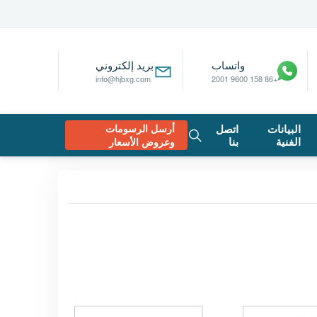
واتساب
بريد إلكتروني
info@hjbxg.com
+86 158 9600 2001
البيانات
اتصل
أرسل الرسومات
الفنية
بنا
وعروض الأسعار