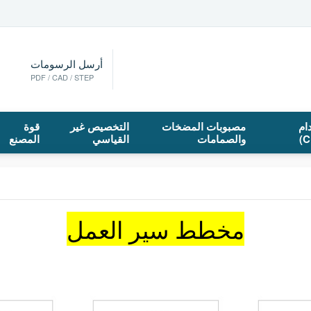
أرسل الرسومات
PDF / CAD / STEP
ام
مصبوبات المضخات
التخصيص غير
قوة
والصمامات
القياسي
المصنع
مخطط سير العمل