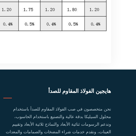
هايجين الفولاذ المقاوم للصدأ
نحن متخصصون في صب الفولاذ المقاوم للصدأ باستخدام
محلول السيليكا بدقة عالية والتصنيع باستخدام الحاسوب،
وندعم الرسومات ثنائية الأبعاد والنماذج ثلاثية الأبعاد وتقييم
العينات، ونقدم خدمات شراء المضخات والصمامات والمعدات