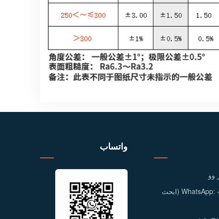
واتساب
 وو
معرف WhatsApp: +86 158 9600 2001 (ابحث