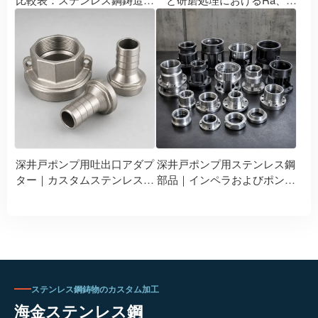
レードは、304、316、
Ry、Rzの比較
304L、および316Lにどのよう
に対応しますか？
深井戸ポンプ用吐出口アダプ
深井戸ポンプ用ステンレス鋼
ター｜カスタムステンレス製
部品｜インペラおよびポンプ
ウォーターポンプアクセサリ
本体の精密鋳造および機械加
ー
工
ステンレス鋼鋳物のカスタム加工
海金ステンレス鋼