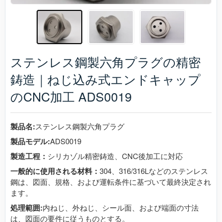
ステンレス鋼製六角プラグの精密
鋳造｜ねじ込み式エンドキャップ
のCNC加工 ADS0019
製品名:
ステンレス鋼製六角プラグ
製品モデル:
ADS0019
製造工程：
シリカゾル精密鋳造、CNC後加工に対応
一般的に使用される材料：
304、316/316Lなどのステンレス
鋼は、図面、規格、および運転条件に基づいて最終決定され
ます。
処理範囲:
内ねじ、外ねじ、シール面、および端面の寸法
は、図面の要件に従うものとする。