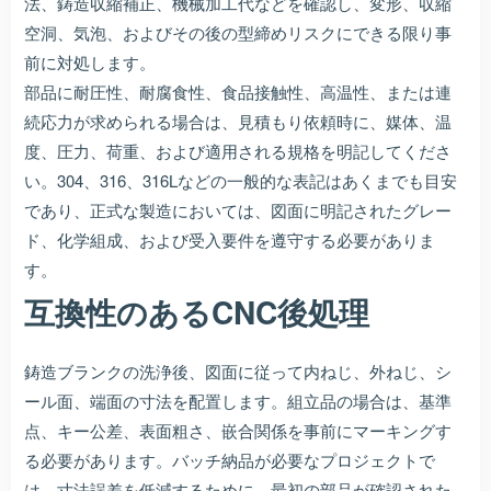
法、鋳造収縮補正、機械加工代などを確認し、変形、収縮
空洞、気泡、およびその後の型締めリスクにできる限り事
前に対処します。
部品に耐圧性、耐腐食性、食品接触性、高温性、または連
続応力が求められる場合は、見積もり依頼時に、媒体、温
度、圧力、荷重、および適用される規格を明記してくださ
い。304、316、316Lなどの一般的な表記はあくまでも目安
であり、正式な製造においては、図面に明記されたグレー
ド、化学組成、および受入要件を遵守する必要がありま
す。
互換性のあるCNC後処理
鋳造ブランクの洗浄後、図面に従って内ねじ、外ねじ、シ
ール面、端面の寸法を配置します。組立品の場合は、基準
点、キー公差、表面粗さ、嵌合関係を事前にマーキングす
る必要があります。バッチ納品が必要なプロジェクトで
は、寸法誤差を低減するために、最初の部品が確認された