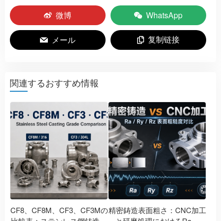
微博
WhatsApp
复制链接
メール
関連するおすすめ情報
CF8、CF8M、CF3、CF3Mの
精密鋳造表面粗さ：CNC加工
比較表：ステンレス鋼鋳造グ
と研磨処理におけるRa、