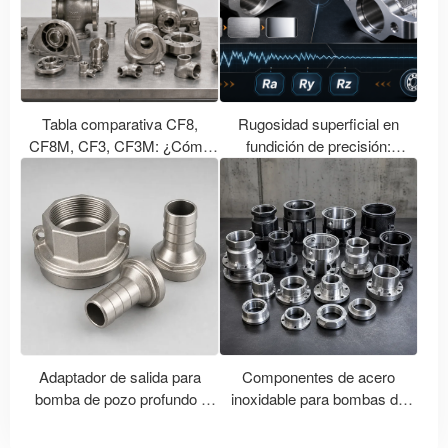
Tabla comparativa CF8,
Rugosidad superficial en
CF8M, CF3, CF3M: ¿Cómo
fundición de precisión:
se corresponden los grados
Comparación de Ra, Ry y Rz
de fundición de acero
en mecanizado CNC con
inoxidable con los grados 304,
tratamiento de pulido.
316, 304L y 316L?
Adaptador de salida para
Componentes de acero
bomba de pozo profundo |
inoxidable para bombas de
Accesorios personalizados de
pozo profundo | Fundición y
acero inoxidable para bombas
mecanizado de precisión de