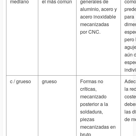
mediano
el más común
generales de
como 
aluminio, acero y
pred
acero inoxidable
para
mecanizadas
dime
por CNC.
espec
pero 
aguje
aún 
espec
indiv
c / grueso
grueso
Formas no
Adec
críticas,
la re
mecanizado
coste
posterior a la
deben
soldadura,
las 
piezas
de mo
mecanizadas en
bruto