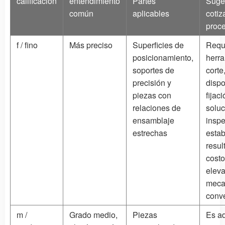
calificación
entendimiento
Partes
Suge
común
aplicables
cotiz
proc
f / fino
Más preciso
Superficies de
Requ
posicionamiento,
herr
soportes de
corte
precisión y
dispo
piezas con
fijaci
relaciones de
solu
ensamblaje
insp
estrechas
estab
resul
cost
eleva
meca
conv
m /
Grado medio,
Piezas
Es a