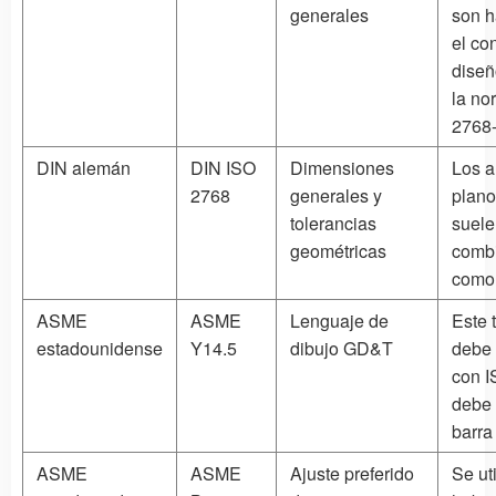
generales
son h
el co
diseñ
la no
2768-
DIN alemán
DIN ISO
Dimensiones
Los a
2768
generales y
plano
tolerancias
suelen
geométricas
comb
como 
ASME
ASME
Lenguaje de
Este 
estadounidense
Y14.5
dibujo GD&T
debe 
con 
debe 
barra 
ASME
ASME
Ajuste preferido
Se uti