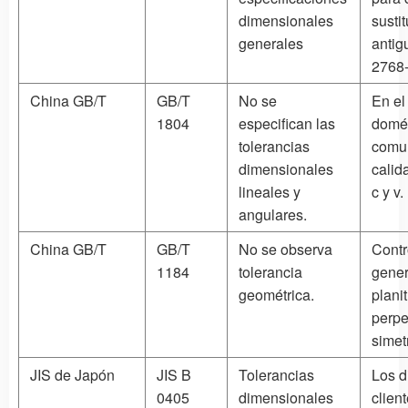
dimensionales
sustit
generales
antig
2768-
China GB/T
GB/T
No se
En el
1804
especifican las
domés
tolerancias
comu
dimensionales
calid
lineales y
c y v.
angulares.
China GB/T
GB/T
No se observa
Contr
1184
tolerancia
gener
geométrica.
plani
perpe
simetr
JIS de Japón
JIS B
Tolerancias
Los d
0405
dimensionales
clien