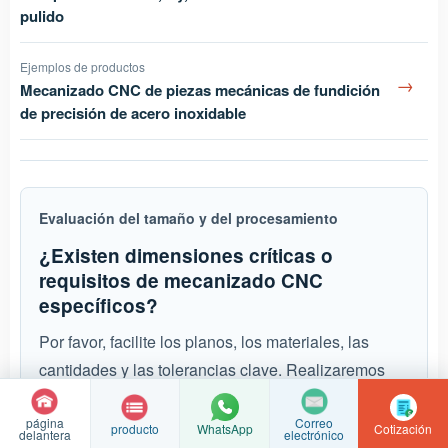
pulido
Ejemplos de productos
→
Mecanizado CNC de piezas mecánicas de fundición
de precisión de acero inoxidable
Evaluación del tamaño y del procesamiento
¿Existen dimensiones críticas o
requisitos de mecanizado CNC
específicos?
Por favor, facilite los planos, los materiales, las
cantidades y las tolerancias clave. Realizaremos
una evaluación basada en el estado de la pieza en
página
Correo
bruto, el método de sujeción, los pasos del proceso
producto
Cotización
WhatsApp
delantera
electrónico