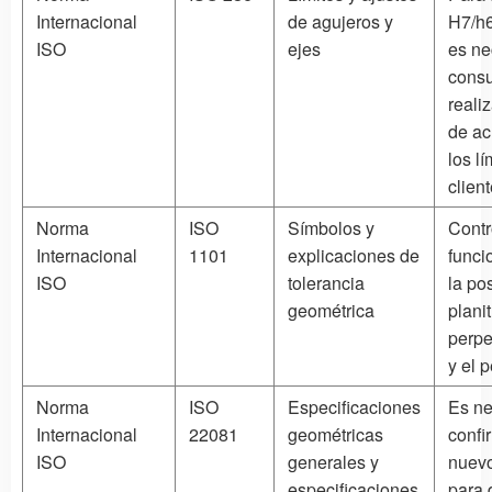
Internacional
de agujeros y
H7/h6
ISO
ejes
es ne
consu
reali
de ac
los lí
client
Norma
ISO
Símbolos y
Contr
Internacional
1101
explicaciones de
funci
ISO
tolerancia
la pos
geométrica
planit
perpe
y el pe
Norma
ISO
Especificaciones
Es ne
Internacional
22081
geométricas
confi
ISO
generales y
nuevo
especificaciones
para 