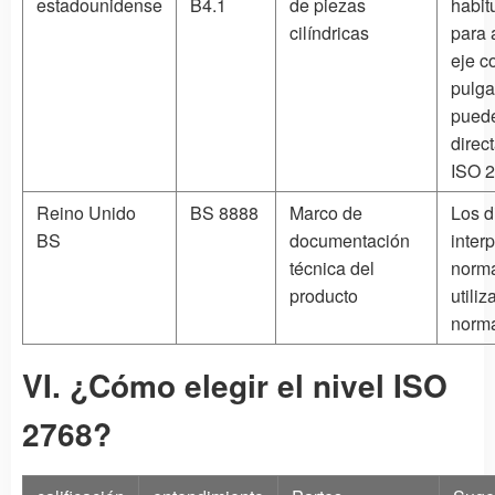
estadounidense
B4.1
de piezas
habit
cilíndricas
para 
eje co
pulga
puede
direc
ISO 2
Reino Unido
BS 8888
Marco de
Los d
BS
documentación
inter
técnica del
norm
producto
utili
norm
VI. ¿Cómo elegir el nivel ISO
2768?