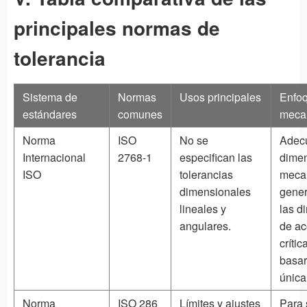
principales normas de
tolerancia
Sistema de
Normas
Usos principales
Enfoq
estándares
comunes
meca
Norma
ISO
No se
Adec
Internacional
2768-1
especifican las
dime
ISO
tolerancias
meca
dimensionales
gener
lineales y
las d
angulares.
de ac
críti
basa
única
Norma
ISO 286
Límites y ajustes
Para 