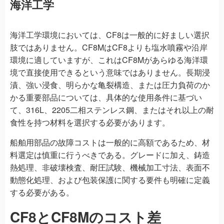
海洋工学
海洋工学環境においては、CF8は一般的に好ましい選択
肢ではありません。CF8MはCF8よりも塩水噴霧や沿岸
環境に適していますが、これはCF8Mがあらゆる海洋環
境で直接使用できるという意味ではありません。長期浸
漬、強い浸食、明らかな亀裂構造、または圧力負荷のか
かる重要部品については、具体的な使用条件に基づい
て、316L、2205二相ステンレス鋼、またはそれ以上の耐
食性を持つ材料を選択する必要があります。
船舶用部品の故障コストは一般的に高額であるため、材
料選定は慎重に行うべきである。グレードに加え、鋳造
熱処理、非破壊検査、耐圧試験、機械加工寸法、表面不
動態化処理、および包装保護に関する要件も明確に定義
する必要がある。
CF8とCF8Mのコスト差