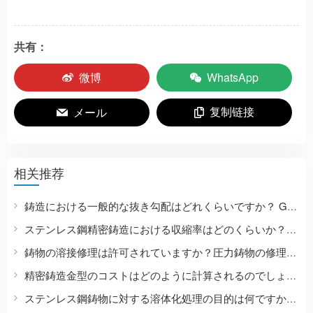
共有：
微博
WhatsApp
复制链接
メール
相关推荐
鋳造における一般的な抜き勾配はどれくらいですか？ GB/T 42124.3-2025 インベストメント鋳造の抜き勾配表
ステンレス鋼精密鋳造における収縮率はどのくらいか？金型収縮および寸法補正の方法。
鋳物の溶接修理は許可されていますか？圧力鋳物の修理、熱処理、検査に関する要件。
精密鋳造金型のコストはどのように計算されるのでしょうか？これには、金型製作、試作、金型寿命、および量産コストが含まれます。
ステンレス鋼鋳物に対する溶体化処理の目的は何ですか？304、316L、2205ステンレス鋼の熱処理の違いは何ですか？