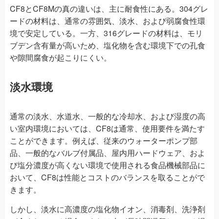
CF8とCF8Mの真の違いは、主に耐食性にある。304グレ
ードの材料は、通常の雰囲気、淡水、および弱腐食性環
境で安定している。一方、316グレードの材料は、モリ
ブデン含有量が高いため、塩化物を含む環境下での孔食
や隙間腐食が起こりにくい。
淡水環境
通常の淡水、水道水、一般的な冷却水、および湿度の高
い室内環境においては、CF8は通常、使用要件を満たす
ことができます。例えば、従来のウォーターポンプ部
品、一般的なバルブ付属品、屋内用ハードウェア、およ
び塩分濃度が高くない環境で使用される食品機械部品に
おいて、CF8は性能とコストのバランスを取ることがで
きます。
しかし、淡水に高濃度の塩化物イオン、消毒剤、洗浄剤