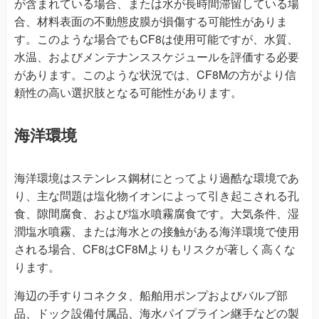
が含まれている場合、または水が長時間滞留している場
合、材料表面の不動態皮膜が損傷する可能性がありま
す。このような場合でもCF8は使用可能ですが、水質、
水温、およびメンテナンススケジュールを評価する必要
があります。このような状況では、CF8Mの方がより信
頼性の高い選択肢となる可能性があります。
海洋環境
海洋環境はステンレス鋼材にとってより過酷な環境であ
り、主な問題は塩化物イオンによって引き起こされる孔
食、隙間腐食、および塩水噴霧腐食です。大気条件、湿
潤塩水噴霧、または海水との接触がある海洋環境で使用
される場合、CF8はCF8Mよりもリスクが著しく高くな
ります。
海辺の手すりコネクタ、船舶用ポンプおよびバルブ部
品、ドック設備付属品、海水パイプライン継手などの製