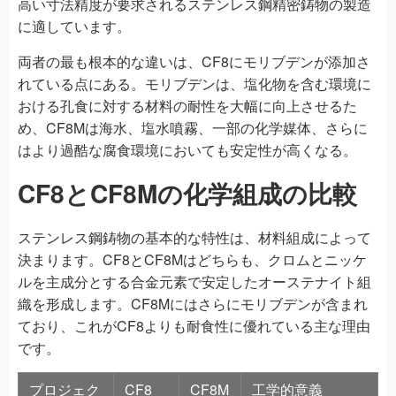
高い寸法精度が要求されるステンレス鋼精密鋳物の製造
に適しています。
両者の最も根本的な違いは、CF8にモリブデンが添加さ
れている点にある。モリブデンは、塩化物を含む環境に
おける孔食に対する材料の耐性を大幅に向上させるた
め、CF8Mは海水、塩水噴霧、一部の化学媒体、さらに
はより過酷な腐食環境においても安定性が高くなる。
CF8とCF8Mの化学組成の比較
ステンレス鋼鋳物の基本的な特性は、材料組成によって
決まります。CF8とCF8Mはどちらも、クロムとニッケ
ルを主成分とする合金元素で安定したオーステナイト組
織を形成します。CF8Mにはさらにモリブデンが含まれ
ており、これがCF8よりも耐食性に優れている主な理由
です。
プロジェク
CF8
CF8M
工学的意義