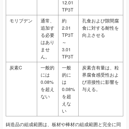
12.01
TP3T
モリブデン
通常、
約
孔食および隙間腐
追加す
2.01
食に対する耐性を
る必要
TP3T
向上させる
はあり
～
ませ
3.01
ん。
TP3T
炭素C
一般的
一般
炭素含有量は、粒
には
的に
界腐食感受性およ
0.08%
は
び溶接性に影響を
を超え
0.08%
与える。
ない
を超
えな
い
鋳造品の組成範囲は、板材や棒材の組成範囲と完全に同