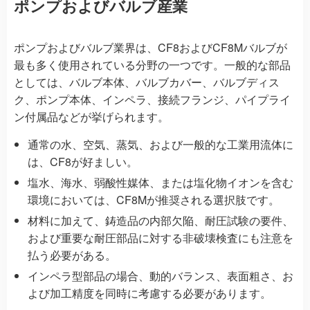
ポンプおよびバルブ産業
ポンプおよびバルブ業界は、CF8およびCF8Mバルブが
最も多く使用されている分野の一つです。一般的な部品
としては、バルブ本体、バルブカバー、バルブディス
ク、ポンプ本体、インペラ、接続フランジ、パイプライ
ン付属品などが挙げられます。
通常の水、空気、蒸気、および一般的な工業用流体に
は、CF8が好ましい。
塩水、海水、弱酸性媒体、または塩化物イオンを含む
環境においては、CF8Mが推奨される選択肢です。
材料に加えて、鋳造品の内部欠陥、耐圧試験の要件、
および重要な耐圧部品に対する非破壊検査にも注意を
払う必要がある。
インペラ型部品の場合、動的バランス、表面粗さ、お
よび加工精度を同時に考慮する必要があります。