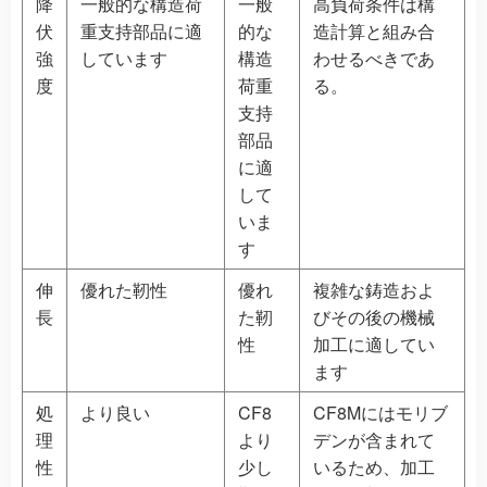
降
一般的な構造荷
一般
高負荷条件は構
伏
重支持部品に適
的な
造計算と組み合
強
しています
構造
わせるべきであ
度
荷重
る。
支持
部品
に適
して
いま
す
伸
優れた靭性
優れ
複雑な鋳造およ
長
た靭
びその後の機械
性
加工に適してい
ます
処
より良い
CF8
CF8Mにはモリブ
理
より
デンが含まれて
性
少し
いるため、加工