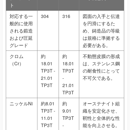
ト
対応する一
304
316
図面の入手と伝達
般的に使用
を円滑にするた
される鍛造
め、鋳造品の等級
および圧延
は規格に準拠する
グレード
必要がある。
クロム
約
約
不動態皮膜の形成
（Cr）
18.01
18.01
は、ステンレス鋼
TP3T -
TP3T
の耐食性にとって
21.01
-
不可欠である。
TP3T
21.01
TP3T
ニッケルNi
約8.01
約
オーステナイト組
TP3T -
9.01
織を安定化させ、
11.01
TP3T
靭性と全体的な性
TP3T
-
能を向上させる。