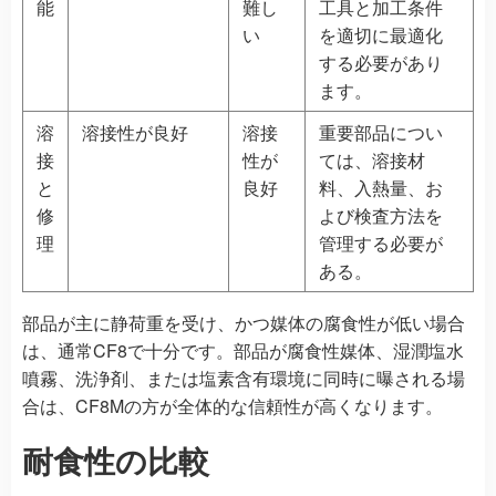
能
難し
工具と加工条件
い
を適切に最適化
する必要があり
ます。
溶
溶接性が良好
溶接
重要部品につい
接
性が
ては、溶接材
と
良好
料、入熱量、お
修
よび検査方法を
理
管理する必要が
ある。
部品が主に静荷重を受け、かつ媒体の腐食性が低い場合
は、通常CF8で十分です。部品が腐食性媒体、湿潤塩水
噴霧、洗浄剤、または塩素含有環境に同時に曝される場
合は、CF8Mの方が全体的な信頼性が高くなります。
耐食性の比較