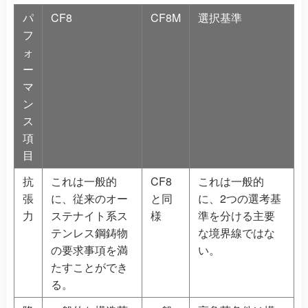
パ
CF8
CF8M
選択基準
フ
ォ
ー
マ
ン
ス
項
目
抗
これは一般的
CF8
これは一般的
張
に、従来のオー
と同
に、2つの選考基
力
ステナイト系ス
様
準を分ける主要
テンレス鋼鋳物
な境界線ではな
の要求事項を満
い。
たすことができ
る。