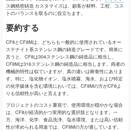
ス鋼精密鋳造
カスタマイズは、顧客が材料、工程、コス
トのバランスを取るのに役立ちます。
要約する
CF8とCF8Mは、どちらも一般的に使用されているオー
ステナイト系ステンレス鋼の鋳造グレードです。簡単に
言うと、CF8は304ステンレス鋼の鋳造品に相当し、
CF8Mは316ステンレス鋼の鋳造品に相当します。両者の
機械的特性は似ていますが、真の違いは耐食性にありま
す。特に、塩化物イオン、塩水噴霧、海水、および特定
の化学媒体を含む環境においては、CF8Mの方がCF8よ
りも信頼性が高いと言えます。
プロジェクトのコスト重視で、使用環境が穏やかな場合
は、CF8が経済的かつ実用的な選択肢となります。一
方、海洋、化学、食品洗浄、塩水環境、または高い信頼
性が求められる用途では、CF8Mの方が適しています。