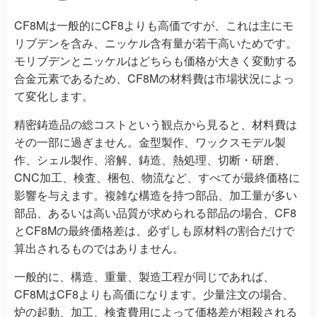
CF8Mは一般的にCF8よりも高価ですが、これは主にモ
リブデンを含み、ニッケル含有量が若干高いためです。
モリブデンとニッケルはどちらも価格が大きく変動する
合金元素であるため、CF8Mの材料費は市場状況によっ
て変化します。
精密鋳造品の総コストという観点から見ると、材料費は
その一部に過ぎません。金型製作、ワックスモデル製
作、シェル製作、溶解、鋳造、熱処理、切断・研磨、
CNC加工、検査、梱包、物流など、すべてが最終価格に
影響を与えます。複雑な構造を持つ部品、加工量が多い
部品、あるいは高い品質が求められる部品の場合、CF8
とCF8Mの最終価格差は、必ずしも原材料の割合だけで
算出されるものではありません。
一般的に、構造、重量、製造工程が同じであれば、
CF8MはCF8よりも高価になります。少量注文の場合、
炉の起動、加工、検査費用によって価格差が相殺される