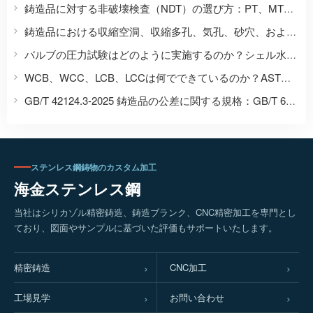
鋳造品に対する非破壊検査（NDT）の選び方：PT、MT、UT、RT：適用範囲と合否判定基準。
鋳造品における収縮空洞、収縮多孔、気孔、砂穴、および亀裂をどのように区別すればよいか？
バルブの圧力試験はどのように実施するのか？シェル水圧、気密シール、および漏れに関する規格。
WCB、WCC、LCB、LCCは何でできているのか？ASTM、GB、EN、JIS規格の鋳鋼等級コードを比較します。
GB/T 42124.3-2025 鋳造品の公差に関する規格：GB/T 6414-2017 を置き換える
ステンレス鋼鋳物のカスタム加工
海金ステンレス鋼
当社はシリカゾル精密鋳造、鋳造ブランク、CNC精密加工を専門とし
ており、図面やサンプルに基づいた評価もサポートいたします。
精密鋳造
CNC加工
工場見学
お問い合わせ