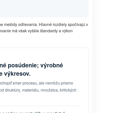
e metódy odlievania. Hlavné rozdiely spočívajú v
ievanie má však vyššie štandardy a výkon
žné posúdenie; výrobné
e výkresov.
ochopiť smer procesu, ale nemôžu priamo
 od štruktúry, materiálu, množstva, kritických