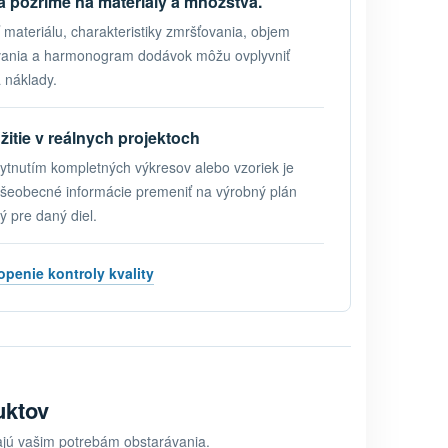
a pozrime na materiály a množstvá.
 materiálu, charakteristiky zmršťovania, objem
vania a harmonogram dodávok môžu ovplyvniť
 náklady.
itie v reálnych projektoch
ytnutím kompletných výkresov alebo vzoriek je
šeobecné informácie premeniť na výrobný plán
ý pre daný diel.
penie kontroly kvality
uktov
dajú vašim potrebám obstarávania.