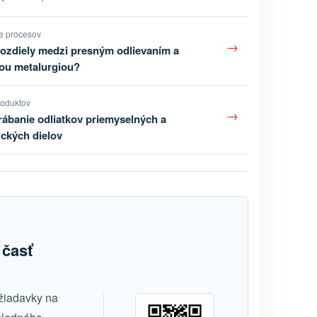
e procesov
→
rozdiely medzi presným odlievaním a
ou metalurgiou?
roduktov
→
ábanie odliatkov priemyselných a
ckých dielov
 časť
ožiadavky na