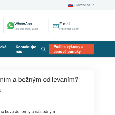
Slovenčina
WhatsApp
E-mail
+86 158 9600 2001
info@hjbxg.com
ické
Kontaktujte
Pošlite výkresy a
nás
cenové ponuky
aním a bežným odlievaním?
8
ného kovu do formy a následným