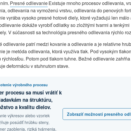
ním.
Presné odlievanie
Existuje mnoho procesov odlievania, vr
nia, odlievania na vymoženú vrstvu, odlievania do penových for
nie vyrába vysoko presné hotové diely, ktoré vyžadujú len málo
odlievanie dokáže vyrobiť odliatky so zložitými tvarmi a tenkým
iely. V súčasnosti sa technológia presného odlievania rýchlo roz
é odlievanie patrí medzi kovanie a odlievanie a je relatívne hr
nie je metóda odlievania, ktorá využíva tlak. Pod vysokým tlako
 rýchlosťou. Potom pod tlakom tuhne. Bežné odlievanie zahŕňa 
je deformáciu v stuhnutom stave.
otenie výrobného procesu
er procesu sa musí vrátiť k
iadavkám na štruktúru,
stvo a kvalitu dielov.
Zobraziť možnosti presného odl
anie výkresov alebo vzoriek
ňuje posúdiť hrúbku steny,
er zaoblenia, riziká tvárnenia,