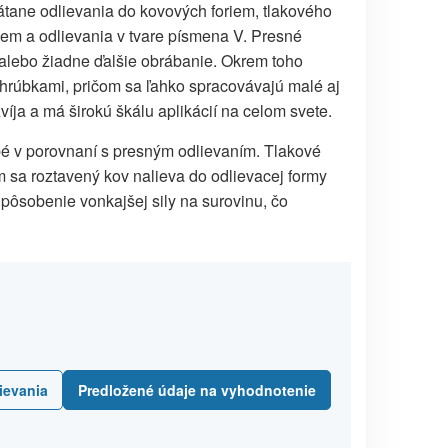
átane odlievania do kovových foriem, tlakového
iem a odlievania v tvare písmena V. Presné
 alebo žiadne ďalšie obrábanie. Okrem toho
i hrúbkami, pričom sa ľahko spracovávajú malé aj
víja a má širokú škálu aplikácií na celom svete.
ubé v porovnaní s presným odlievaním. Tlakové
m sa roztavený kov nalieva do odlievacej formy
pôsobenie vonkajšej sily na surovinu, čo
ievania
Predložené údaje na vyhodnotenie