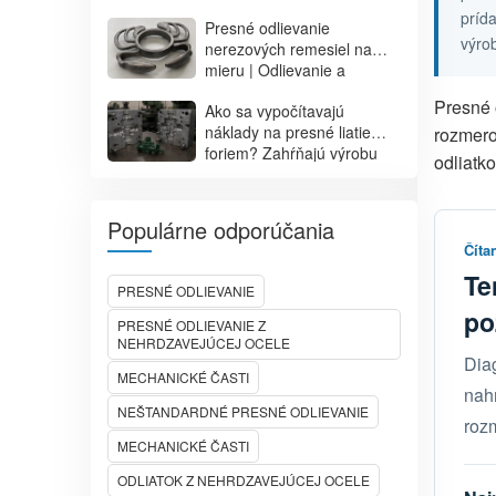
Číny: Výhody
príd
Presné odlievanie
dodávateľského reťazca,
výro
nerezových remesiel na
medzinárodné doručenie a
mieru | Odlievanie a
zoznam nástrah, ktorým sa
spracovanie kovových
treba vyhnúť
Presné 
Ako sa vypočítavajú
ozdôb v tvare kraba
náklady na presné liatie
rozmero
foriem? Zahŕňajú výrobu
odliatko
foriem, prototypovanie,
životnosť formy a náklady
na sériovú výrobu.
Populárne odporúčania
Číta
Te
PRESNÉ ODLIEVANIE
po
PRESNÉ ODLIEVANIE Z
NEHRDZAVEJÚCEJ OCELE
Dia
MECHANICKÉ ČASTI
nahr
NEŠTANDARDNÉ PRESNÉ ODLIEVANIE
rozm
MECHANICKÉ ČASTI
ODLIATOK Z NEHRDZAVEJÚCEJ OCELE