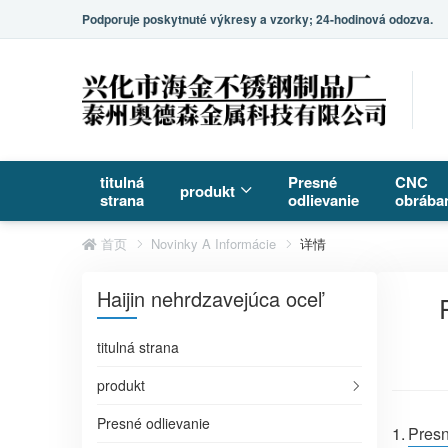
Podporuje poskytnuté výkresy a vzorky; 24-hodinová odozva.
titulná
Presné
CNC
produkt
strana
odlievanie
obrába
首页
Novinky A Informácie
详情
Haijin nehrdzavejúca oceľ
titulná strana
produkt
Presné odlievanie
1.
Presn