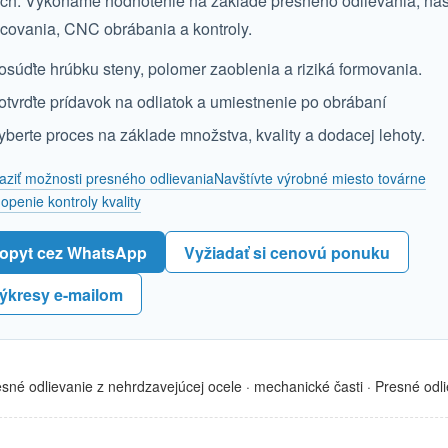
ch. Vykonáme hodnotenie na základe presného odlievania, ná
covania, CNC obrábania a kontroly.
osúďte hrúbku steny, polomer zaoblenia a riziká formovania.
otvrďte prídavok na odliatok a umiestnenie po obrábaní
yberte proces na základe množstva, kvality a dodacej lehoty.
aziť možnosti presného odlievania
Navštívte výrobné miesto továrne
openie kontroly kvality
opyt cez WhatsApp
Vyžiadať si cenovú ponuku
ýkresy e-mailom
sné odlievanie z nehrdzavejúcej ocele
·
mechanické časti
·
Presné odl