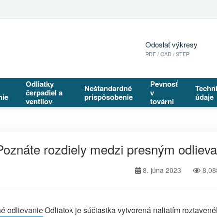
Odoslať výkresy
PDF / CAD / STEP
Odliatky
Pevnosť
Neštandardné
Techn
čerpadiel a
v
nie
prispôsobenie
údaje
ventilov
továrni
Poznáte rozdiely medzi presným odliev
8. júna 2023
8,08
é odlievanie
Odliatok je súčiastka vytvorená naliatím roztave