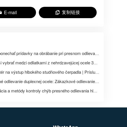
复制链接
E-mail
Ako ponechať prídavky na obrábanie pri presnom odlievaní? Sprievodca rozmerovým návrhom odliatkov z nehrdzavejúcej ocele od polotovaru až po CNC hotový výrobok.
Ako si vybrať medzi odliatkami z nehrdzavejúcej ocele 304, 304L, 316 a 316L? Porovnanie vlastností materiálu a scenárov použitia.
Adaptér na výstup hlbokého studňového čerpadla | Príslušenstvo k vodným čerpadlám z nehrdzavejúcej ocele na mieru
Presné odlievanie duplexnej ocele: Zákazkové odlievanie rôznych druhov duplexnej ocele, ako napríklad 2205 a 2507.
Aplikácia a metódy kontroly chýb presného odlievania hláv vodných čerpadiel z nehrdzavejúcej ocele