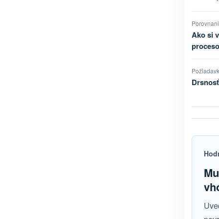
Porovnani
Ako si 
proceso
Požiadavk
Drsnosť
Hod
Mus
vh
Uveď