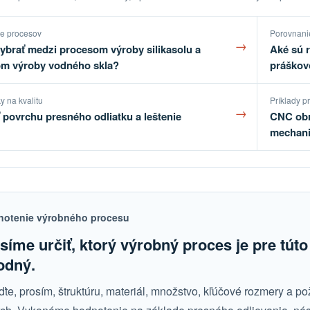
e procesov
Porovnani
→
vybrať medzi procesom výroby silikasolu a
Aké sú 
m výroby vodného skla?
práškov
y na kvalitu
Príklady p
→
 povrchu presného odliatku a leštenie
CNC obr
mechani
notenie výrobného procesu
íme určiť, ktorý výrobný proces je pre túto
odný.
te, prosím, štruktúru, materiál, množstvo, kľúčové rozmery a p