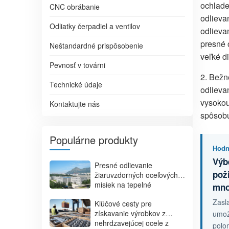
ochlade
CNC obrábanie
odlieva
Odliatky čerpadiel a ventilov
odlieva
presné 
Neštandardné prispôsobenie
veľké d
Pevnosť v továrni
2. Bežn
Technické údaje
odlieva
vysokou
Kontaktujte nás
spôsobu
Populárne produkty
Hodn
Výb
Presné odlievanie
pož
žiaruvzdorných oceľových
misiek na tepelné
množ
spracovanie | Misky na
Zasl
Kľúčové cesty pre
nástroje pecí na mieru
získavanie výrobkov z
umož
nehrdzavejúcej ocele z
polom