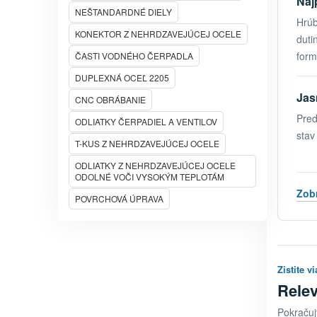
Naj
NEŠTANDARDNÉ DIELY
Hrúb
KONEKTOR Z NEHRDZAVEJÚCEJ OCELE
duti
form
ČASTI VODNÉHO ČERPADLA
DUPLEXNÁ OCEĽ 2205
Jas
CNC OBRÁBANIE
Pred
ODLIATKY ČERPADIEL A VENTILOV
stav
T-KUS Z NEHRDZAVEJÚCEJ OCELE
ODLIATKY Z NEHRDZAVEJÚCEJ OCELE
ODOLNÉ VOČI VYSOKÝM TEPLOTÁM
Zobr
POVRCHOVÁ ÚPRAVA
Zistite vi
Relev
Pokračuj