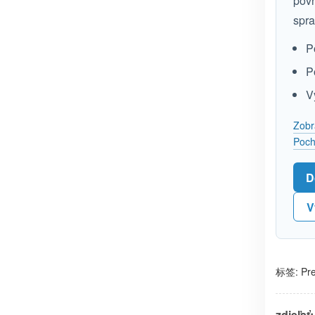
povr
spra
P
P
V
Zobr
Poch
D
V
标签:
Pre
zdieľať: