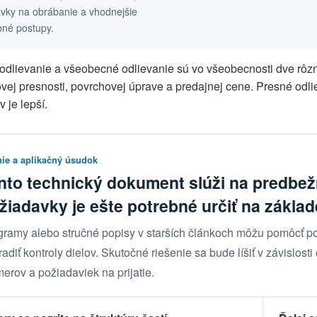
avky na obrábanie a vhodnejšie
bné postupy.
odlievanie a všeobecné odlievanie sú vo všeobecnosti dve rôzn
vej presnosti, povrchovej úprave a predajnej cene. Presné odl
v je lepší.
nie a aplikačný úsudok
nto technický dokument slúži na predbe
žiadavky je ešte potrebné určiť na základ
gramy alebo stručné popisy v starších článkoch môžu pomôcť p
adiť kontroly dielov. Skutočné riešenie sa bude líšiť v závislosti
erov a požiadaviek na prijatie.