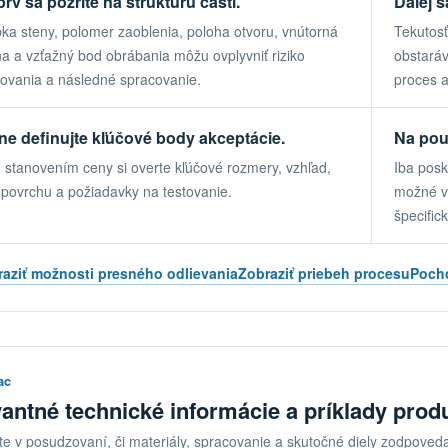
prv sa pozrite na štruktúru častí.
Ďalej s
ka steny, polomer zaoblenia, poloha otvoru, vnútorná
Tekutosť
na a vzťažný bod obrábania môžu ovplyvniť riziko
obstará
ovania a následné spracovanie.
proces a
ne definujte kľúčové body akceptácie.
Na použ
 stanovením ceny si overte kľúčové rozmery, vzhľad,
Iba posk
 povrchu a požiadavky na testovanie.
možné v
špecifick
aziť možnosti presného odlievania
Zobraziť priebeh procesu
Pocho
ac
antné technické informácie a príklady prod
te v posudzovaní, či materiály, spracovanie a skutočné diely zodpove