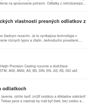
denia na spracovanie potravín. Odliatky z nehrdzavejúcej
ými požiadavkami. Po prvé, nereagujú s korozívnymi
avejúcej ocele sa ľahko čistia a sterilizujú. Ďalším
kové lakovanie, aby odolávala korózii a zachovala si
kých vlastností presných odliatkov z
y z nehrdzavejúcej ocele, opotrebovanie a korózia sú len
bo žiadnym rezaním. Je to vynikajúca technológia v
evanie rôznych typov a zliatin. Jednoducho povedané,
y na vytvorenie taviteľného modelu, ktorý je potom
u. Po roztavení a vysušení za vzniku monolitickej
o pary. Odlievanie nehrdzavejúcej ocele ponúka vysokú
znamená, že mnoho faktorov priamo ovplyvňuje rozmerovú
aijin Precision Casting rozumie a dodržiava
ASTM, AISI, ANSI, AS, BS, DIN, EN, JIS, KS, ISO atď.
 odliatkoch
avenia, rýchlo taviť, znížiť oxidáciu a dôkladne odstrániť
. Teleso pece a nástroje by mali byť čisté, bez oxidov a
ievací systém musí mať stabilný prietok, tlmiace účinky a