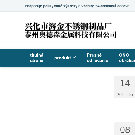
Podporuje poskytnuté výkresy a vzorky; 24-hodinová odozva.
titulná
Presné
CNC
produkt
strana
odlievanie
obrába
14
2026 - 05
08