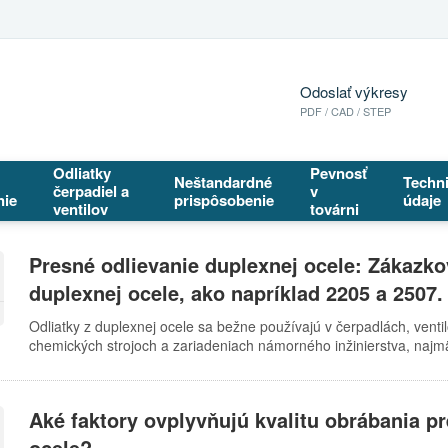
Odoslať výkresy
PDF / CAD / STEP
Odliatky
Pevnosť
Neštandardné
Techn
čerpadiel a
v
nie
prispôsobenie
údaje
ventilov
továrni
Presné odlievanie duplexnej ocele: Zákazko
duplexnej ocele, ako napríklad 2205 a 2507.
Odliatky z duplexnej ocele sa bežne používajú v čerpadlách, ventil
chemických strojoch a zariadeniach námorného inžinierstva, najmä
určitému zaťaženiu. Spoločnosť Haijin Stainless Steel sa špecializ
CNC obrábanie nehrdzavejúcej ocele. Rôzne presné odliatky z dup
vzoriek alebo prevádzkových podmienok. Bežné odlievateľné triedy
Aké faktory ovplyvňujú kvalitu obrábania p
feritické mikroštruktúry, vykazuje vysokú pevnosť a vynikajúcu odol
Vieme vyvinúť odliatky na základe potrieb zákazníka pre ocele 2
ocele?