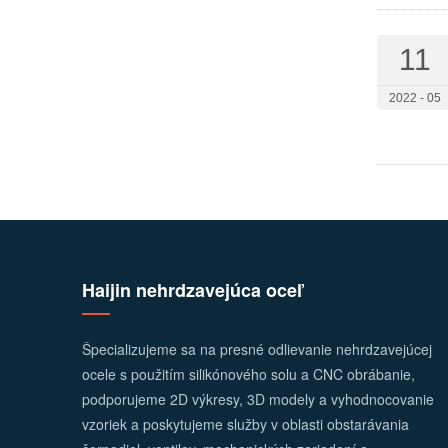
11
2022 - 05
Haijin nehrdzavejúca oceľ
Špecializujeme sa na presné odlievanie nehrdzavejúcej
ocele s použitím silikónového solu a CNC obrábanie,
podporujeme 2D výkresy, 3D modely a vyhodnocovanie
vzoriek a poskytujeme služby v oblasti obstarávania