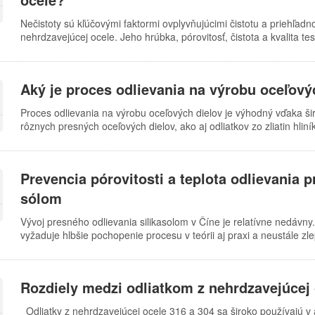
Nečistoty sú kľúčovými faktormi ovplyvňujúcimi čistotu a priehľadn
nehrdzavejúcej ocele. Jeho hrúbka, pórovitosť, čistota a kvalita te
Napríklad vyšší obsah nečistôt v oxidovom filme znižuje jeho čistot
zrkadlový lesk presných odliatkov z nehrdzavejúcej ocele, musí sa 
pórovitosť, čistota a kvalita tesnenia filmu musia starostlivo kontr
Aký je proces odlievania na výrobu oceľový
v oxidovom filme presných odliatkov z nehrdzavejúcej ocele poch
pochádzajú z oxidačného kúpeľa. …
Proces odlievania na výrobu oceľových dielov je výhodný vďaka šir
rôznych presných oceľových dielov, ako aj odliatkov zo zliatin hliníka
plasticitou, ako je napríklad bežná liatina, je odlievanie jediným
rozmerovú presnosť, ktorá vo všeobecnosti prevyšuje bežné výkov
oceľové diely nízke, čo ponúka dobrý celkový ekonomický výkon a
Prevencia pórovitosti a teplota odlievania 
neporovnateľné s inými metódami tvárnenia kovov. Oceľová liati
sólom
Vývoj presného odlievania silikasolom v Číne je relatívne nedávny
vyžaduje hlbšie pochopenie procesu v teórii aj praxi a neustále 
odlievanie silikasolom obohacuje praktické skúsenosti, zefektívňu
produkty vyššej kvality. Počas procesu plnenia je potrebné skvapal
malými molekulami a penového popola. Tieto látky…
Rozdiely medzi odliatkom z nehrdzavejúcej 
Odliatky z nehrdzavejúcej ocele 316 a 304 sa široko používajú v a