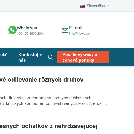
Slovenčina
WhatsApp
E-mail
+86 158 9600 2001
info@hjbxg.com
ické
Kontaktujte
Pošlite výkresy a
nás
cenové ponuky
vé odlievanie rôznych druhov
och, fluidných zariadeniach, lodných súčiastkach,
 v kritických komponentoch vystavených korózii, erózii a
uje na presné odlievanie, vytaviteľné odlievanie a následné
lexnej ocele vieme prispôsobiť na základe výkresov,
 duplexnej ocele: Duplexná oceľ kombinuje austenitické a
resných odliatkov z nehrdzavejúcej
nosť voči bodkovej korózii a korózii chloridovými iónmi.
205, 2507, 2304, 2101, 1.4462, 1.4…