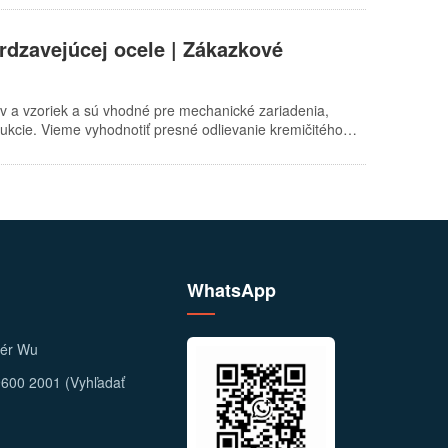
ietoku kvapaliny a zabránenie sekundárnej oxidácii by sa
riľnavosť a troska by sa mala počas odlievania tvoriť v
rdzavejúcej ocele | Zákazkové
inám: V samotnom vtokovom systéme by sa malo zabrániť
y a jadra musí zabezpečiť…
v a vzoriek a sú vhodné pre mechanické zariadenia,
ukcie. Vieme vyhodnotiť presné odlievanie kremičitého
a základe materiálu, množstva, stredového otvoru,
k na kontrolu.
WhatsApp
žér Wu
600 2001 (Vyhľadať