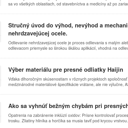
sa vo všetkých oblastiach, od stavebníctva a medicíny až po zaria
ocele sú ideálne na použitie v prostrediach s vysokými hygienick
kyselinami. Po druhé, chirurgické nástroje a riad vyrobené z nehrdz
dôvodom pre použitie nehrdzavejúcej ocele je, že nevyžaduje práš
Stručný úvod do výhod, nevýhod a mechanic
svoju estetickú príťažlivosť. Samozrejme, hoci sa nazývajú odliatk
otázkou času…
nehrdzavejúcej ocele.
Odlievanie nehrdzavejúcej ocele je proces odlievania s malým ale
odlievacom priemysle so širokou škálou aplikácií, vhodná na odli
proces odlievania nehrdzavejúcej ocele využíva taviteľné materiál
potiahnutý niekoľkými vrstvami špeciálneho žiaruvzdorného povlak
škrupiny sa model od škrupiny odtaví pomocou horúcej vody aleb
Výber materiálu pre presné odliatky Haijin
rozmerovú presnosť. Proces vytavovacieho liatia je zložitý, čo 
presnosť odliatkov. Škrupina sa zahrieva…
Vďaka dlhoročným skúsenostiam v rôznych projektoch spoločnosť H
medzinárodné materiálové špecifikácie vrátane, ale nie výlučne, 
Ako sa vyhnúť bežným chybám pri presných
Opatrenia na zabránenie inklúzií oxidov: Prísne kontrolovať proces t
trosku. Zliatiny hliníka a horčíka sa musia taviť pod krycou vrstvou
predhriate; farba by mala byť po nanesení vysušená. Navrhnutý odl