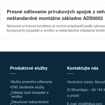
schopnosť odstraňovať vrstvu peny. Na zabezpečenie stabilného pr
mal použiť šikmý vtokový systém. Zvolený povlak by mal mať silnú p
Presné odlievanie prírubových spojok z neh
odliatku bez odlupovania. Opatrenia na zabránenie horúcim trhl
lokálnemu prehriatiu, aby sa znížilo vnútorné napätie. Sklon form
neštandardné montážne základne ADS0002
Nerezové prírubové konektory je možné prispôsobiť podľa výkreso
komponenty čerpadiel a ventilov a neštandardné inštalačné konštr
solu, CNC dodatočné obrábanie a riešenia dávkového dodávania n
montážneho otvoru, rozmerov čelnej plochy a polohy a požiadavie
Produktové služby
Kontaktujte nás
Služby presného odlievania
Obchodné otázky: Mana
CNC obrábacie služby
ID WhatsAppu: +86 158 9
Odliatky častí čerpadiel a
a pridať)
ventilov
Zákazkové neštandardné
E-mail: info@hjbxg.com