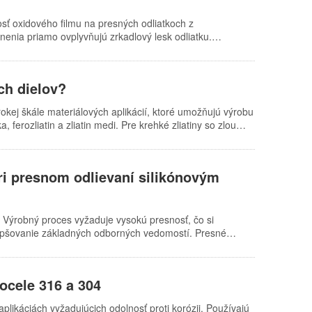
osť oxidového filmu na presných odliatkoch z
snenia priamo ovplyvňujú zrkadlový lesk odliatku.
u a znižuje priehľadnosť odliatku. Aby sa zabezpečil
obsah nečistôt v oxidovom filme znížiť. Preto sa hrúbka,
olovať, aby sa minimalizoval vplyv na spracovanie. Nečistoty
ch dielov?
ádzajú prevažne zo samotného odliatku, pričom niektoré
okej škále materiálových aplikácií, ktoré umožňujú výrobu
, ferozliatin a zliatin medi. Pre krehké zliatiny so zlou
 schodným procesom tvárnenia. Oceľové diely majú určitú
ky a zvárané diely. Okrem toho sú výrobné náklady na
 spotreba energie a materiálu a výrobné náklady sú
pri presnom odlievaní silikónovým
na má vysoký bod topenia…
. Výrobný proces vyžaduje vysokú presnosť, čo si
zlepšovanie základných odborných vedomostí. Presné
je celý výrobný proces presného odlievania a vyrába
niť a rozložiť penový model, čím vzniká veľa plynov s
ocele 316 a 304
plikáciách vyžadujúcich odolnosť proti korózii. Používajú