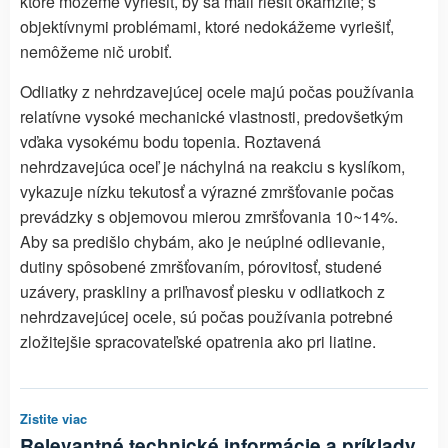
ktoré môžeme vyriešiť, by sa mali riešiť okamžite; s
objektívnymi problémami, ktoré nedokážeme vyriešiť,
nemôžeme nič urobiť.
Odliatky z nehrdzavejúcej ocele majú počas používania
relatívne vysoké mechanické vlastnosti, predovšetkým
vďaka vysokému bodu topenia. Roztavená
nehrdzavejúca oceľ je náchylná na reakciu s kyslíkom,
vykazuje nízku tekutosť a výrazné zmršťovanie počas
prevádzky s objemovou mierou zmršťovania 10~14%.
Aby sa predišlo chybám, ako je neúplné odlievanie,
dutiny spôsobené zmršťovaním, pórovitosť, studené
uzávery, praskliny a priľnavosť piesku v odliatkoch z
nehrdzavejúcej ocele, sú počas používania potrebné
zložitejšie spracovateľské opatrenia ako pri liatine.
Zistite viac
Relevantné technické informácie a príklady