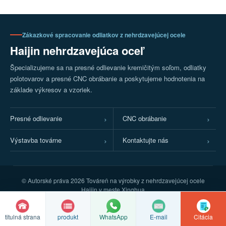
Zákazkové spracovanie odliatkov z nehrdzavejúcej ocele
Haijin nehrdzavejúca oceľ
Špecializujeme sa na presné odlievanie kremičitým soľom, odliatky
polotovarov a presné CNC obrábanie a poskytujeme hodnotenia na
základe výkresov a vzoriek.
Presné odlievanie
CNC obrábanie
Výstavba továrne
Kontaktujte nás
© Autorské práva
2026 Továreň na výrobky z nehrdzavejúcej ocele
Haijin v meste Xinghua
Registračné číslo ICP v Jiangsu: 2022016063
Registračné číslo sieťovej bezpečnosti Úradu verejnej bezpečnosti
titulná strana
produkt
E-mail
Citácia
WhatsApp
Suzhou: 32128102010337