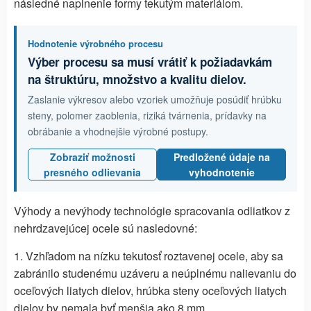
následné naplnenie formy tekutým materiálom.
Hodnotenie výrobného procesu
Výber procesu sa musí vrátiť k požiadavkám
na štruktúru, množstvo a kvalitu dielov.
Zaslanie výkresov alebo vzoriek umožňuje posúdiť hrúbku
steny, polomer zaoblenia, riziká tvárnenia, prídavky na
obrábanie a vhodnejšie výrobné postupy.
Zobraziť možnosti
Predložené údaje na
presného odlievania
vyhodnotenie
Výhody a nevýhody technológie spracovania odliatkov z
nehrdzavejúcej ocele sú nasledovné:
1. Vzhľadom na nízku tekutosť roztavenej ocele, aby sa
zabránilo studenému uzáveru a neúplnému nalievaniu do
oceľových liatych dielov, hrúbka steny oceľových liatych
dielov by nemala byť menšia ako 8 mm.