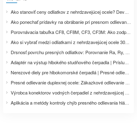
Ako stanoviť ceny odliatkov z nehrdzavejúcej ocele? Deväť faktorov ovplyvňujúcich ceny presných odliatkov a zoznam požadovaných dokumentov pre cenové otázky.
Ako ponechať prídavky na obrábanie pri presnom odlievaní? Sprievodca rozmerovým návrhom odliatkov z nehrdzavejúcej ocele od polotovaru až po CNC hotový výrobok.
Porovnávacia tabuľka CF8, CF8M, CF3, CF3M: Ako zodpovedajú triedy odliatkov z nehrdzavejúcej ocele 304, 316, 304L a 316L?
Ako si vybrať medzi odliatkami z nehrdzavejúcej ocele 304, 304L, 316 a 316L? Porovnanie vlastností materiálu a scenárov použitia.
Drsnosť povrchu presných odliatkov: Porovnanie Ra, Ry, Rz pri CNC obrábaní s leštením
Adaptér na výstup hlbokého studňového čerpadla | Príslušenstvo k vodným čerpadlám z nehrdzavejúcej ocele na mieru
Nerezové diely pre hlbokomorské čerpadlá | Presné odlievanie a obrábanie obežných kolies a telies čerpadiel
Presné odlievanie duplexnej ocele: Zákazkové odlievanie rôznych druhov duplexnej ocele, ako napríklad 2205 a 2507.
Výrobca konektorov vodných čerpadiel z nehrdzavejúcej ocele | Presné odlievanie príslušenstva pre čerpadlá a ventily
Aplikácia a metódy kontroly chýb presného odlievania hláv vodných čerpadiel z nehrdzavejúcej ocele