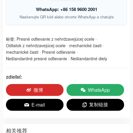
WhatsApp: +86 158 9600 2001
Naskenujte QR kód alebo otvorte WhatsApp a chatujte
标签:
Presné odlievanie z nehrdzavejúcej ocele
·
Odliatok z nehrdzavejúcej ocele
·
mechanické časti
·
mechanické časti
·
Presné odlievanie
·
Neštandardné presné odlievanie
·
Neštandardné diely
zdieľať:
微博
WhatsApp
复制链接
E-mail
相关推荐