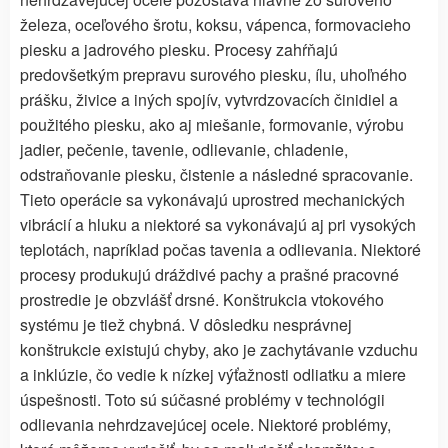
železa, oceľového šrotu, koksu, vápenca, formovacieho
piesku a jadrového piesku. Procesy zahŕňajú
predovšetkým prepravu surového piesku, ílu, uhoľného
prášku, živice a iných spojív, vytvrdzovacích činidiel a
použitého piesku, ako aj miešanie, formovanie, výrobu
jadier, pečenie, tavenie, odlievanie, chladenie,
odstraňovanie piesku, čistenie a následné spracovanie.
Tieto operácie sa vykonávajú uprostred mechanických
vibrácií a hluku a niektoré sa vykonávajú aj pri vysokých
teplotách, napríklad počas tavenia a odlievania. Niektoré
procesy produkujú dráždivé pachy a prašné pracovné
prostredie je obzvlášť drsné. Konštrukcia vtokového
systému je tiež chybná. V dôsledku nesprávnej
konštrukcie existujú chyby, ako je zachytávanie vzduchu
a inklúzie, čo vedie k nízkej výťažnosti odliatku a miere
úspešnosti. Toto sú súčasné problémy v technológii
odlievania nehrdzavejúcej ocele. Niektoré problémy,