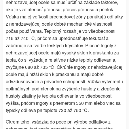
nehrdzavejúcej ocele sa musí určiť na základe faktorov,
ako je vzdialenosť prenosu, proces prenosu a prietok.
Vďaka malej veľkosti prechodovej zóny ponúkajú odliatky
z nehrdzavejúcej ocele dobré mechanické vlastnosti
počas používania. Teplotný rozsah je vo všeobecnosti
715 až 740 ℃, pričom sa uprednostňuje tekutosť a
zabraňuje sa tvorbe lesklých kryštálov. Ploché ingoty z
nehrdzavejúcej ocele majú vysoký sklon k praskaniu za
tepla, čo si vyžaduje relatívne nízke teploty odlievania,
zvyčajne 680 až 735 ℃. Okrúhle ingoty z nehrdzavejúcej
ocele majú nižší sklon k praskaniu a majú dobré
odvzdušňovacie a prívodné schopnosti. Vďaka vytvoreniu
optimálnych podmienok na zvýšenie hustoty a zlepšenie
hustoty zliatiny je teplota odlievania vo všeobecnosti
vyššia, pričom ingoty s priemerom 350 mm alebo viac sa
typicky odlieva pri teplote 730 až 750 ℃.
Okrem toho, vsádzka do pece pri výrobe odliatkov z
nehrdzavejúcej ocele pozostáva hlavne zo surového