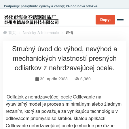
Podporuje poskytnuté výkresy a vzorky; 24-hodinová odozva.
Dopyt
首页
Novinky A Informácie
详情
Stručný úvod do výhod, nevýhod a
mechanických vlastností presných
odliatkov z nehrdzavejúcej ocele.
30. apríla 2023
6,380
Odliatok z nehrdzavejúcej ocele
Odlievanie na
vytaviteľný model je proces s minimálnym alebo žiadnym
rezaním, ktorý sa považuje za vynikajúcu technológiu v
odlievacom priemysle so širokou škálou aplikácií.
Odlievanie nehrdzavejúcej ocele je vhodné pre rôzne