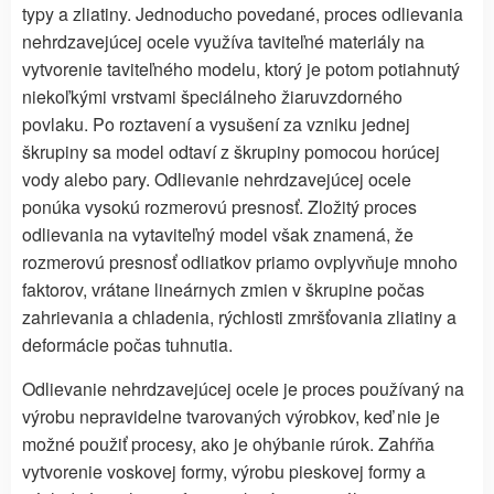
typy a zliatiny. Jednoducho povedané, proces odlievania
nehrdzavejúcej ocele využíva taviteľné materiály na
vytvorenie taviteľného modelu, ktorý je potom potiahnutý
niekoľkými vrstvami špeciálneho žiaruvzdorného
povlaku. Po roztavení a vysušení za vzniku jednej
škrupiny sa model odtaví z škrupiny pomocou horúcej
vody alebo pary. Odlievanie nehrdzavejúcej ocele
ponúka vysokú rozmerovú presnosť. Zložitý proces
odlievania na vytaviteľný model však znamená, že
rozmerovú presnosť odliatkov priamo ovplyvňuje mnoho
faktorov, vrátane lineárnych zmien v škrupine počas
zahrievania a chladenia, rýchlosti zmršťovania zliatiny a
deformácie počas tuhnutia.
Odlievanie nehrdzavejúcej ocele je proces používaný na
výrobu nepravidelne tvarovaných výrobkov, keď nie je
možné použiť procesy, ako je ohýbanie rúrok. Zahŕňa
vytvorenie voskovej formy, výrobu pieskovej formy a