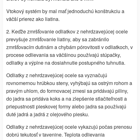
Vtokový systém by mal mať jednoduchú konštrukciu a
väčší prierez ako liatina.
2. Keďže zmršťovanie odliatkov z nehrdzavejúcej ocele
prevyšuje zmršťovanie liatiny, aby sa zabránilo
zmršťovacím dutinám a chybám pórovitosti v odliatkoch, v
procese odlievania sa väčšinou používajú stúpačky,
odliatky a výplne na dosiahnutie postupného tuhnutia.
Odliatky z nehrdzavejúcej ocele sa vyznačujú
rovnomernou hrúbkou steny, vyhýbajú sa ostrým rohom a
pravým uhlom, do formovacej zmesi sa pridávajú piliny,
do jadra sa pridáva koks a na zlepšenie stlačiteľnosti a
priepustnosti pieskovej formy alebo jadra sa používajú
duté jadrá a jadrá z olejového piesku.
Odliatky z nehrdzavejúcej ocele vykazujú počas prenosu
dobrú tekutosť v tavenine. Teplota odlievania