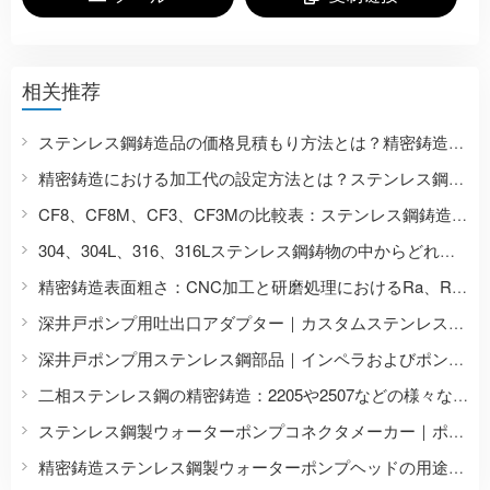
相关推荐
ステンレス鋼鋳造品の価格見積もり方法とは？精密鋳造価格に影響を与える9つの要因と、価格問い合わせに必要な書類一覧。
精密鋳造における加工代の設定方法とは？ステンレス鋼鋳造品の寸法設計に関するガイド：素材からCNC加工による完成品まで。
CF8、CF8M、CF3、CF3Mの比較表：ステンレス鋼鋳造グレードは、304、316、304L、および316Lにどのように対応しますか？
304、304L、316、316Lステンレス鋼鋳物の中からどれを選ぶべきか？材料特性と用途シナリオの比較。
精密鋳造表面粗さ：CNC加工と研磨処理におけるRa、Ry、Rzの比較
深井戸ポンプ用吐出口アダプター｜カスタムステンレス製ウォーターポンプアクセサリー
深井戸ポンプ用ステンレス鋼部品｜インペラおよびポンプ本体の精密鋳造および機械加工
二相ステンレス鋼の精密鋳造：2205や2507などの様々な二相ステンレス鋼グレードのカスタム鋳造。
ステンレス鋼製ウォーターポンプコネクタメーカー｜ポンプおよびバルブ付属品の精密鋳造
精密鋳造ステンレス鋼製ウォーターポンプヘッドの用途と欠陥制御方法