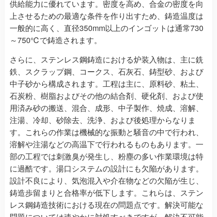
供給能力に優れています。密度を高め、合金の密度を向
上させるための最適な条件を作り出すため、鋳造温度は
一般的に高く、直径350mm以上のインゴットは通常730
～750℃で鋳造されます。
さらに、ステンレス鋼鋳造における炉装入物は、主に銑
鉄、スクラップ鋼、コークス、石灰石、鋳型砂、および
中子砂から構成されます。工程は主に、原料砂、粘土、
石炭粉、樹脂およびその他の結合剤、硬化剤、および使
用済み砂の搬送、混合、成形、中子製作、焼成、溶解、
注湯、冷却、砂除去、洗浄、および後処理からなりま
す。これらの作業は機械的な振動と騒音の中で行われ、
溶解や注湯などの高温下で行われるものもあります。一
部の工程では刺激臭が発生し、粉塵の多い作業環境は特
に過酷です。湯口システムの設計にも欠陥があります。
設計不良により、気泡混入や介在物などの欠陥が生じ、
鋳造歩留まりと合格率が低下します。これらは、ステン
レス鋼鋳造技術における現在の問題点です。解決可能な
問題については速やかに対処すべきですが、解決不可能