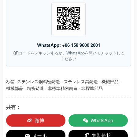
WhatsApp: +86 158 9600 2001
QRコードをスキャンするか、WhatsAppを開いてチャットして
ください
标签:
ステンレス鋼精密鋳造
·
ステンレス鋼鋳造
·
機械部品
·
機械部品
·
精密鋳造
·
非標準精密鋳造
·
非標準部品
共有：
微博
WhatsApp
复制链接
メール