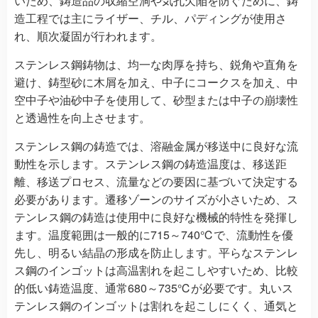
いため、鋳造品の収縮空洞や気孔欠陥を防ぐために、鋳
造工程では主にライザー、チル、パディングが使用さ
れ、順次凝固が行われます。
ステンレス鋼鋳物は、均一な肉厚を持ち、鋭角や直角を
避け、鋳型砂に木屑を加え、中子にコークスを加え、中
空中子や油砂中子を使用して、砂型または中子の崩壊性
と透過性を向上させます。
ステンレス鋼の鋳造では、溶融金属が移送中に良好な流
動性を示します。ステンレス鋼の鋳造温度は、移送距
離、移送プロセス、流量などの要因に基づいて決定する
必要があります。遷移ゾーンのサイズが小さいため、ス
テンレス鋼の鋳造は使用中に良好な機械的特性を発揮し
ます。温度範囲は一般的に715～740℃で、流動性を優
先し、明るい結晶の形成を防止します。平らなステンレ
ス鋼のインゴットは高温割れを起こしやすいため、比較
的低い鋳造温度、通常680～735℃が必要です。丸いス
テンレス鋼のインゴットは割れを起こしにくく、通気と