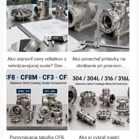
Ako stanoviť ceny odliatkov z
Ako ponechať prídavky na
nehrdzavejúcej ocele? Deväť
obrábanie pri presnom
faktorov ovplyvňujúcich ceny
odlievaní? Sprievodca
presných odliatkov a zoznam
rozmerovým návrhom
požadovaných dokumentov
odliatkov z nehrdzavejúcej
pre cenové otázky.
ocele od polotovaru až po
CNC hotový výrobok.
Porovnávacia tabuľka CF8,
Ako si vybrať medzi