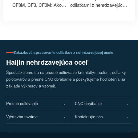
CF8M, CF3, CF3M: Ako
odliatkami z nehrdzavejúcej
zodpovedajú triedy odliatkov z
ocele 304, 304L, 316 a 316L?
nehrdzavejúcej ocele 304,
Porovnanie vlastností
316, 304L a 316L?
materiálu a scenárov použitia.
Zákazkové spracovanie odliatkov z nehrdzavejúcej ocele
Haijin nehrdzavejúca oceľ
Špecializujeme sa na presné odlievanie kremičitým soľom, odliatky
polotovarov a presné CNC obrábanie a poskytujeme hodnotenia na
základe výkresov a vzoriek.
Presné odlievanie
CNC obrábanie
Výstavba továrne
Kontaktujte nás