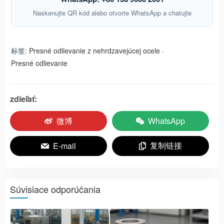
Naskenujte QR kód alebo otvorte WhatsApp a chatujte
标签:
Presné odlievanie z nehrdzavejúcej ocele
·
Presné odlievanie
zdieľať:
微博
WhatsApp
复制链接
E-mail
Súvisiace odporúčania