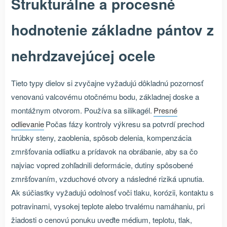
Štrukturálne a procesné
hodnotenie základne pántov z
nehrdzavejúcej ocele
Tieto typy dielov si zvyčajne vyžadujú dôkladnú pozornosť
venovanú valcovému otočnému bodu, základnej doske a
montážnym otvorom. Používa sa silikagél.
Presné
odlievanie
Počas fázy kontroly výkresu sa potvrdí prechod
hrúbky steny, zaoblenia, spôsob delenia, kompenzácia
zmršťovania odliatku a prídavok na obrábanie, aby sa čo
najviac vopred zohľadnili deformácie, dutiny spôsobené
zmršťovaním, vzduchové otvory a následné riziká upnutia.
Ak súčiastky vyžadujú odolnosť voči tlaku, korózii, kontaktu s
potravinami, vysokej teplote alebo trvalému namáhaniu, pri
žiadosti o cenovú ponuku uveďte médium, teplotu, tlak,