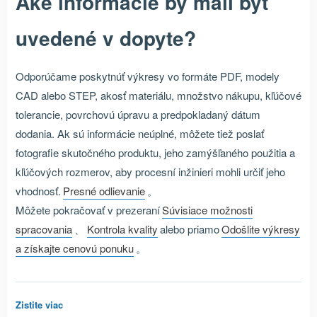
Aké informácie by mali byť
uvedené v dopyte?
Odporúčame poskytnúť výkresy vo formáte PDF, modely
CAD alebo STEP, akosť materiálu, množstvo nákupu, kľúčové
tolerancie, povrchovú úpravu a predpokladaný dátum
dodania. Ak sú informácie neúplné, môžete tiež poslať
fotografie skutočného produktu, jeho zamýšľaného použitia a
kľúčových rozmerov, aby procesní inžinieri mohli určiť jeho
vhodnosť.
Presné odlievanie
。
Môžete pokračovať v prezeraní
Súvisiace možnosti
spracovania
、
Kontrola kvality
alebo priamo
Odošlite výkresy
a získajte cenovú ponuku
。
Zistite viac