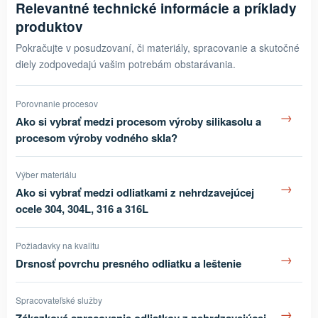
Relevantné technické informácie a príklady
produktov
Pokračujte v posudzovaní, či materiály, spracovanie a skutočné
diely zodpovedajú vašim potrebám obstarávania.
Porovnanie procesov
→
Ako si vybrať medzi procesom výroby silikasolu a
procesom výroby vodného skla?
Výber materiálu
→
Ako si vybrať medzi odliatkami z nehrdzavejúcej
ocele 304, 304L, 316 a 316L
Požiadavky na kvalitu
→
Drsnosť povrchu presného odliatku a leštenie
Spracovateľské služby
→
Zákazkové spracovanie odliatkov z nehrdzavejúcej