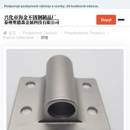
Podporuje poskytnuté výkresy a vzorky; 24-hodinová odozva.
Dopyt
首页
Produktové Centrum
Prispôsobenie Produktu
Presné Odlievanie
详情