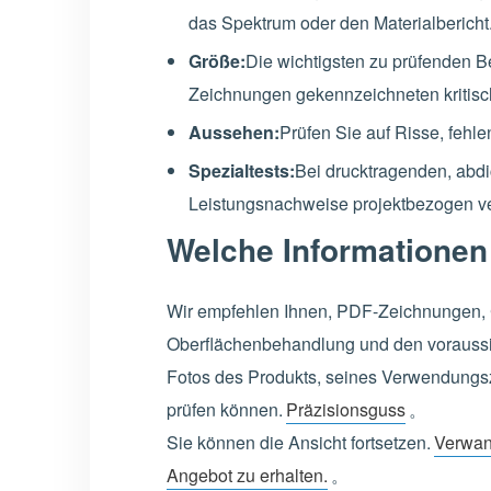
das Spektrum oder den Materialbericht
Größe:
Die wichtigsten zu prüfenden Be
Zeichnungen gekennzeichneten kritis
Aussehen:
Prüfen Sie auf Risse, fehl
Spezialtests:
Bei drucktragenden, abdi
Leistungsnachweise projektbezogen v
Welche Informationen
Wir empfehlen Ihnen, PDF-Zeichnungen, C
Oberflächenbehandlung und den voraussich
Fotos des Produkts, seines Verwendungs
prüfen können.
Präzisionsguss
。
Sie können die Ansicht fortsetzen.
Verwan
Angebot zu erhalten.
。