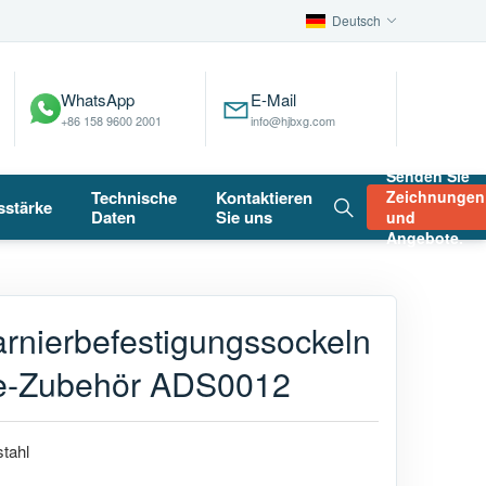
Deutsch
WhatsApp
E-Mail
+86 158 9600 2001
info@hjbxg.com
Senden Sie
Technische
Kontaktieren
Zeichnungen
sstärke
Daten
Sie uns
und
Angebote.
rnierbefestigungssockeln
re-Zubehör ADS0012
stahl