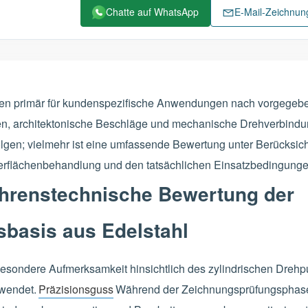
Chatte auf WhatsApp
E-Mail-Zeichnu
den primär für kundenspezifische Anwendungen nach vorgegebe
en, architektonische Beschläge und mechanische Drehverbindun
olgen; vielmehr ist eine umfassende Bewertung unter Berücksic
rflächenbehandlung und den tatsächlichen Einsatzbedingungen
fahrenstechnische Bewertung der
sbasis aus Edelstahl
besondere Aufmerksamkeit hinsichtlich des zylindrischen Drehp
rwendet.
Präzisionsguss
Während der Zeichnungsprüfungsphas