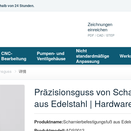
halb von 24 Stunden.
Zeichnungen
einreichen
PDF / CAD / STEP
Nicht
CNC-
Pumpen- und
standardmäßige
Werk
Bearbeitung
Ventilgehäuse
Anpassung
onsguss
详情
Präzisionsguss von Scha
aus Edelstahl | Hardwa
Produktname:
Scharnierbefestigungsfuß aus Edel
Produktmodell:
ADS0012