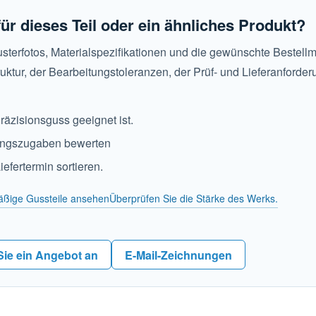
ür dieses Teil oder ein ähnliches Produkt?
sterfotos, Materialspezifikationen und die gewünschte Bestell
uktur, der Bearbeitungstoleranzen, der Prüf- und Lieferanforde
Präzisionsguss geeignet ist.
ungszugaben bewerten
fertermin sortieren.
äßige Gussteile ansehen
Überprüfen Sie die Stärke des Werks.
Sie ein Angebot an
E-Mail-Zeichnungen