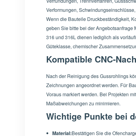
Verrundungen, Trennverfahren, Gussschw
Verformungen, Schwindungseinschlüsse, 
Wenn die Bauteile Druckbeständigkeit, K
geben Sie bitte bei der Angebotsanfrage
316 und 316L dienen lediglich als vorläuf
Güteklasse, chemischer Zusammensetzu
Kompatible CNC-Nach
Nach der Reinigung des Gussrohlings k
Zeichnungen angeordnet werden. Für Baug
Voraus markiert werden. Bei Projekten mi
Maßabweichungen zu minimieren.
Wichtige Punkte bei d
Material:
Bestätigen Sie die Ofencharg