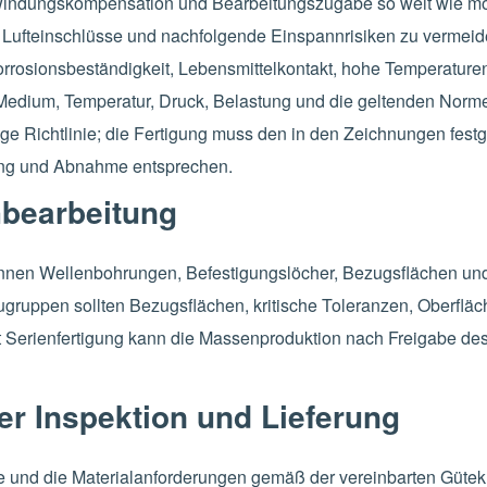
indungskompensation und Bearbeitungszugabe so weit wie mög
Lufteinschlüsse und nachfolgende Einspannrisiken zu vermeid
orrosionsbeständigkeit, Lebensmittelkontakt, hohe Temperatur
 Medium, Temperatur, Druck, Belastung und die geltenden Nor
ige Richtlinie; die Fertigung muss den in den Zeichnungen fest
ng und Abnahme entsprechen.
bearbeitung
önnen Wellenbohrungen, Befestigungslöcher, Bezugsflächen 
ruppen sollten Bezugsflächen, kritische Toleranzen, Oberfläc
t Serienfertigung kann die Massenproduktion nach Freigabe des
er Inspektion und Lieferung
e und die Materialanforderungen gemäß der vereinbarten Gütek