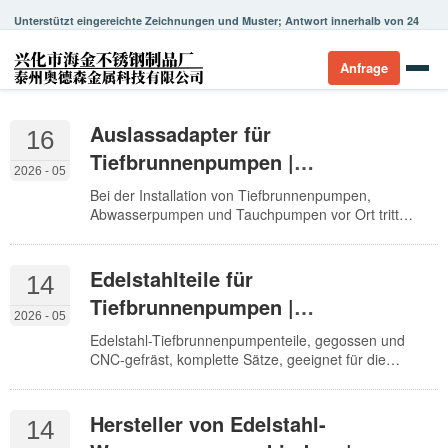
Unterstützt eingereichte Zeichnungen und Muster; Antwort innerhalb von 24
Stunden.
Anfrage
Auslassadapter für
16
Tiefbrunnenpumpen |
2026 - 05
Maßgefertigtes Edelstahl-
Bei der Installation von Tiefbrunnenpumpen,
Wasserpumpenzubehör
Abwasserpumpen und Tauchpumpen vor Ort tritt
häufig das Problem auf, dass die Spezifikationen des
Pumpenausgangs nicht mit den Schläuchen, Rohren
oder Schnellkupplungen übereinstimmen. Der
Edelstahlteile für
14
Auslassadapter dient dazu, diese Diskrepanz zu
Tiefbrunnenpumpen |
beheben.
2026 - 05
Präzisionsguss und -bearbeitung
Edelstahl-Tiefbrunnenpumpenteile, gegossen und
von Laufrädern und
CNC-gefräst, komplette Sätze, geeignet für die
Herstellung von Tiefbrunnenpumpen, Tauchpumpen,
Pumpengehäusen
Förderanlagen und verschiedenen Pumpen- und
Ventilsystemen. Haijin Stainless Steel fertigt Produkte
Hersteller von Edelstahl-
14
nach Kundenspezifikation.