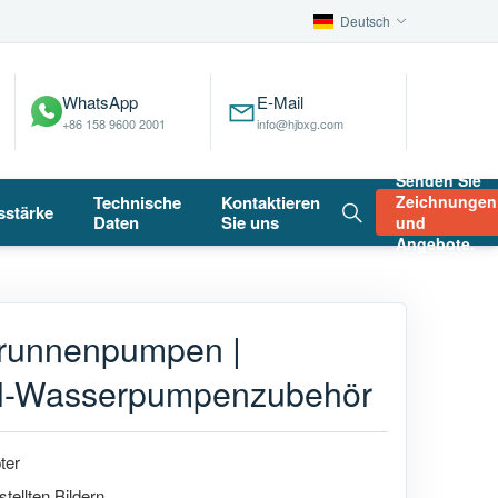
Deutsch
WhatsApp
E-Mail
+86 158 9600 2001
info@hjbxg.com
Senden Sie
Technische
Kontaktieren
Zeichnungen
sstärke
Daten
Sie uns
und
Angebote.
fbrunnenpumpen |
ahl-Wasserpumpenzubehör
ter
tellten Bildern