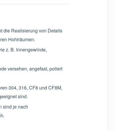
t die Realisierung von Details
eren Hohlräumen.
wie z. B. Innengewinde,
de versehen, angefast, poliert
ören 304, 316, CF8 und CF8M,
eeignet sind.
 sind je nach
h.