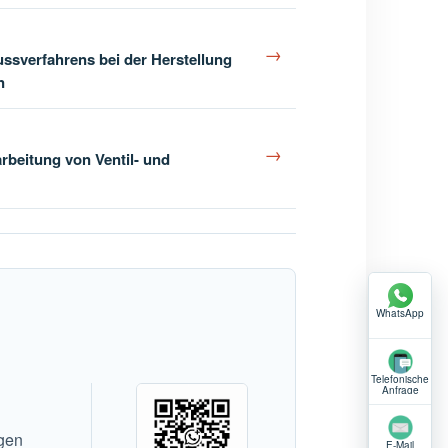
→
sverfahrens bei der Herstellung
n
→
beitung von Ventil- und
WhatsApp
Telefonische
Anfrage
igen
E-Mail