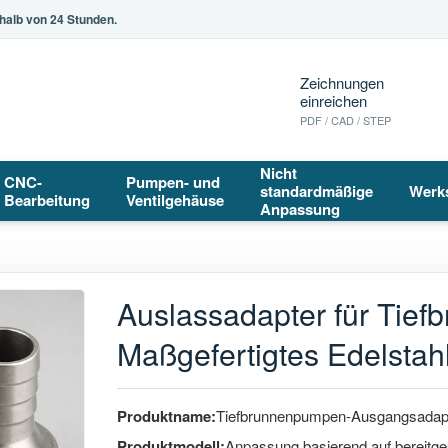
halb von 24 Stunden.
Zeichnungen
einreichen
PDF / CAD / STEP
Nicht
CNC-
Pumpen- und
standardmäßige
Werk
Bearbeitung
Ventilgehäuse
Anpassung
Auslassadapter für Tie
Maßgefertigtes Edelst
Produktname:
Tiefbrunnenpumpen-Ausgangsadap
Produktmodell:
Anpassung basierend auf bereitges