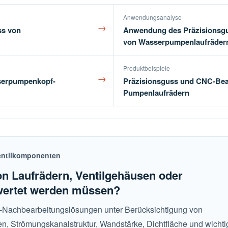
Anwendungsanalyse
→
ss von
Anwendung des Präzisionsgus
von Wasserpumpenlaufräder
Produktbeispiele
→
serpumpenkopf-
Präzisionsguss und CNC-Bear
Pumpenlaufrädern
entilkomponenten
n Laufrädern, Ventilgehäusen oder
wertet werden müssen?
-Nachbearbeitungslösungen unter Berücksichtigung von
n, Strömungskanalstruktur, Wandstärke, Dichtfläche und wicht