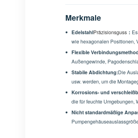
Merkmale
Edelstahl
Präzisionsguss
：
Es
wie hexagonalen Positionen, 
Flexible Verbindungsmetho
Außengewinde, Pagodenschlau
Stabile Abdichtung:
Die Ausl
usw. werden, um die Montageg
Korrosions- und verschleißb
die für feuchte Umgebungen, 
Nicht standardmäßige Anpas
Pumpengehäuseauslassgröße,