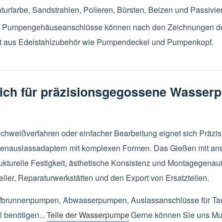
urfarbe, Sandstrahlen, Polieren, Bürsten, Beizen und Passivie
 Pumpengehäuseanschlüsse können nach den Zeichnungen des 
t aus Edelstahlzubehör wie Pumpendeckel und Pumpenkopf.
sich für präzisionsgegossene Wasse
hweißverfahren oder einfacher Bearbeitung eignet sich Präzis
enauslassadaptern mit komplexen Formen. Das Gießen mit ans
rukturelle Festigkeit, ästhetische Konsistenz und Montagegenau
ler, Reparaturwerkstätten und den Export von Ersatzteilen.
iefbrunnenpumpen, Abwasserpumpen, Auslassanschlüsse für T
 benötigen...
Teile der Wasserpumpe
Gerne können Sie uns Mu