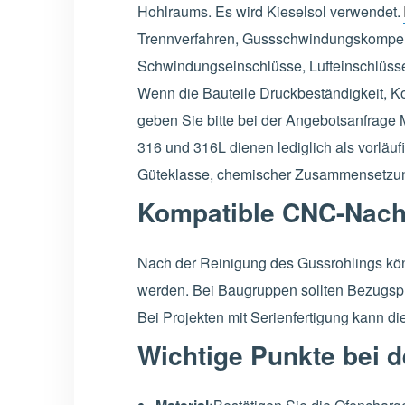
Hohlraums. Es wird Kieselsol verwendet.
Trennverfahren, Gussschwindungskompens
Schwindungseinschlüsse, Lufteinschlüss
Wenn die Bauteile Druckbeständigkeit, K
geben Sie bitte bei der Angebotsanfrage
316 und 316L dienen lediglich als vorläuf
Güteklasse, chemischer Zusammensetzu
Kompatible CNC-Nach
Nach der Reinigung des Gussrohlings kö
werden. Bei Baugruppen sollten Bezugspu
Bei Projekten mit Serienfertigung kann 
Wichtige Punkte bei d