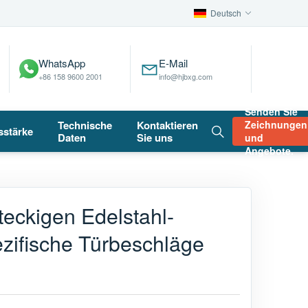
Deutsch
WhatsApp
E-Mail
+86 158 9600 2001
info@hjbxg.com
Senden Sie
Technische
Kontaktieren
Zeichnungen
sstärke
Daten
Sie uns
und
Angebote.
teckigen Edelstahl-
ezifische Türbeschläge