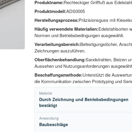
Produktname:
Rechteckiger Grifffuß aus Edelstah
Produktmodell:
ADS0005
Herstellungsprozess:
Präzisionsguss mit Kiesels
Häufig verwendete Materialien:
Edelstahlsorten 
Normen und Betriebsbedingungen ausgewählt.
Verarbeitungsbereich:
Befestigungslöcher, Ansc
Zeichnungen auszuführen.
Oberflächenbehandlung:
Sandstrahlen, Beizen un
Aussehen und Nutzungsanforderungen ausgewählt
Beschaffungsmethode:
Unterstützt die Auswert
die Kommunikation zwischen Prototyping und Serie
Material
Durch Zeichnung und Betriebsbedingungen
bestätigt
Anwendung
Baubeschläge