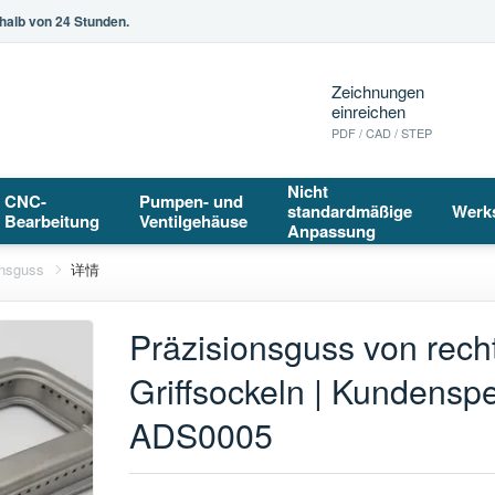
halb von 24 Stunden.
Zeichnungen
einreichen
PDF / CAD / STEP
Nicht
CNC-
Pumpen- und
standardmäßige
Werk
Bearbeitung
Ventilgehäuse
Anpassung
onsguss
详情
Präzisionsguss von rech
Griffsockeln | Kundensp
ADS0005