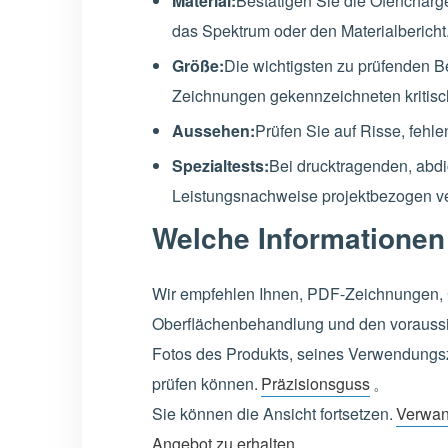
Material:
Bestätigen Sie die Ofencharg
das Spektrum oder den Materialbericht
Größe:
Die wichtigsten zu prüfenden Be
Zeichnungen gekennzeichneten kritis
Aussehen:
Prüfen Sie auf Risse, fehl
Spezialtests:
Bei drucktragenden, abdi
Leistungsnachweise projektbezogen v
Welche Informationen
Wir empfehlen Ihnen, PDF-Zeichnungen, C
Oberflächenbehandlung und den voraussich
Fotos des Produkts, seines Verwendungs
prüfen können.
Präzisionsguss
。
Sie können die Ansicht fortsetzen.
Verwan
Angebot zu erhalten.
。