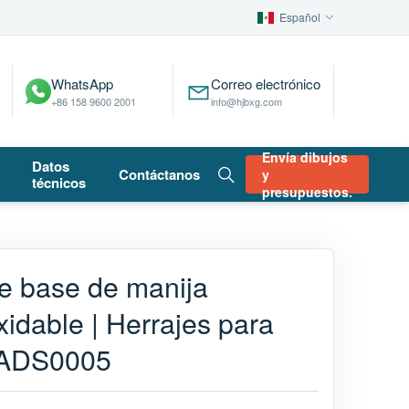
Español
WhatsApp
Correo electrónico
+86 158 9600 2001
info@hjbxg.com
Envía dibujos
Datos
Contáctanos
y
técnicos
presupuestos.
de base de manija
xidable | Herrajes para
s ADS0005