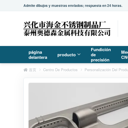
Admite dibujos y muestras enviados; respuesta en 24 horas.
Fundición
página
Me
producto
de
delantera
CN
precisión
首页
Centro De Productos
Personalización Del Prod