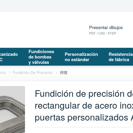
Presentar dibujos
PDF / CAD / STEP
Fundiciones
canizado
Personalización
Resistencia
de bombas
C
no estándar
de fábrica
y válvulas
ucto
Fundición De Precisión
详情
Fundición de precisión 
rectangular de acero ino
puertas personalizado