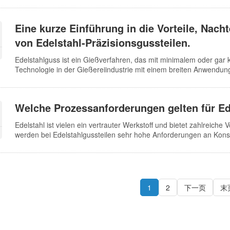
korrosiven Säuren. Zum anderen lassen sich chirurgische Instrume
sterilisieren. Ein weiterer Vorteil von Edelstahl ist, dass er kein
Eine kurze Einführung in die Vorteile, Nac
somit sein ästhetisches Erscheinungsbild behält. Natürlich unterli
Korrosion.
von Edelstahl-Präzisionsgussteilen.
Edelstahlguss ist ein Gießverfahren, das mit minimalem oder ga
Technologie in der Gießereiindustrie mit einem breiten Anwendun
verschiedenster Arten und Legierungen. Vereinfacht gesagt, wird
schmelzbaren Materialien hergestellt, das anschließend mit mehre
überzogen wird. Nach dem Schmelzen und Trocknen zu einer monol
Welche Prozessanforderungen gelten für E
Wasser oder Dampf von der Hülle abgetrennt. Edelstahlguss biete
komplex, d. h. viele Faktoren beeinflussen die Maßgenauigkeit der 
Edelstahl ist vielen ein vertrauter Werkstoff und bietet zahlreiche
werden bei Edelstahlgussteilen sehr hohe Anforderungen an Kon
Produkte scheinbar einfach zu gießen sind, gelten dennoch stren
Prozessanforderungen gelten also für Edelstahlgussteile? Im Folg
muss plan sein. Die Trennfläche von Edelstahlgussteilen muss pl
minimieren. Einige Betriebe werden, um den Gießaufwand zu red
1
2
下一页
末