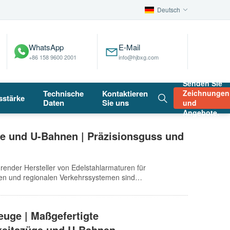
Deutsch
WhatsApp
E-Mail
+86 158 9600 2001
info@hjbxg.com
Senden Sie
Technische
Kontaktieren
Zeichnungen
sstärke
Daten
Sie uns
und
Angebote.
ge und U-Bahnen | Präzisionsguss und
render Hersteller von Edelstahlarmaturen für
en und regionalen Verkehrssystemen sind
dern, die die Hauptverantwortung für Sicherheit und
euge | Maßgefertigte
keitszüge und U-Bahnen