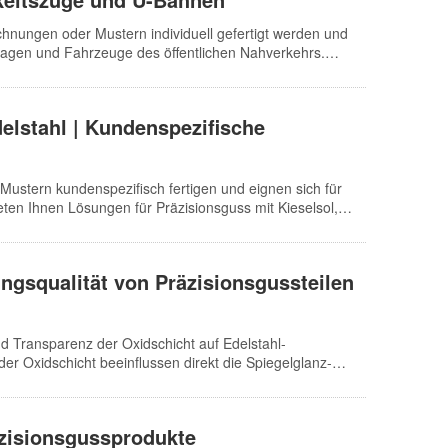
chnungen oder Mustern individuell gefertigt werden und
agen und Fahrzeuge des öffentlichen Nahverkehrs.
 und Serienfertigung werden anhand von Material,
 und Prüfanforderungen bewertet.
elstahl | Kundenspezifische
Mustern kundenspezifisch fertigen und eignen sich für
en Ihnen Lösungen für Präzisionsguss mit Kieselsol,
al, Menge, Wellenbohrung, Stirnfläche, dynamische
ngsqualität von Präzisionsgussteilen
d Transparenz der Oxidschicht auf Edelstahl-
 der Oxidschicht beeinflussen direkt die Spiegelglanz-
erunreinigungsgehalt in der Oxidschicht deren Reinheit
erfläche auf Edelstahl-Präzisionsgussteilen zu
 reduziert werden. Daher müssen Dicke, Porosität,
zisionsgussprodukte
rden, um die Auswirkungen auf die Verarbeitung zu