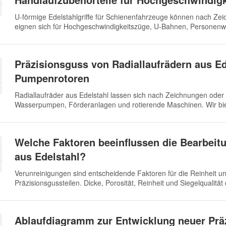
U-förmige Edelstahlgriffe für Schienenfahrzeuge können nach Zei
eignen sich für Hochgeschwindigkeitszüge, U-Bahnen, Personenw
Lösungen für Präzisionsguss mit Kieselsol, CNC-Nachbearbeitung
Menge, Befestigungsgewinden, Endverbindungen, Maßgenauigkeit
Präzisionsguss von Radiallaufrädern aus Ed
Pumpenrotoren
Radiallaufräder aus Edelstahl lassen sich nach Zeichnungen oder 
Wasserpumpen, Förderanlagen und rotierende Maschinen. Wir biet
CNC-Nachbearbeitung und Serienfertigung, abgestimmt auf Materi
Auswuchtung, Passungspositionen und Prüfanforderungen.
Welche Faktoren beeinflussen die Bearbeitu
aus Edelstahl?
Verunreinigungen sind entscheidende Faktoren für die Reinheit un
Präzisionsgussteilen. Dicke, Porosität, Reinheit und Siegelqualität
Oberfläche des Gussteils. Beispielsweise verringert ein höherer V
und damit die Transparenz des Gussteils. Um eine Spiegelglanz-Ob
gewährleisten, muss der Verunreinigungsgehalt in der Oxidschicht
Ablaufdiagramm zur Entwicklung neuer Prä
Reinheit und Siegelqualität der Schicht sorgfältig kontrolliert we