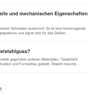
nte und Geschirr aus Edelstahl leicht reinigen und
e Pulverbeschichtung zum Korrosionsschutz benötigt und
hteile und mechanischen Eigenschaften
egen auch Edelstahlgussteile mit der Zeit Verschleiß und
r keinem Schneiden auskommt. Es ist eine hervorragende
gsspektrum und eignet sich für das Gießen
 beim Edelstahlguss ein schmelzbares Modell aus
ren Schichten einer speziellen feuerfesten Beschichtung
ithischen Hülle wird das Modell mithilfe von heißem
delstahlguss?
t eine hohe Maßgenauigkeit. Das Feingussverfahren ist
Gussteile direkt. Die Hülle wird erhitzt…
 Vorteile gegenüber anderen Materialien. Tatsächlich
struktion und Formenbau gestellt. Obwohl manche
ge Anforderungen an die Verarbeitbarkeit. Welche
enden finden Sie eine Einführung. 1. Die Trennfläche
an sein, um die Bildung von Graten und Gussgraten zu
uzieren, …
页