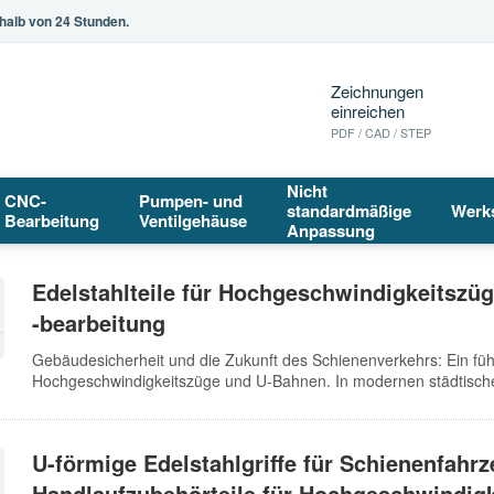
halb von 24 Stunden.
Zeichnungen
einreichen
PDF / CAD / STEP
Nicht
CNC-
Pumpen- und
standardmäßige
Werk
Bearbeitung
Ventilgehäuse
Anpassung
Edelstahlteile für Hochgeschwindigkeitszü
-bearbeitung
Gebäudesicherheit und die Zukunft des Schienenverkehrs: Ein füh
Hochgeschwindigkeitszüge und U-Bahnen. In modernen städtisch
Hochgeschwindigkeitszüge und U-Bahnen lebenswichtige Verkehrsa
Schutz tragen.
U-förmige Edelstahlgriffe für Schienenfahrz
Handlaufzubehörteile für Hochgeschwindig