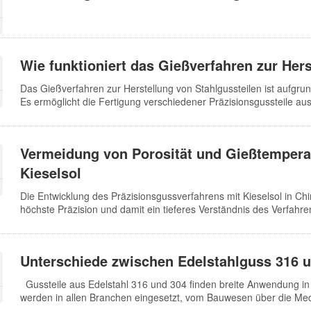
minimieren. Die Verunreinigungen in der Oxidschicht von Edelsta
Gussteil selbst, ein Teil stammt aus dem Oxidationsbad.
Wie funktioniert das Gießverfahren zur Her
Das Gießverfahren zur Herstellung von Stahlgussteilen ist aufgrun
Es ermöglicht die Fertigung verschiedener Präzisionsgussteile au
Kupferlegierungen. Für spröde Legierungen mit geringer Plastizit
einzig praktikable Umformverfahren. Stahlgussteile weisen eine h
Schmiedeteilen und Schweißteilen übertrifft. Darüber hinaus sind d
Vermeidung von Porosität und Gießtempera
gute Gesamtwirtschaftlichkeit gewährleistet. Der Energie- und Ma
Vergleich zu anderen Metallumformverfahren unübertroffen. Sta
Kieselsol
Die Entwicklung des Präzisionsgussverfahrens mit Kieselsol in Chin
höchste Präzision und damit ein tieferes Verständnis des Verfahren
Verbesserung der fachlichen Grundlagen. Das Präzisionsgussverfah
optimiert den gesamten Produktionsprozess und führt zu qualitat
Schaummodell verflüssigt und zersetzt werden, wodurch zahlrei
Unterschiede zwischen Edelstahlguss 316 
Diese Substanzen…
Gussteile aus Edelstahl 316 und 304 finden breite Anwendung in B
werden in allen Branchen eingesetzt, vom Bauwesen über die Medi
Edelstahlgussteile eignen sich ideal für Umgebungen mit hohen H