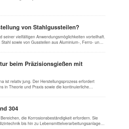
hl-Präzisionsgussteilen stammen hauptsächlich aus dem
stellung von Stahlgussteilen?
d seiner vielfältigen Anwendungsmöglichkeiten vorteilhaft.
s Stahl sowie von Gussteilen aus Aluminium-, Ferro- und
ät, wie beispielsweise normales Gusseisen, ist Gießen das
ohe Maßgenauigkeit auf, die in der Regel die von
ie Produktionskosten für Stahlgussteile niedrig, was eine
tur beim Präzisionsgießen mit
terialverbrauch sowie die Produktionskosten sind im
hlguss hat einen hohen Schmelzpunkt…
a ist relativ jung. Der Herstellungsprozess erfordert
s in Theorie und Praxis sowie die kontinuierliche
ren mit Kieselsol bereichert die praktische Erfahrung,
iv hochwertigeren Produkten. Beim Füllvorgang muss das
che niedermolekulare Gase und Schaumasche entstehen.
und 304
ereichen, die Korrosionsbeständigkeit erfordern. Sie
zintechnik bis hin zu Lebensmittelverarbeitungsanlagen.
ygieneanforderungen. Zum einen reagieren sie nicht mit