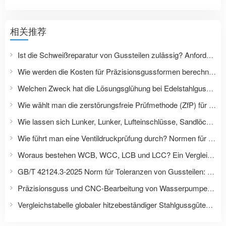
相关推荐
Ist die Schweißreparatur von Gussteilen zulässig? Anforderungen an Reparatur, Wärmebehandlung und Prüfung von Druckgussteilen.
Wie werden die Kosten für Präzisionsgussformen berechnet? Dazu gehören Formenbau, Prototypenbau, Lebensdauer der Form und Kosten der Serienproduktion.
Welchen Zweck hat die Lösungsglühung bei Edelstahlgussteilen? Worin unterscheiden sich die Wärmebehandlungen der Edelstahlsorten 304, 316L und 2205?
Wie wählt man die zerstörungsfreie Prüfmethode (ZfP) für Gussteile aus? PT, MT, UT, RT: Anwendungsbereich und Abnahmekriterien.
Wie lassen sich Lunker, Lunker, Lufteinschlüsse, Sandlöcher und Risse in Gussteilen unterscheiden?
Wie führt man eine Ventildruckprüfung durch? Normen für den Wasserdruck im Gehäuse, luftdichte Dichtungen und Leckagen.
Woraus bestehen WCB, WCC, LCB und LCC? Ein Vergleich der Gussstahl-Güteklassen nach ASTM, GB, EN und JIS.
GB/T 42124.3-2025 Norm für Toleranzen von Gussteilen: Ersetzt GB/T 6414-2017
Präzisionsguss und CNC-Bearbeitung von Wasserpumpenlaufrädern: Wie lassen sich Wellenlochgenauigkeit, Strömungskanal und dynamische Auswuchtung kontrollieren?
Vergleichstabelle globaler hitzebeständiger Stahlgussgüten: HK40, HP40, ASTM, ISO, EN, JIS, GB-Normen