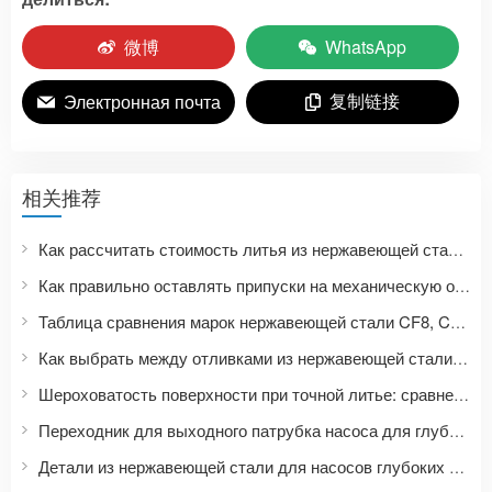
微博
WhatsApp
复制链接
Электронная почта
相关推荐
Как рассчитать стоимость литья из нержавеющей стали? Девять факторов, влияющих на цены на прецизионное литье, и список необходимых документов для запроса цен.
Как правильно оставлять припуски на механическую обработку при прецизионном литье? Руководство по проектированию размеров отливок из нержавеющей стали от заготовки до готового изделия, изготовленного на станке с ЧПУ.
Таблица сравнения марок нержавеющей стали CF8, CF8M, CF3, CF3M: Как марки нержавеющей стали для литья соотносятся с марками 304, 316, 304L и 316L?
Как выбрать между отливками из нержавеющей стали марок 304, 304L, 316 и 316L? Сравнение свойств материалов и сценариев применения.
Шероховатость поверхности при точной литье: сравнение значений Ra, Ry, Rz при обработке на станках с ЧПУ с последующей полировкой.
Переходник для выходного патрубка насоса для глубоких скважин | Аксессуары для водяных насосов из нержавеющей стали на заказ
Детали из нержавеющей стали для насосов глубоких скважин | Точное литье и механическая обработка рабочих колес и корпусов насосов