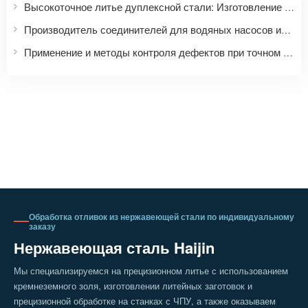
Высокоточное литье дуплексной стали: Изготовление на заказ изделий из дуплексной стали различных марок, таких как 2205 и 2507.
Производитель соединителей для водяных насосов из нержавеющей стали | Точное литье комплектующих для насосов и клапанов
Применение и методы контроля дефектов при точном литье головок водяных насосов из нержавеющей стали.
Обработка отливок из нержавеющей стали по индивидуальному
заказу
Нержавеющая сталь Haijin
Мы специализируемся на прецизионном литье с использованием
кремнеземного золя, изготовлении литейных заготовок и
прецизионной обработке на станках с ЧПУ, а также оказываем