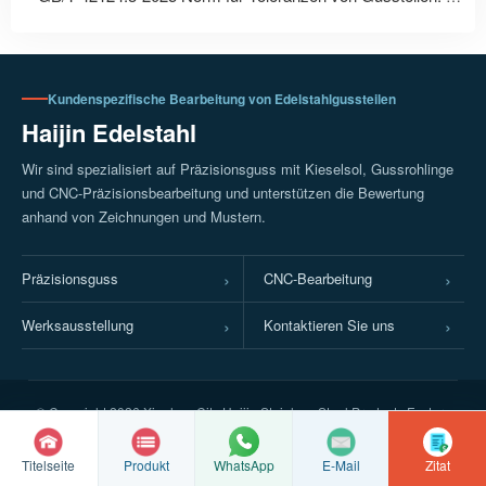
Kundenspezifische Bearbeitung von Edelstahlgussteilen
Haijin Edelstahl
Wir sind spezialisiert auf Präzisionsguss mit Kieselsol, Gussrohlinge
und CNC-Präzisionsbearbeitung und unterstützen die Bewertung
anhand von Zeichnungen und Mustern.
Präzisionsguss
CNC-Bearbeitung
Werksausstellung
Kontaktieren Sie uns
© Copyright
2026 Xinghua City Haijin Stainless Steel Products Factory
Jiangsu ICP Registrierungsnummer 2022016063
Registrierungsnummer für Netzwerksicherheit des Büros für öffentliche
Titelseite
Produkt
E-Mail
Zitat
WhatsApp
Sicherheit Suzhou: 32128102010337