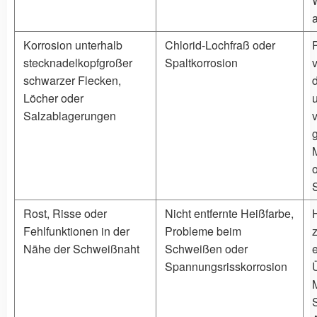
Korrosion unterhalb
Chlorid-Lochfraß oder
stecknadelkopfgroßer
Spaltkorrosion
schwarzer Flecken,
Löcher oder
Salzablagerungen
M
S
Rost, Risse oder
Nicht entfernte Heißfarbe,
H
Fehlfunktionen in der
Probleme beim
z
Nähe der Schweißnaht
Schweißen oder
Spannungsrisskorrosion
M