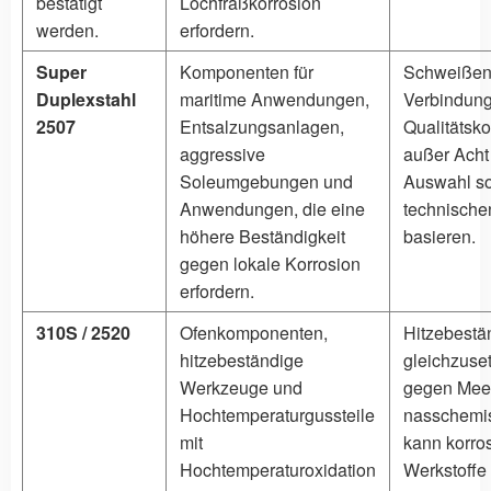
bestätigt
Lochfraßkorrosion
werden.
erfordern.
Super
Komponenten für
Schweißen
Duplexstahl
maritime Anwendungen,
Verbindung
2507
Entsalzungsanlagen,
Qualitätskon
aggressive
außer Acht
Soleumgebungen und
Auswahl so
Anwendungen, die eine
technische
höhere Beständigkeit
basieren.
gegen lokale Korrosion
erfordern.
310S / 2520
Ofenkomponenten,
Hitzebestän
hitzebeständige
gleichzuse
Werkzeuge und
gegen Meer
Hochtemperaturgussteile
nasschemis
mit
kann korro
Hochtemperaturoxidation
Werkstoffe 