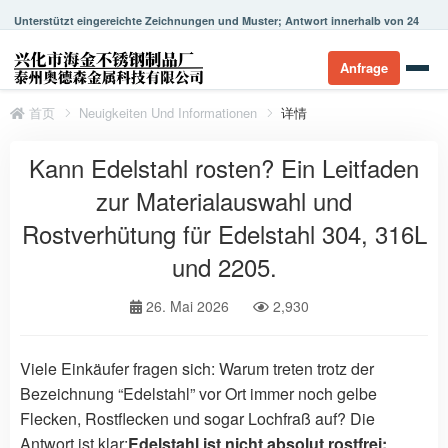
Unterstützt eingereichte Zeichnungen und Muster; Antwort innerhalb von 24
Stunden.
Anfrage
首页
Neuigkeiten Und Informationen
详情
Kann Edelstahl rosten? Ein Leitfaden
zur Materialauswahl und
Rostverhütung für Edelstahl 304, 316L
und 2205.
26. Mai 2026
2,930
Viele Einkäufer fragen sich: Warum treten trotz der
Bezeichnung “Edelstahl” vor Ort immer noch gelbe
Flecken, Rostflecken und sogar Lochfraß auf? Die
Antwort ist klar:
Edelstahl ist nicht absolut rostfrei;