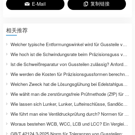
复制链接
E-Mail
相关推荐
Welcher typische Entformungswinkel wird für Gussteile verwendet? GB/T 42124.3-2025 Entformungswinkeltabelle für Feinguss
Wie hoch ist die Schwindungsrate beim Präzisionsguss von Edelstahl? Methoden zur Kompensation von Formschwindung und Maßabweichungen.
Ist die Schweißreparatur von Gussteilen zulässig? Anforderungen an Reparatur, Wärmebehandlung und Prüfung von Druckgussteilen.
Wie werden die Kosten für Präzisionsgussformen berechnet? Dazu gehören Formenbau, Prototypenbau, Lebensdauer der Form und Kosten der Serienproduktion.
Welchen Zweck hat die Lösungsglühung bei Edelstahlgussteilen? Worin unterscheiden sich die Wärmebehandlungen der Edelstahlsorten 304, 316L und 2205?
Wie wählt man die zerstörungsfreie Prüfmethode (ZfP) für Gussteile aus? PT, MT, UT, RT: Anwendungsbereich und Abnahmekriterien.
Wie lassen sich Lunker, Lunker, Lufteinschlüsse, Sandlöcher und Risse in Gussteilen unterscheiden?
Wie führt man eine Ventildruckprüfung durch? Normen für den Wasserdruck im Gehäuse, luftdichte Dichtungen und Leckagen.
Woraus bestehen WCB, WCC, LCB und LCC? Ein Vergleich der Gussstahl-Güteklassen nach ASTM, GB, EN und JIS.
GB/T 42124.3-2025 Norm für Toleranzen von Gussteilen: Ersetzt GB/T 6414-2017