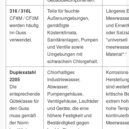
316 / 316L
Teile für feuchte
Längeres E
CF8M / CF3M
Außenumgebungen,
Meerwasser
werden häufig
gemäßigte
und Einwir
im Guss
Küstenklimata,
oder Salzsä
verwendet.
Sanitäranlagen, Pumpen
"universell
und Ventile sowie
meerwasse
Umgebungen mit
Material".“
schwachem Chlorgehalt.
Duplexstahl
Chlorhaltiges
Korrosions
2205
Industriewasser,
Herstellun
Die
Abwasser,
sind weiterh
entsprechende
Pumpengehäuse,
kritische B
Güteklasse für
Ventilgehäuse, Laufräder
extrem hoh
den Guss
und Geräte, die eine
hohe Tempe
muss gemäß
höhere Festigkeit und
kontinuierl
der Norm
Beständigkeit gegen
Meerwasser