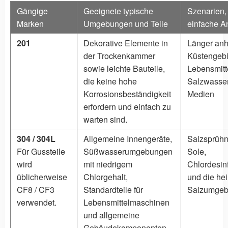
Gängige
Geeignete typische
Szenarien, 
Marken
Umgebungen und Teile
einfache 
201
Dekorative Elemente in
Länger anh
der Trockenkammer
Küstengebie
sowie leichte Bauteile,
Lebensmit
die keine hohe
Salzwasser
Korrosionsbeständigkeit
Medien
erfordern und einfach zu
warten sind.
304 / 304L
Allgemeine Innengeräte,
Salzsprühn
Für Gussteile
Süßwasserumgebungen
Sole,
wird
mit niedrigem
Chlordesin
üblicherweise
Chlorgehalt,
und die hei
CF8 / CF3
Standardteile für
Salzumgeb
verwendet.
Lebensmittelmaschinen
und allgemeine
Gebäudekomponenten.