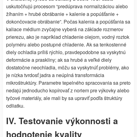
uskutočňujú procesom “predúprava normalizáciou alebo
žíhaním + hrubé obrábanie + kalenie a popúšťanie +
dokončovacie obrábanie”. Počas kalenia a popúšťania sa
kaliace médium zvyčajne vyberá na základe rozmerov
prierezu, ako je napríklad chladenie olejom, vodný roztok
polyméru alebo postupné chladenie. Ak sa tenkostenné
diely ochladia príliš rýchlo, pravdepodobne sa vyskytnú
deformácie a praskliny; ak sa hrubé a veľké diely
dostatočne neochladia, môžu sa vyskytnúť problémy, ako
je nízka tvrdosť jadra a neúplná transformácia
mikroštruktúry. Parametre tepelného spracovania sa preto
nedajú jednoducho kopírovať z noriem pre výkovky alebo
tyčové materiály, ale mali by sa upraviť podľa štruktúry
odliatku.
IV. Testovanie výkonnosti a
hodnotenie kvality