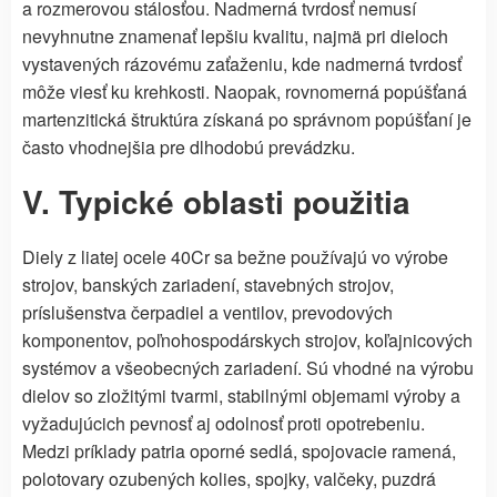
a rozmerovou stálosťou. Nadmerná tvrdosť nemusí
nevyhnutne znamenať lepšiu kvalitu, najmä pri dieloch
vystavených rázovému zaťaženiu, kde nadmerná tvrdosť
môže viesť ku krehkosti. Naopak, rovnomerná popúšťaná
martenzitická štruktúra získaná po správnom popúšťaní je
často vhodnejšia pre dlhodobú prevádzku.
V. Typické oblasti použitia
Diely z liatej ocele 40Cr sa bežne používajú vo výrobe
strojov, banských zariadení, stavebných strojov,
príslušenstva čerpadiel a ventilov, prevodových
komponentov, poľnohospodárskych strojov, koľajnicových
systémov a všeobecných zariadení. Sú vhodné na výrobu
dielov so zložitými tvarmi, stabilnými objemami výroby a
vyžadujúcich pevnosť aj odolnosť proti opotrebeniu.
Medzi príklady patria oporné sedlá, spojovacie ramená,
polotovary ozubených kolies, spojky, valčeky, puzdrá