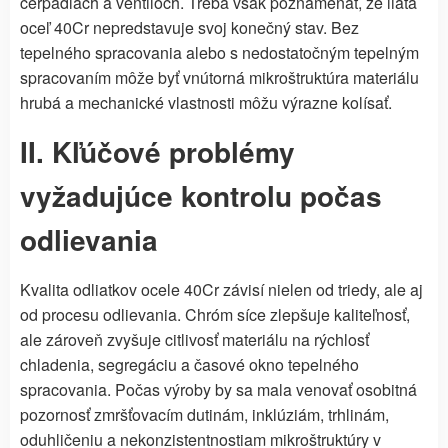
čerpadlách a ventiloch. Treba však poznamenať, že liata
oceľ 40Cr nepredstavuje svoj konečný stav. Bez
tepelného spracovania alebo s nedostatočným tepelným
spracovaním môže byť vnútorná mikroštruktúra materiálu
hrubá a mechanické vlastnosti môžu výrazne kolísať.
II. Kľúčové problémy
vyžadujúce kontrolu počas
odlievania
Kvalita odliatkov ocele 40Cr závisí nielen od triedy, ale aj
od procesu odlievania. Chróm síce zlepšuje kaliteľnosť,
ale zároveň zvyšuje citlivosť materiálu na rýchlosť
chladenia, segregáciu a časové okno tepelného
spracovania. Počas výroby by sa mala venovať osobitná
pozornosť zmršťovacím dutinám, inklúziám, trhlinám,
oduhličeniu a nekonzistentnostiam mikroštruktúry v