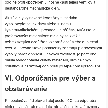
odolné proti opotrebeniu, nosné časti telies ventilov a
neštandardné mechanické diely.
Ak sú diely vystavené korozívnym médiám,
vysokoteplotnej oxidácii alebo silnému
kyslému/alkalickému prostrediu dlhší čas, 40Cr nie je
preferovaným materiálom; mala by sa zvážiť
nehrdzavejúca oceľ, žiaruvzdorná oceľ alebo duplexná
oceľ. Ak prevádzkové podmienky zahŕňajú predovšetkým
vysoký náraz a vysokú únavovú životnosť, je potrebné
ďalšie vyhodnotenie čistoty materiálu, úrovne chýb
odliatkov a nárazovej odolnosti po tepelnom spracovaní.
VI. Odporúčania pre výber a
obstarávanie
Pri obstarávaní dielov z liatej ocele 40Cr sa odporúča
nielen uviesť druh materiálu, ale aj špecifikovať rozmery