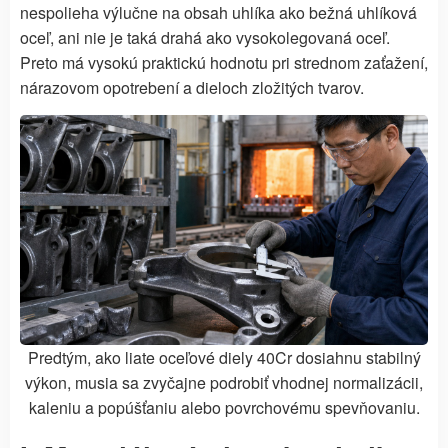
nespolieha výlučne na obsah uhlíka ako bežná uhlíková
oceľ, ani nie je taká drahá ako vysokolegovaná oceľ.
Preto má vysokú praktickú hodnotu pri strednom zaťažení,
nárazovom opotrebení a dieloch zložitých tvarov.
Predtým, ako liate oceľové diely 40Cr dosiahnu stabilný
výkon, musia sa zvyčajne podrobiť vhodnej normalizácii,
kaleniu a popúšťaniu alebo povrchovému spevňovaniu.