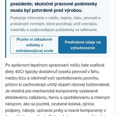
posúdenie; skutočné pracovné podmienky
musia byť potvrdené pred výrobou.
Poskytuje informácie o médiu, teplote, tlaku, pevnosti a
príslušných normách, ktoré pomáhajú určiť orientáciu
materiálu a zodpovedajúce požiadavky na odlievanie.
Pozrite si zákazkové
Predložené údaje na
odliatky z
vyhodnotenie
nehrdzavejúcej ocele
Po správnom tepelnom spracovaní môžu liate oceľové
diely 40Cr typicky dosiahnuť vysokú pevnosť v ťahu,
medzu klzu a odolnosť voči opotrebovaniu povrchu,
pričom si zachovávajú určitý stupeň rázovej húževnatosti.
Je vhodná pre mechanické komponenty vystavené
striedavému zaťaženiu, treniu a opotrebovaniu a miernym
nárazom, ako sú puzdrá, ozubené kolesá, ojnice,
podpery, náboje, upínacie prvky a nosné komponenty v