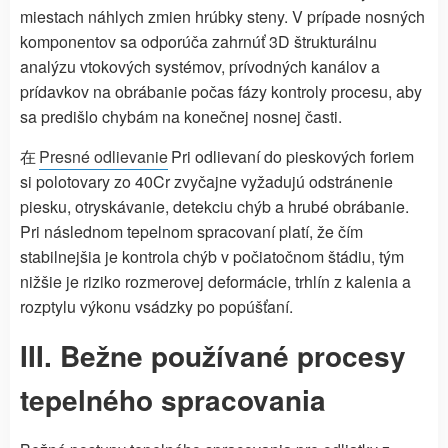
miestach náhlych zmien hrúbky steny. V prípade nosných
komponentov sa odporúča zahrnúť 3D štrukturálnu
analýzu vtokových systémov, prívodných kanálov a
prídavkov na obrábanie počas fázy kontroly procesu, aby
sa predišlo chybám na konečnej nosnej časti.
在
Presné odlievanie
Pri odlievaní do pieskových foriem
si polotovary zo 40Cr zvyčajne vyžadujú odstránenie
piesku, otryskávanie, detekciu chýb a hrubé obrábanie.
Pri následnom tepelnom spracovaní platí, že čím
stabilnejšia je kontrola chýb v počiatočnom štádiu, tým
nižšie je riziko rozmerovej deformácie, trhlín z kalenia a
rozptylu výkonu vsádzky po popúšťaní.
III. Bežne používané procesy
tepelného spracovania