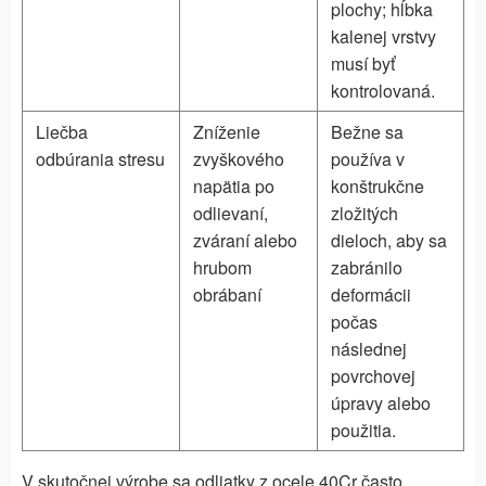
plochy; hĺbka
kalenej vrstvy
musí byť
kontrolovaná.
Liečba
Zníženie
Bežne sa
odbúrania stresu
zvyškového
používa v
napätia po
konštrukčne
odlievaní,
zložitých
zváraní alebo
dieloch, aby sa
hrubom
zabránilo
obrábaní
deformácii
počas
následnej
povrchovej
úpravy alebo
použitia.
V skutočnej výrobe sa odliatky z ocele 40Cr často