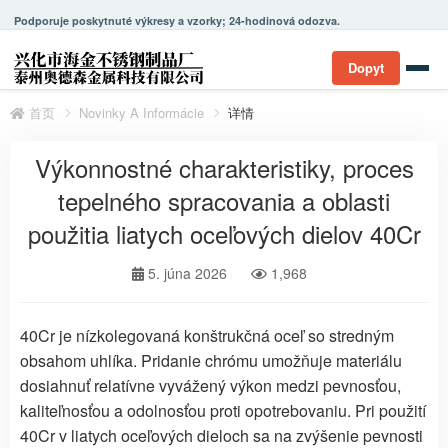
Podporuje poskytnuté výkresy a vzorky; 24-hodinová odozva.
Dopyt
首页
Novinky A Informácie
详情
Výkonnostné charakteristiky, proces
tepelného spracovania a oblasti
použitia liatych oceľových dielov 40Cr
5. júna 2026
1,968
40Cr je nízkolegovaná konštrukčná oceľ so stredným
obsahom uhlíka. Pridanie chrómu umožňuje materiálu
dosiahnuť relatívne vyvážený výkon medzi pevnosťou,
kaliteľnosťou a odolnosťou proti opotrebovaniu. Pri použití
40Cr v liatych oceľových dieloch sa na zvýšenie pevnosti