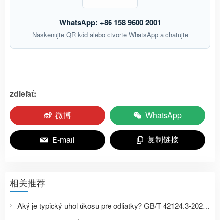
WhatsApp: +86 158 9600 2001
Naskenujte QR kód alebo otvorte WhatsApp a chatujte
zdieľať:
微博
WhatsApp
复制链接
E-mail
相关推荐
Aký je typický uhol úkosu pre odliatky? GB/T 42124.3-2025 Tabuľka uhlov úkosu pre investičné liatie