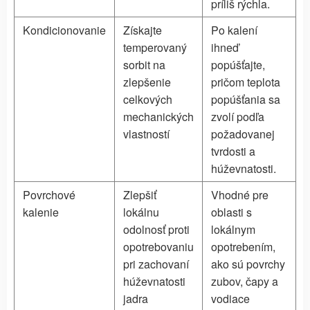
príliš rýchla.
Kondicionovanie
Získajte
Po kalení
temperovaný
ihneď
sorbit na
popúšťajte,
zlepšenie
pričom teplota
celkových
popúšťania sa
mechanických
zvolí podľa
vlastností
požadovanej
tvrdosti a
húževnatosti.
Povrchové
Zlepšiť
Vhodné pre
kalenie
lokálnu
oblasti s
odolnosť proti
lokálnym
opotrebovaniu
opotrebením,
pri zachovaní
ako sú povrchy
húževnatosti
zubov, čapy a
jadra
vodiace