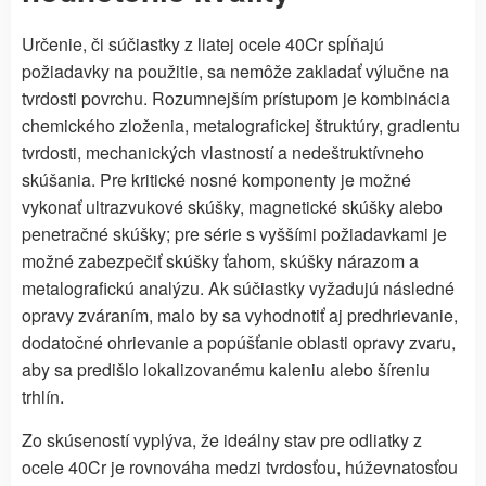
Určenie, či súčiastky z liatej ocele 40Cr spĺňajú
požiadavky na použitie, sa nemôže zakladať výlučne na
tvrdosti povrchu. Rozumnejším prístupom je kombinácia
chemického zloženia, metalografickej štruktúry, gradientu
tvrdosti, mechanických vlastností a nedeštruktívneho
skúšania. Pre kritické nosné komponenty je možné
vykonať ultrazvukové skúšky, magnetické skúšky alebo
penetračné skúšky; pre série s vyššími požiadavkami je
možné zabezpečiť skúšky ťahom, skúšky nárazom a
metalografickú analýzu. Ak súčiastky vyžadujú následné
opravy zváraním, malo by sa vyhodnotiť aj predhrievanie,
dodatočné ohrievanie a popúšťanie oblasti opravy zvaru,
aby sa predišlo lokalizovanému kaleniu alebo šíreniu
trhlín.
Zo skúseností vyplýva, že ideálny stav pre odliatky z
ocele 40Cr je rovnováha medzi tvrdosťou, húževnatosťou