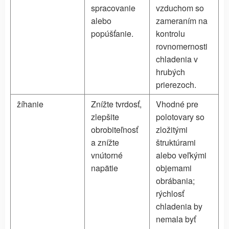
spracovanie
vzduchom so
alebo
zameraním na
popúšťanie.
kontrolu
rovnomernosti
chladenia v
hrubých
prierezoch.
žíhanie
Znížte tvrdosť,
Vhodné pre
zlepšite
polotovary so
obrobiteľnosť
zložitými
a znížte
štruktúrami
vnútorné
alebo veľkými
napätie
objemami
obrábania;
rýchlosť
chladenia by
nemala byť