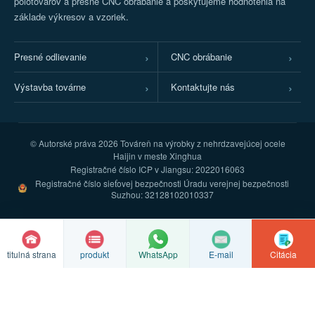
polotovarov a presné CNC obrábanie a poskytujeme hodnotenia na
základe výkresov a vzoriek.
Presné odlievanie
CNC obrábanie
Výstavba továrne
Kontaktujte nás
© Autorské práva
2026 Továreň na výrobky z nehrdzavejúcej ocele
Haijin v meste Xinghua
Registračné číslo ICP v Jiangsu: 2022016063
Registračné číslo sieťovej bezpečnosti Úradu verejnej bezpečnosti
Suzhou: 32128102010337
titulná strana
produkt
E-mail
Citácia
WhatsApp