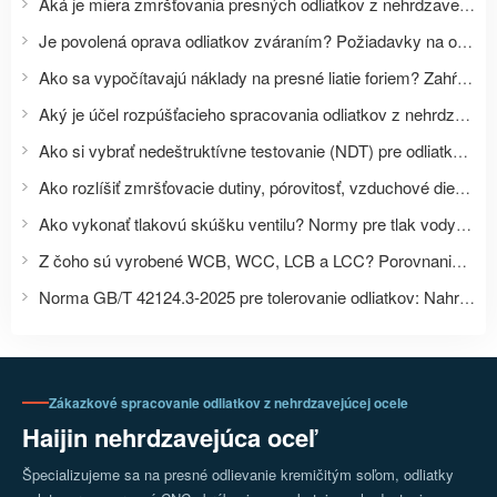
Aká je miera zmršťovania presných odliatkov z nehrdzavejúcej ocele? Metódy zmršťovania formy a rozmerovej kompenzácie.
Je povolená oprava odliatkov zváraním? Požiadavky na opravu, tepelné spracovanie a kontrolu tlakových odliatkov.
Ako sa vypočítavajú náklady na presné liatie foriem? Zahŕňajú výrobu foriem, prototypovanie, životnosť formy a náklady na sériovú výrobu.
Aký je účel rozpúšťacieho spracovania odliatkov z nehrdzavejúcej ocele? Aké sú rozdiely v tepelnom spracovaní medzi nehrdzavejúcou oceľou 304, 316L a 2205?
Ako si vybrať nedeštruktívne testovanie (NDT) pre odliatky? PT, MT, UT, RT: príslušný rozsah a požiadavky na prijatie.
Ako rozlíšiť zmršťovacie dutiny, pórovitosť, vzduchové diery, pieskové diery a trhliny v odliatkoch?
Ako vykonať tlakovú skúšku ventilu? Normy pre tlak vody v plášti, vzduchotesnosť a tesnosť.
Z čoho sú vyrobené WCB, WCC, LCB a LCC? Porovnanie noriem ASTM, GB, EN a JIS pre liatu oceľ.
Norma GB/T 42124.3-2025 pre tolerovanie odliatkov: Nahrádza GB/T 6414-2017
Zákazkové spracovanie odliatkov z nehrdzavejúcej ocele
Haijin nehrdzavejúca oceľ
Špecializujeme sa na presné odlievanie kremičitým soľom, odliatky