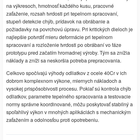
na výkresoch, hmotnosť každého kusu, pracovné
zaťaženie, rozsah tvrdosti pri tepelnom spracovaní,
stupeň detekcie chýb, prídavok na obrábanie a
požiadavky na povrchovú úpravu. Pri kritických dieloch je
najlepšie potvrdiť mieru deformácie pri tepelnom
spracovaní a rozloženie tvrdosti po obrábaní vo fáze
prototypu pred začatím hromadnej výroby. Tým sa znížia
náklady a zníži sa neskoršia potreba prepracovania.
Celkovo spočívajú výhody odliatkov z ocele 40Cr v ich
dobrom komplexnom výkone, miernych nákladoch a
vysokej prispôsobivosti procesu. Pokiaľ sú kontrola chýb
odliatkov, parametre tepelného spracovania a testovacie
normy správne koordinované, môžu poskytovať stabilný a
spoľahlivý výkon v mnohých aplikáciách s mechanickým
zaťažením a odolnosťou proti opotrebeniu.