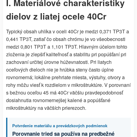
I. Materiálové charakteristiky
dielov z liatej ocele 40Cr
Typický obsah uhlíka v oceli 40Cr je medzi 0,371 TP3T a
0,441 TP3T, zatiaľ čo obsah chrómu je vo všeobecnosti
medzi 0,801 TP3T a 1,101 TP3T. Hlavným účelom tohto
zloženia je zlepšiť kaliteľnosť a stabilitu pri popúšťaní pri
zachovaní určitej úrovne húževnatosti. Pri liatych
oceľových dieloch nie je hrúbka steny často úplne
rovnomerná; lokálne prehriate miesta, výstuhy, otvory a
rohy môžu viesť k rozdielom v mikroštruktúre. V porovnaní
s bežnou oceľou 45 má 40Cr väčšiu pravdepodobnosť
dosiahnutia rovnomernejšej kalené a popúšťané
mikroštruktúry na väčších prierezoch.
Potvrdenie materiálu a prevádzkových podmienok
Porovnanie tried sa používa na predbežné