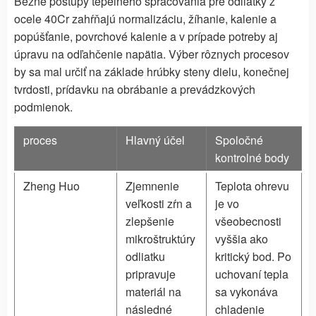
Bežné postupy tepelného spracovania pre odliatky z
ocele 40Cr zahŕňajú normalizáciu, žíhanie, kalenie a
popúšťanie, povrchové kalenie a v prípade potreby aj
úpravu na odľahčenie napätia. Výber rôznych procesov
by sa mal určiť na základe hrúbky steny dielu, konečnej
tvrdosti, prídavku na obrábanie a prevádzkových
podmienok.
proces
Hlavný účel
Spoločné
kontrolné body
Zheng Huo
Zjemnenie
Teplota ohrevu
veľkosti zŕn a
je vo
zlepšenie
všeobecnosti
mikroštruktúry
vyššia ako
odliatku
kritický bod. Po
pripravuje
uchovaní tepla
materiál na
sa vykonáva
následné
chladenie