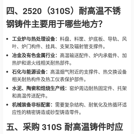
四、2520（310S）耐高温不锈
钢铸件主要用于哪些地方？
工业炉与热处理设备：
料盘、料筐、炉底板、导轨、风
叶、炉门构件、挂具、支架及辐射管支撑件。
冶金及有色金属行业：
高温输送配件、炉内承载件、加
热炉和退火线相关耐热部件。
石化与能源设备：
高温烟气附近的支撑件、热交换设备
相关耐热构件及热工仪表保护部件。
水泥、陶瓷和焙烧生产线：
窑炉周边耐热固定件、托架
和高温传送配件。
机械装备非标配套：
需要复杂结构、耐氧化及热循环适
应性的
精密铸造
或砂型铸造零件。
五、采购 310S 耐高温铸件时应