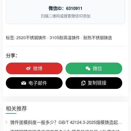
微信ID：6310911
扫描二维码或搜索微信ID添加
标签:
2520不锈钢铸件
·
310S耐高温铸件
·
耐热不锈钢铸造
分享：
微博
微信
复制链接
电子邮件
相关推荐
铸件拔模斜度一般多少？GB/T 42124.3-2025熔模铸造起模斜度表