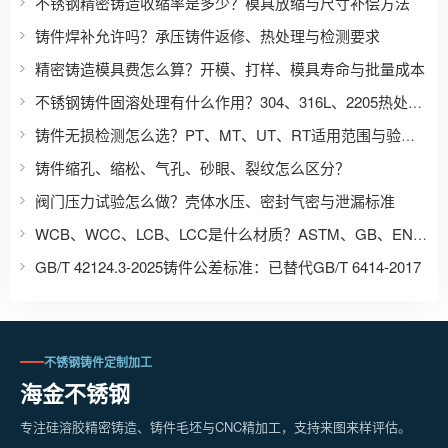
不锈钢精密铸造收缩率是多少？模具放缩与尺寸补偿方法
铸件焊补允许吗？承压铸件返修、热处理与检测要求
精密铸造模具费怎么算？开模、打样、模具寿命与批量成本
不锈钢铸件固溶处理有什么作用？304、316L、2205热处理区别
铸件无损检测怎么选？PT、MT、UT、RT适用范围与验收要求
铸件缩孔、缩松、气孔、砂眼、裂纹怎么区分？
阀门压力试验怎么做？壳体水压、密封气密与泄漏标准
WCB、WCC、LCB、LCC是什么材质？ASTM、GB、EN、JIS铸钢牌号对照
GB/T 42124.3-2025铸件公差标准：已替代GB/T 6414-2017
不锈钢铸件定制加工
海金不锈钢
专注硅溶胶精密铸造、铸件毛坯与CNC精加工，支持来图来样评估。