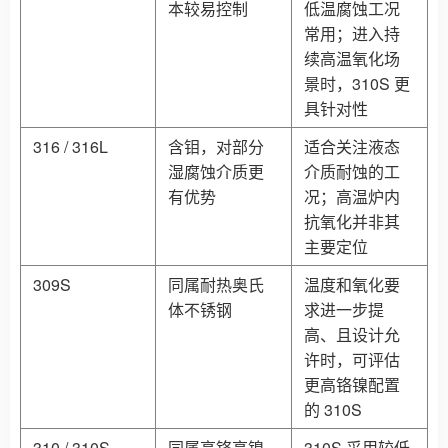
本较易控制
低温腐蚀工况
常用；进入持
续高温氧化场
景时，310S 更
具针对性
316 / 316L
含钼，对部分
适合关注液态
湿腐蚀介质更
介质耐蚀的工
有优势
况；高温炉内
抗氧化并非其
主要定位
309S
同属耐热奥氏
温度和氧化要
体不锈钢
求进一步提
高、且设计允
许时，可评估
更高铬镍配置
的 310S
310 / 310S
同属高铬高镍
310S 采用较低