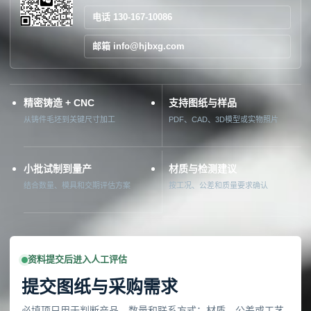
电话 130-167-10086
邮箱 info@hjbxg.com
精密铸造 + CNC
支持图纸与样品
从铸件毛坯到关键尺寸加工
PDF、CAD、3D模型或实物照片
小批试制到量产
材质与检测建议
结合数量、模具和交期评估方案
按工况、公差和质量要求确认
资料提交后进入人工评估
提交图纸与采购需求
必填项只用于判断产品、数量和联系方式；材质、公差或工艺