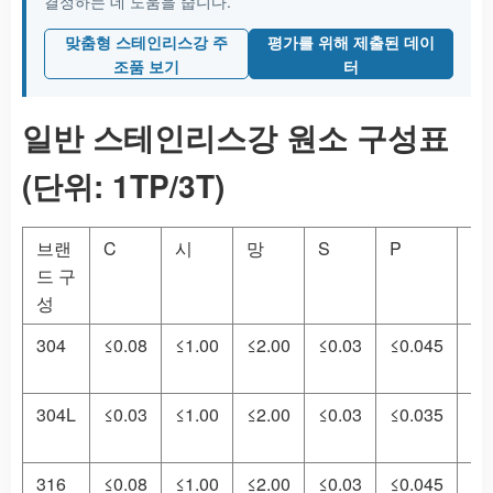
결정하는 데 도움을 줍니다.
맞춤형 스테인리스강 주
평가를 위해 제출된 데이
조품 보기
터
일반 스테인리스강 원소 구성표
(단위: 1TP/3T)
브랜
C
시
망
S
P
크
드 구
성
304
≤0.08
≤1.00
≤2.00
≤0.03
≤0.045
18
20
304L
≤0.03
≤1.00
≤2.00
≤0.03
≤0.035
18
20
316
≤0.08
≤1.00
≤2.00
≤0.03
≤0.045
16