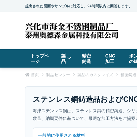
提出された図面やサンプルに対応し、24時間以内に回答します。
トップペ
製
精密
CNC
ポ
ージ
品
鋳造
加工
の
首页
製品センター
製品のカスタマイズ
精密鋳造
ステンレス鋼鋳造品およびCN
海津ステンレス鋼は、ステンレス鋼の精密鋳造、シリ
数量、納期要件に基づいて、最適な加工方法をご提案
一般的に使用される材料