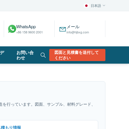
日本語
WhatsApp
メール
+86 158 9600 2001
info@hjbxg.com
デ
お問い合
図面と見積書を送付して
わせ
ください
造を行っています。図面、サンプル、材料グレード、
見積もり情報