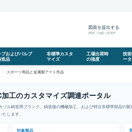
図面を提出する
PDF / CAD / STEP
ンプおよびバルブ
非標準カスタ
工場出荷時
技術
鋳造品
マイズ
の強度
ータ
スポーツ用品と金属製アート作品
C加工のカスタマイズ調達ポータル
カゾル鋳造用ブランク、鋳造後の機械加工、および特注非標準部品の製
いたします。
対象製品