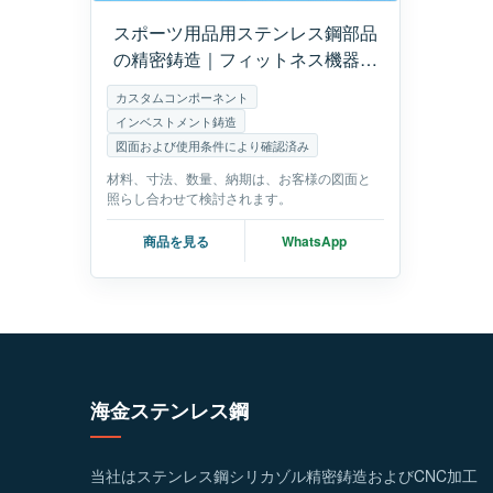
スポーツ用品用ステンレス鋼部品
の精密鋳造｜フィットネス機器の
カスタマイズ部品
カスタムコンポーネント
インベストメント鋳造
図面および使用条件により確認済み
材料、寸法、数量、納期は、お客様の図面と
照らし合わせて検討されます。
商品を見る
WhatsApp
海金ステンレス鋼
当社はステンレス鋼シリカゾル精密鋳造およびCNC加工