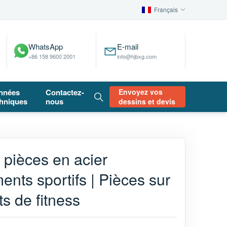
Français
WhatsApp
E-mail
+86 158 9600 2001
info@hjbxg.com
nnées
Contactez-
Envoyez vos
hniques
nous
dessins et devis
 pièces en acier
nts sportifs | Pièces sur
s de fitness