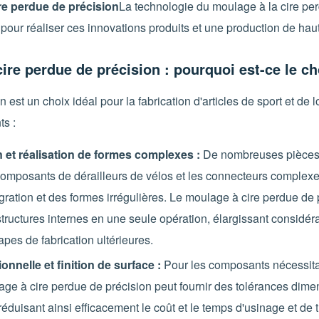
re perdue de précision
La technologie du moulage à la cire pe
pour réaliser ces innovations produits et une production de haut
ire perdue de précision : pourquoi est-ce le ch
 est un choix idéal pour la fabrication d'articles de sport et de 
ts :
 et réalisation de formes complexes :
De nombreuses pièces 
 composants de dérailleurs de vélos et les connecteurs complexes
égration et des formes irrégulières. Le moulage à cire perdue de
ructures internes en une seule opération, élargissant considéra
apes de fabrication ultérieures.
nnelle et finition de surface :
Pour les composants nécessita
ge à cire perdue de précision peut fournir des tolérances dime
réduisant ainsi efficacement le coût et le temps d'usinage et de t