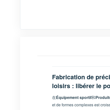
Fabrication de préci
loisirs : libérer le 
在
Équipement sportif
和
Produits
et de formes complexes est crois