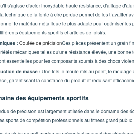
'il s'agisse d'acier inoxydable haute résistance, d'alliage d'al
, la technique de la fonte à cire perdue permet de les travailler 
tionner le matériau métallique le plus adapté pour optimiser les
fférents équipements sportifs et articles de loisirs.
niques :
Coulée de précision
Ces pièces présentent un grain fin
priétés mécaniques telles qu'une résistance élevée, une bonne t
sont essentielles pour les composants soumis à des chocs violent
duction de masse :
Une fois le moule mis au point, le moulage 
ce, garantissant la constance du produit et réduisant efficaceme
maine des équipements sportifs
erdue de précision est largement utilisée dans le domaine des é
s sports de compétition professionnels au fitness grand public 
es de clubs de golf modernes présentent souvent des structures 