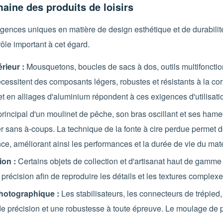
aine des produits de loisirs
igences uniques en matière de design esthétique et de durabilité
ôle important à cet égard.
rieur :
Mousquetons, boucles de sacs à dos, outils multifoncti
cessitent des composants légers, robustes et résistants à la c
et en alliages d'aluminium répondent à ces exigences d'utilisatio
rincipal d'un moulinet de pêche, son bras oscillant et ses hameço
ner sans à-coups. La technique de la fonte à cire perdue permet 
nce, améliorant ainsi les performances et la durée de vie du mat
ion :
Certains objets de collection et d'artisanat haut de gamme
précision afin de reproduire les détails et les textures complexe
hotographique :
Les stabilisateurs, les connecteurs de trépied, 
précision et une robustesse à toute épreuve. Le moulage de préci