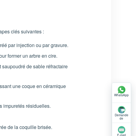
apes clés suivantes :
réé par injection ou par gravure.
ur former un arbre en cire.
t saupoudré de sable réfractaire
laissant une coque en céramique
WhatsApp
s impuretés résiduelles.
Demande
de
renseignem
ents par
rée de la coquille brisée.
téléphone
E-mail