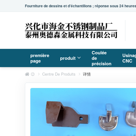
Fourniture de dessins et d'échantillons ; réponse sous 24 heures
Coulée
première
Usina
produit
de
page
CNC
précision
😉
Centre De Produits
详情