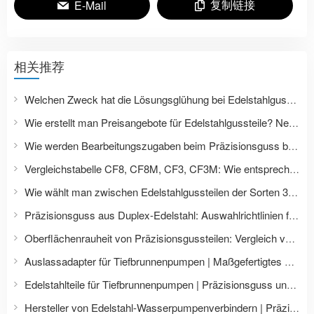
复制链接
E-Mail
相关推荐
Welchen Zweck hat die Lösungsglühung bei Edelstahlgussteilen? Worin unterscheiden sich die Wärmebehandlungen der Edelstahlsorten 304, 316L und 2205?
Wie erstellt man Preisangebote für Edelstahlgussteile? Neun Faktoren, die die Preise für Präzisionsguss beeinflussen, und eine Liste der erforderlichen Dokumente für Preisanfragen.
Wie werden Bearbeitungszugaben beim Präzisionsguss berücksichtigt? Ein Leitfaden zur Maßauslegung von Edelstahlgussteilen vom Rohling bis zum CNC-gefertigten Endprodukt.
Vergleichstabelle CF8, CF8M, CF3, CF3M: Wie entsprechen die Edelstahlgussgüten den Bezeichnungen 304, 316, 304L und 316L?
Wie wählt man zwischen Edelstahlgussteilen der Sorten 304, 304L, 316 und 316L? Vergleich der Materialeigenschaften und Anwendungsszenarien.
Präzisionsguss aus Duplex-Edelstahl: Auswahlrichtlinien für Gussteile der Güteklassen 2205, 2507 und verschiedener anderer Güteklassen
Oberflächenrauheit von Präzisionsgussteilen: Vergleich von Ra, Ry, Rz bei CNC-Bearbeitung mit Polierbehandlung
Auslassadapter für Tiefbrunnenpumpen | Maßgefertigtes Edelstahl-Wasserpumpenzubehör
Edelstahlteile für Tiefbrunnenpumpen | Präzisionsguss und -bearbeitung von Laufrädern und Pumpengehäusen
Hersteller von Edelstahl-Wasserpumpenverbindern | Präzisionsguss von Pumpen- und Ventilzubehör