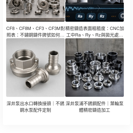
CF8、CF8M、CF3、CF3M對
精密鑄造表面粗糙度：CNC加
照表：不鏽鋼鑄件牌號如何對
工中Ra、Ry、Rz與拋光處理
應304、316、304L、316L？
對比
深井泵出水口轉換接頭｜不銹
深井泵浦不銹鋼配件｜葉輪泵
鋼水泵配件定制
體精密鑄造加工