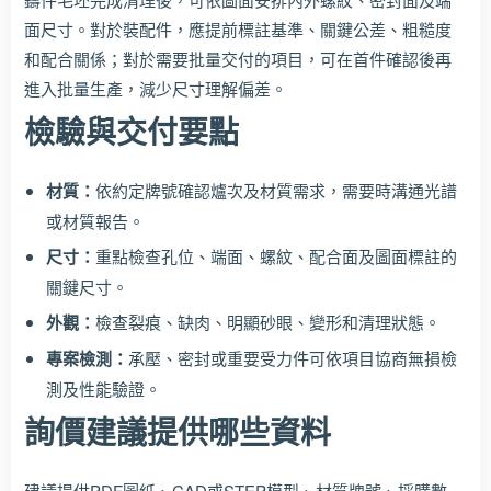
面尺寸。對於裝配件，應提前標註基準、關鍵公差、粗糙度
和配合關係；對於需要批量交付的項目，可在首件確認後再
進入批量生產，減少尺寸理解偏差。
檢驗與交付要點
材質：
依約定牌號確認爐次及材質需求，需要時溝通光譜
或材質報告。
尺寸：
重點檢查孔位、端面、螺紋、配合面及圖面標註的
關鍵尺寸。
外觀：
檢查裂痕、缺肉、明顯砂眼、變形和清理狀態。
專案檢測：
承壓、密封或重要受力件可依項目協商無損檢
測及性能驗證。
詢價建議提供哪些資料
建議提供PDF圖紙、CAD或STEP模型、材質牌號、採購數