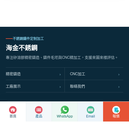
不銹鋼鑄件定制加工
海金不銹鋼
專注矽溶膠精密鑄造、鑄件毛坯與CNC精加工，支援來圖來樣評估。
精密鑄造
CNC加工
工廠展示
聯絡我們
© Copyright
2026 興化市海金不銹鋼製品廠
蘇ICP備2022016063號
首頁
產品
Email
報價
WhatsApp
蘇公網安備32128102010337號