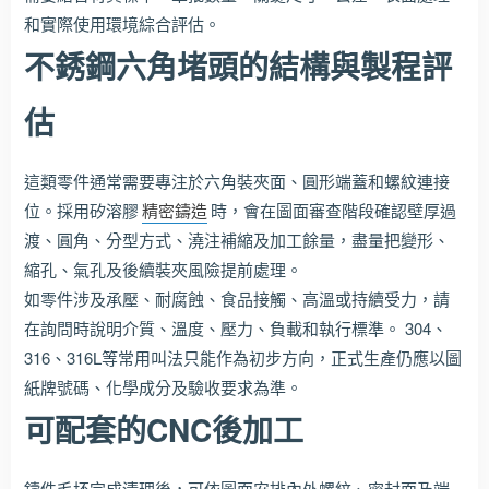
和實際使用環境綜合評估。
不銹鋼六角堵頭的結構與製程評
估
這類零件通常需要專注於六角裝夾面、圓形端蓋和螺紋連接
位。採用矽溶膠
精密鑄造
時，會在圖面審查階段確認壁厚過
渡、圓角、分型方式、澆注補縮及加工餘量，盡量把變形、
縮孔、氣孔及後續裝夾風險提前處理。
如零件涉及承壓、耐腐蝕、食品接觸、高溫或持續受力，請
在詢問時說明介質、溫度、壓力、負載和執行標準。 304、
316、316L等常用叫法只能作為初步方向，正式生產仍應以圖
紙牌號碼、化學成分及驗收要求為準。
可配套的CNC後加工
鑄件毛坯完成清理後，可依圖面安排內外螺紋、密封面及端