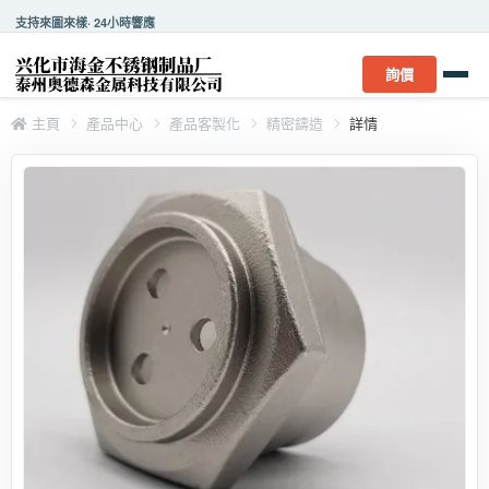
支持來圖來樣· 24小時響應
詢價
主頁
產品中心
產品客製化
精密鑄造
詳情