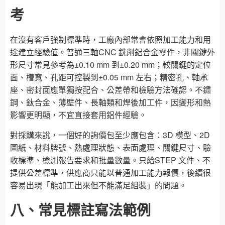
考
在沒有客戶強制標準時，工廠內部常會依照加工能力和用
途建立經驗值。普通三軸CNC 銑削鋁合金零件，非關鍵外
形尺寸常見參考為±0.10 mm 到±0.20 mm；較關鍵的定位
面、槽寬、孔距可控製到±0.05 mm 左右；精密孔、軸承
座、密封面應單獨按配合、公差帶和檢驗方法確認。不鏽
鋼、鈦合金、薄壁件、長軸類和焊後加工件，因變形和熱
影響更明顯，不宜直接套用鋁件經驗。
對採購來說，一個好的詢價包至少應包含：3D 模型、2D
圖紙、材料牌號、熱處理狀態、表面處理、關鍵尺寸、驗
收標準、檢測報告要求和批量數量。只給STEP 文件、不
提供公差標準，供應商只能以普通加工能力報價，後續很
容易出現「能加工出來但不能滿足組裝」的問題。
八、常見標註寫法範例