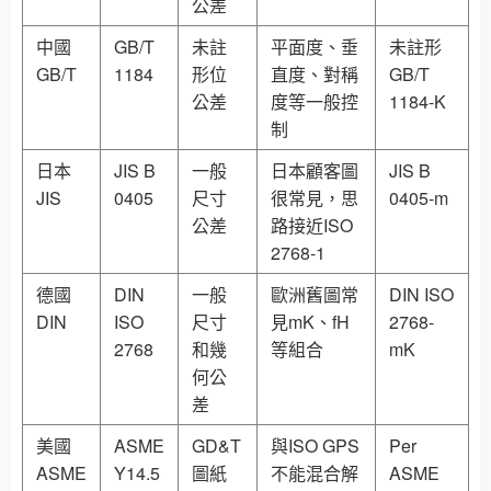
公差
中國
GB/T
未註
平面度、垂
未註形
GB/T
1184
形位
直度、對稱
GB/T
公差
度等一般控
1184-K
制
日本
JIS B
一般
日本顧客圖
JIS B
JIS
0405
尺寸
很常見，思
0405-m
公差
路接近ISO
2768-1
德國
DIN
一般
歐洲舊圖常
DIN ISO
DIN
ISO
尺寸
見mK、fH
2768-
2768
和幾
等組合
mK
何公
差
美國
ASME
GD&T
與ISO GPS
Per
ASME
Y14.5
圖紙
不能混合解
ASME