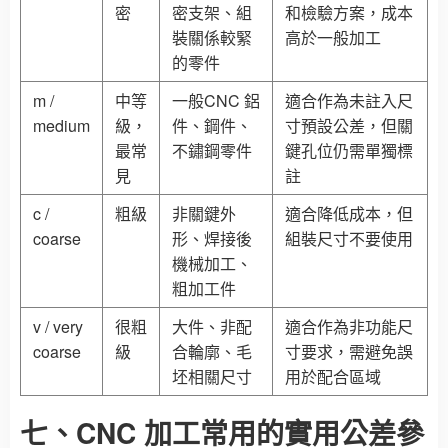
密
密支架、組
和檢驗方案，成本
裝關係較緊
高於一般加工
的零件
m /
中等
一般CNC 鋁
適合作為未註入尺
medium
級，
件、鋼件、
寸預設公差，但關
最常
不鏽鋼零件
鍵孔位仍需單獨標
見
註
c /
粗級
非關鍵外
適合降低成本，但
coarse
形、焊接後
組裝尺寸不要使用
機械加工、
粗加工件
v / very
很粗
大件、非配
適合作為非功能尺
coarse
級
合輪廓、毛
寸要求，需避免誤
坯相關尺寸
用於配合區域
七、CNC 加工常用的實用公差參