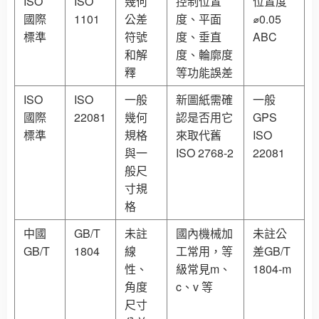
ISO
ISO
幾何
控制位置
位置度
國際
1101
公差
度、平面
⌀0.05
標準
符號
度、垂直
ABC
和解
度、輪廓度
釋
等功能誤差
ISO
ISO
一般
新圖紙需確
一般
國際
22081
幾何
認是否用它
GPS
標準
規格
來取代舊
ISO
與一
ISO 2768-2
22081
般尺
寸規
格
中國
GB/T
未註
國內機械加
未註公
GB/T
1804
線
工常用，等
差GB/T
性、
級常見m、
1804-m
角度
c、v 等
尺寸