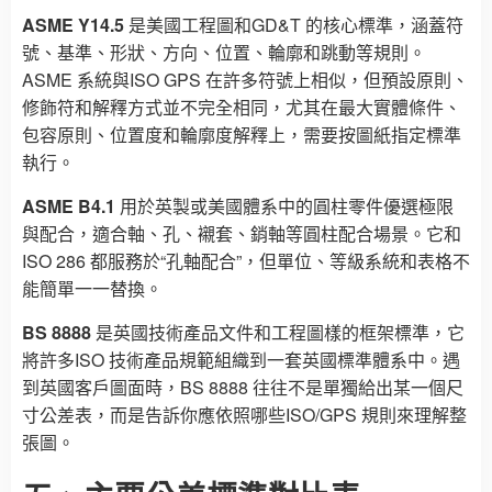
ASME Y14.5
是美國工程圖和GD&T 的核心標準，涵蓋符
號、基準、形狀、方向、位置、輪廓和跳動等規則。
ASME 系統與ISO GPS 在許多符號上相似，但預設原則、
修飾符和解釋方式並不完全相同，尤其在最大實體條件、
包容原則、位置度和輪廓度解釋上，需要按圖紙指定標準
執行。
ASME B4.1
用於英製或美國體系中的圓柱零件優選極限
與配合，適合軸、孔、襯套、銷軸等圓柱配合場景。它和
ISO 286 都服務於“孔軸配合”，但單位、等級系統和表格不
能簡單一一替換。
BS 8888
是英國技術產品文件和工程圖樣的框架標準，它
將許多ISO 技術產品規範組織到一套英國標準體系中。遇
到英國客戶圖面時，BS 8888 往往不是單獨給出某一個尺
寸公差表，而是告訴你應依照哪些ISO/GPS 規則來理解整
張圖。