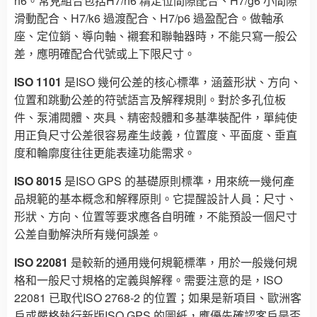
h6。常見組合包括H7/h6 精定位間隙配合、H7/g6 小間隙
滑動配合、H7/k6 過渡配合、H7/p6 過盈配合。做軸承
座、定位銷、導向軸、襯套和聯軸器時，不能只寫一般公
差，應明確配合代號或上下限尺寸。
ISO 1101
是ISO 幾何公差的核心標準，涵蓋形狀、方向、
位置和跳動公差的符號語言及解釋規則。對於多孔位板
件、泵浦閥體、夾具、精密殼體和多基準裝配件，單純使
用正負尺寸公差很容易產生歧義，位置度、平面度、垂直
度和輪廓度往往更能表達功能需求。
ISO 8015
是ISO GPS 的基礎原則標準，用來統一幾何產
品規範的基本概念和解釋原則。它提醒設計人員：尺寸、
形狀、方向、位置等要求應各自明確，不能預設一個尺寸
公差自動解決所有幾何誤差。
ISO 22081
是較新的通用幾何規範標準，用於一般幾何規
格和一般尺寸規格的定義與解釋。需要注意的是，ISO
22081 已取代ISO 2768-2 的位置；如果是新項目、歐洲客
戶或嚴格執行新版ISO GPS 的圖紙，應優先確認客戶是否