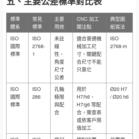
五、主要公差標準對比表
標準
常見
主要
CNC 加工
典型圖
體系
標準
用途
關注點
紙寫法
ISO
ISO
未註
適合普通機
ISO
國際
2768-
線
械加工尺
2768-m
標準
1
性、
寸，關鍵配
角度
合尺寸不能
尺寸
只靠它
公差
ISO
ISO
孔軸
用於
Ø20 H7
國際
286
極限
H7/h6、
/ Ø20 h6
標準
與配
H7/g6 等配
合
合，需查表
或依客戶限
值加工