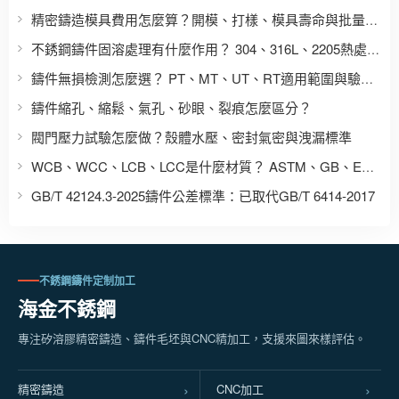
精密鑄造模具費用怎麼算？開模、打樣、模具壽命與批量成本
不銹鋼鑄件固溶處理有什麼作用？ 304、316L、2205熱處理區別
鑄件無損檢測怎麼選？ PT、MT、UT、RT適用範圍與驗收要求
鑄件縮孔、縮鬆、氣孔、砂眼、裂痕怎麼區分？
閥門壓力試驗怎麼做？殼體水壓、密封氣密與洩漏標準
WCB、WCC、LCB、LCC是什麼材質？ ASTM、GB、EN、JIS鑄鋼牌號對照
GB/T 42124.3-2025鑄件公差標準：已取代GB/T 6414-2017
不銹鋼鑄件定制加工
海金不銹鋼
專注矽溶膠精密鑄造、鑄件毛坯與CNC精加工，支援來圖來樣評估。
精密鑄造
CNC加工