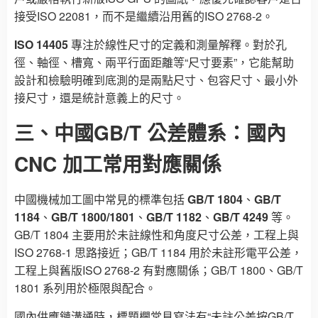
接受ISO 22081，而不是繼續沿用舊的ISO 2768-2。
ISO 14405
專注於線性尺寸的定義和測量解釋。對於孔
徑、軸徑、槽寬、兩平行面距離等“尺寸要素”，它能幫助
設計和檢驗明確到底測的是兩點尺寸、包容尺寸、最小外
接尺寸，還是統計意義上的尺寸。
三、中國GB/T 公差體系：國內
CNC 加工常用對應關係
中國機械加工圖中常見的標準包括
GB/T 1804
、
GB/T
1184
、
GB/T 1800/1801
、
GB/T 1182
、
GB/T 4249
等。
GB/T 1804 主要用於未註線性和角度尺寸公差，工程上與
ISO 2768-1 思路接近；GB/T 1184 用於未註形電平公差，
工程上與舊版ISO 2768-2 有對應關係；GB/T 1800、GB/T
1801 系列用於極限與配合。
國內供應鏈溝通時，標題欄常見寫法有“未註公差按GB/T