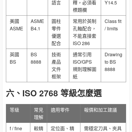
語言
釋，必須看
Y14.5
標題欄
美國
ASME
圓柱
常用於英制
Class fit
ASME
B4.1
零件
孔軸配合，
/ limits
優選
不能直接套
配合
ISO 286
英國
BS
技術
通常引用
Drawing
BS
8888
產品
ISO/GPS
to BS
文件
規則理解圖
8888
框架
紙
六、ISO 2768 等級怎麼選
等級
常見
適用零件
報價和加工建議
理解
f / fine
較精
定位面、精
需穩定刀具、夾具