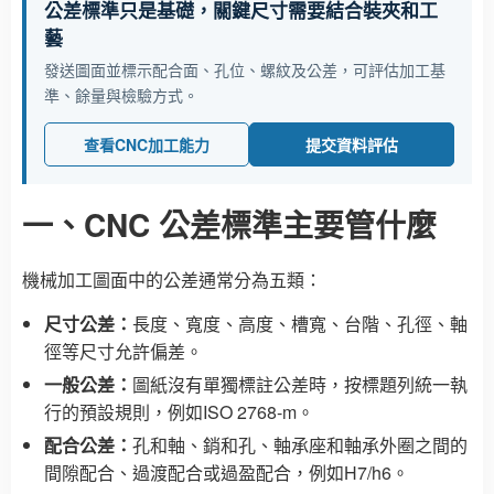
公差標準只是基礎，關鍵尺寸需要結合裝夾和工
藝
發送圖面並標示配合面、孔位、螺紋及公差，可評估加工基
準、餘量與檢驗方式。
查看CNC加工能力
提交資料評估
一、CNC 公差標準主要管什麼
機械加工圖面中的公差通常分為五類：
尺寸公差：
長度、寬度、高度、槽寬、台階、孔徑、軸
徑等尺寸允許偏差。
一般公差：
圖紙沒有單獨標註公差時，按標題列統一執
行的預設規則，例如ISO 2768-m。
配合公差：
孔和軸、銷和孔、軸承座和軸承外圈之間的
間隙配合、過渡配合或過盈配合，例如H7/h6。