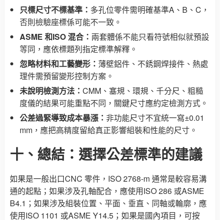
只標尺寸不標基準：
多孔位零件需明確基準A、B、C，
否則檢驗座標係可能不一致。
ASME 和ISO 混合：
兩套體係不能只看符號相似就預設
等同，應依標題列指定標準解釋。
忽略材料和工藝變形：
薄壁鋁件、不銹鋼焊接件、熱處
理件需預留變形控制方案。
未說明檢測方法：
CMM、塞規、環規、千分尺、粗糙
度儀的結果可能重點不同，關鍵尺寸應約定檢測方式。
公差過緊導致成本暴漲：
非功能尺寸不宜統一寫±0.01
mm，應把高精度留給真正影響組裝和性能的尺寸。
十、總結：選擇公差標準的建議
如果是一般出口CNC 零件，ISO 2768-m 通常是較容易溝
通的起點；如果涉及孔軸配合，應使用ISO 286 或ASME
B4.1；如果涉及組裝位置、平面、垂直、同軸或輪廓，應
使用ISO 1101 或ASME Y14.5；如果是國內項目，可按