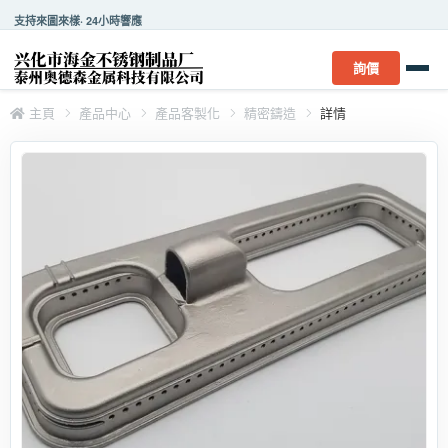
支持來圖來樣· 24小時響應
詢價
主頁
產品中心
產品客製化
精密鑄造
詳情