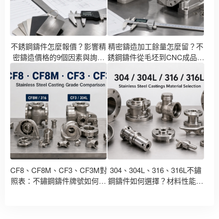
不銹鋼鑄件怎麼報價？影響精
精密鑄造加工餘量怎麼留？不
密鑄造價格的9個因素與詢價
銹鋼鑄件從毛坯到CNC成品的
資料清單
尺寸設計指南
CF8、CF8M、CF3、CF3M對
304、304L、316、316L不鏽
照表：不鏽鋼鑄件牌號如何對
鋼鑄件如何選擇？材料性能與
應304、316、304L、316L？
應用場景對比