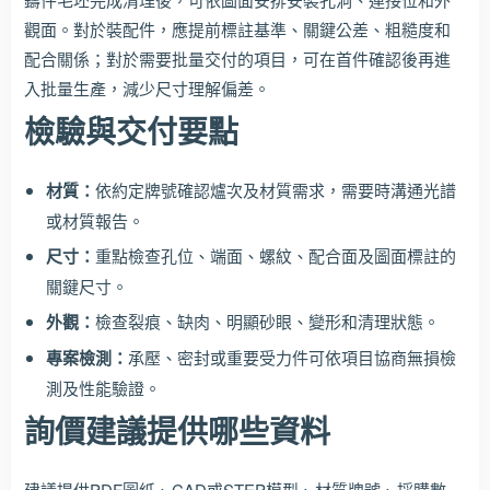
觀面。對於裝配件，應提前標註基準、關鍵公差、粗糙度和
配合關係；對於需要批量交付的項目，可在首件確認後再進
入批量生產，減少尺寸理解偏差。
檢驗與交付要點
材質：
依約定牌號確認爐次及材質需求，需要時溝通光譜
或材質報告。
尺寸：
重點檢查孔位、端面、螺紋、配合面及圖面標註的
關鍵尺寸。
外觀：
檢查裂痕、缺肉、明顯砂眼、變形和清理狀態。
專案檢測：
承壓、密封或重要受力件可依項目協商無損檢
測及性能驗證。
詢價建議提供哪些資料
建議提供PDF圖紙、CAD或STEP模型、材質牌號、採購數