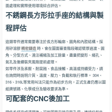
面處理和實際使用環境綜合評估。
不銹鋼長方形拉手座的結構與製
程評估
這類零件通常需要專注於長方形輪廓、圓角和內腔結構。採
用矽溶膠
精密鑄造
時，會在圖面審查階段確認壁厚過渡、圓
角、分型方式、澆注補縮及加工餘量，盡量把變形、縮孔、
氣孔及後續裝夾風險提前處理。
如零件涉及承壓、耐腐蝕、食品接觸、高溫或持續受力，請
在詢問時說明介質、溫度、壓力、負載和執行標準。 304、
316、316L等常用叫法只能作為初步方向，正式生產仍應以圖
紙牌號碼、化學成分及驗收要求為準。
可配套的CNC後加工
鑄件毛坯完成清理後，可依圖面安排安裝孔洞、連接位和外