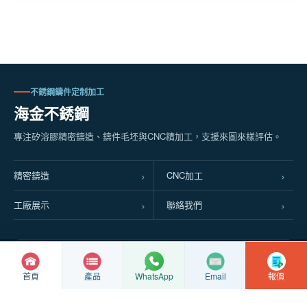
不銹鋼鑄件定制加工
海金不銹鋼
專注矽溶膠精密鑄造、鑄件毛坯與CNC精加工，支援來圖來樣評估。
精密鑄造
CNC加工
工廠展示
聯絡我們
© Copyright
2026 興化市海金不銹鋼製品廠
蘇ICP備2022016063號
首頁
產品
Email
報價
WhatsApp
蘇公網安備32128102010337號