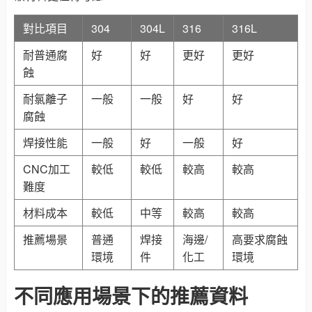
對比項目
304
304L
316
316L
耐普通腐
好
好
更好
更好
蝕
耐氯離子
一般
一般
好
好
腐蝕
焊接性能
一般
好
一般
好
CNC加工
較低
較低
較高
較高
難度
材料成本
較低
中等
較高
較高
推薦場景
普通
焊接
海邊/
高要求腐蝕
環境
件
化工
環境
不同應用場景下的推薦資料