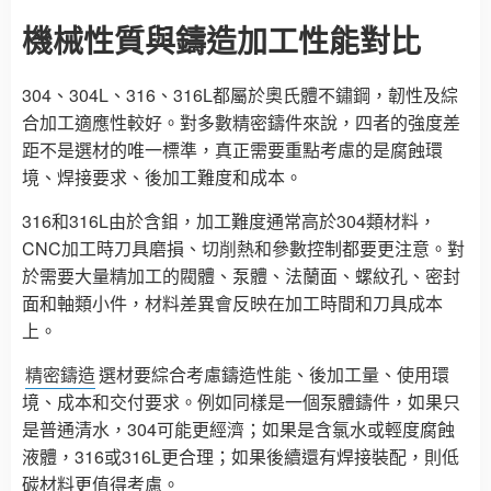
機械性質與鑄造加工性能對比
304、304L、316、316L都屬於奧氏體不鏽鋼，韌性及綜
合加工適應性較好。對多數精密鑄件來說，四者的強度差
距不是選材的唯一標準，真正需要重點考慮的是腐蝕環
境、焊接要求、後加工難度和成本。
316和316L由於含鉬，加工難度通常高於304類材料，
CNC加工時刀具磨損、切削熱和參數控制都要更注意。對
於需要大量精加工的閥體、泵體、法蘭面、螺紋孔、密封
面和軸類小件，材料差異會反映在加工時間和刀具成本
上。
精密鑄造
選材要綜合考慮鑄造性能、後加工量、使用環
境、成本和交付要求。例如同樣是一個泵體鑄件，如果只
是普通清水，304可能更經濟；如果是含氯水或輕度腐蝕
液體，316或316L更合理；如果後續還有焊接裝配，則低
碳材料更值得考慮。