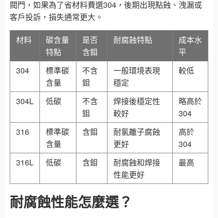
閥門，如果為了省材料費選304，後期出現點蝕、洩漏或
客戶投訴，損失通常更大。
材料
碳含量
是否
耐腐蝕特點
成本水
特點
含鉬
平
304
標準碳
不含
一般環境表現
較低
含量
鉬
穩定
304L
低碳
不含
焊接後穩定性
略高於
鉬
較好
304
316
標準碳
含鉬
耐氯離子腐蝕
高於
含量
更好
304
316L
低碳
含鉬
耐腐蝕和焊接
最高
性能更好
耐腐蝕性能怎麼選？