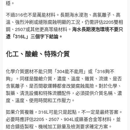
穩。
不過316也不是萬能材料。長期海水浸泡、高氯離子、高
溫、強烈沖刷或縫隙腐蝕明顯的工況，仍需評估2205雙相
鋼、2507或其他更高等級材料。
海水長期浸泡環境不要只
憑「316L」三個字下結論。
化工、酸鹼、特殊介質
化學介質選材不能只問「304能不能用」或「316夠不
夠」。同樣是酸鹼介質，濃度、溫度、雜質、流速、是否
含氯離子、是否間歇運轉都會改變腐蝕風險。對於化學、
製藥、清洗設備和特殊流體配件，必須提供介質名稱、濃
度、溫度、使用時間和工作壓力。
如果介質複雜，316L可能只是起點，不一定是最終答案。
必要時應評估2205、2507、904L或鎳基合金等材料，並
結合鑄造製程、機械加工餘量及檢測要求確定方案。