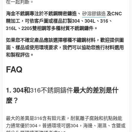
在一起判斷。
海金不銹鋼專注於不銹鋼精密鑄造、
矽溶膠鑄造
及CNC
精加工，可依客戶圖或樣品訂製304、304L、316、
316L、2205雙相鋼等多種材質不銹鋼鑄件。
如果您不確定產品應該選擇哪種不鏽鋼材料，歡迎提供圖
面、樣品或使用環境要求，我們可以協助您進行材料選用
和製程評估。
FAQ
1. 304和
316不銹鋼鑄件
最大的差別是什
麼？
最大的差異是316含有鉬元素，耐氯離子腐蝕和抗點蝕能
力通常優於304。普通環境可選304，海邊、潮濕、含鹽或