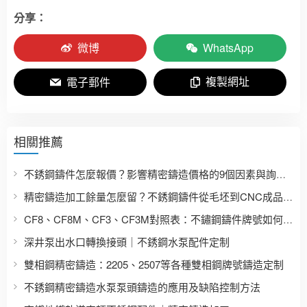
分享：
微博
WhatsApp
複製網址
電子郵件
相關推薦
不銹鋼鑄件怎麼報價？影響精密鑄造價格的9個因素與詢價資料清單
精密鑄造加工餘量怎麼留？不銹鋼鑄件從毛坯到CNC成品的尺寸設計指南
CF8、CF8M、CF3、CF3M對照表：不鏽鋼鑄件牌號如何對應304、316、304L、316L？
深井泵出水口轉換接頭｜不銹鋼水泵配件定制
雙相鋼精密鑄造：2205、2507等各種雙相鋼牌號鑄造定制
不銹鋼精密鑄造水泵泵頭鑄造的應用及缺陷控制方法