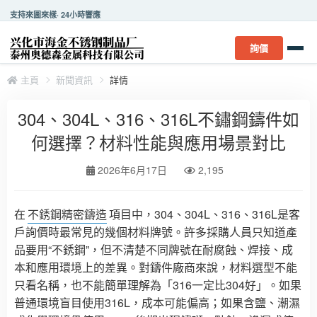
支持來圖來樣· 24小時響應
詢價
主頁
新聞資訊
詳情
304、304L、316、316L不鏽鋼鑄件如
何選擇？材料性能與應用場景對比
2026年6月17日
2,195
在
不銹鋼精密鑄造
項目中，304、304L、316、316L是客
戶詢價時最常見的幾個材料牌號。許多採購人員只知道產
品要用“不銹鋼”，但不清楚不同牌號在耐腐蝕、焊接、成
本和應用環境上的差異。對鑄件廠商來說，材料選型不能
只看名稱，也不能簡單理解為「316一定比304好」。如果
普通環境盲目使用316L，成本可能偏高；如果含鹽、潮濕