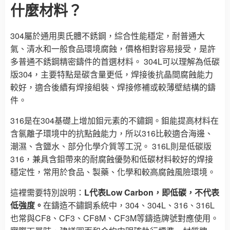
什麼材料？
304屬於通用奧氏體不銹鋼，綜合性能穩定，耐普通大
氣、清水和一般食品環境腐蝕，價格相對容易接受，是許
多普通不銹鋼精密鑄件的首選材料。 304L可以理解為低碳
版304，主要特點是碳含量更低，焊接後抗晶間腐蝕能力
較好，適合後續有焊接組裝、焊接修補或較薄壁結構的鑄
件。
316是在304基礎上增加鉬元素的不鏽鋼。鉬能提高材料在
含氯離子環境中的抗點蝕能力，所以316比較適合海邊、
潮濕、含鹽水、部分化學介質等工況。 316L則是低碳版
316，兼具含鉬帶來的耐腐蝕優勢和低碳材料較好的焊接
穩定性，常用於食品、製藥、化學和較高腐蝕風險環境。
這裡需要特別說明：
L代表Low Carbon，即低碳，不代表
低強度。
在鑄造不鏽鋼系統中，304、304L、316、316L
也常與CF8、CF3、CF8M、CF3M等鑄造牌號對應使用。