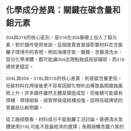
化學成分差異：關鍵在碳含量和
鉬元素
304與316的核心區別，是316在304基礎上加入了鉬元
素。對於鑄件使用來說，這個差異會直接影響材料在含氯
離子環境中的表現。例如海邊空氣、鹽霧、含鹽清洗水、
部分化學液體，都可能讓304出現點蝕或局部鏽斑，而316
通常更穩定。
304L與304、316L與316的核心差異，則是碳含量更低。
低碳材料在焊接後更不容易因碳化物析出導致晶間腐蝕風
險上升。許多鑄件雖然主體是鑄造成型，但後續可能還有
焊補、焊接組裝、接管焊接或結構加強，這時低碳牌號的
意義就比較明顯。
從工廠經驗看，材料成分不能脫離工況討論。普通清水泵
體使用316L可能不是最經濟的選擇；長期接觸含鹽介質的