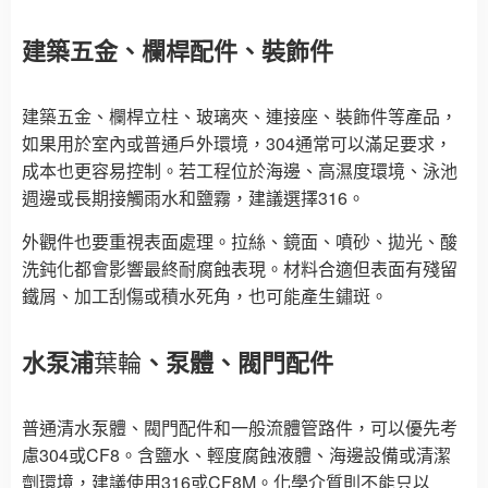
建築五金、欄桿配件、裝飾件
建築五金、欄桿立柱、玻璃夾、連接座、裝飾件等產品，
如果用於室內或普通戶外環境，304通常可以滿足要求，
成本也更容易控制。若工程位於海邊、高濕度環境、泳池
週邊或長期接觸雨水和鹽霧，建議選擇316。
外觀件也要重視表面處理。拉絲、鏡面、噴砂、拋光、酸
洗鈍化都會影響最終耐腐蝕表現。材料合適但表面有殘留
鐵屑、加工刮傷或積水死角，也可能產生鏽斑。
水泵浦
葉輪
、泵體、閥門配件
普通清水泵體、閥門配件和一般流體管路件，可以優先考
慮304或CF8。含鹽水、輕度腐蝕液體、海邊設備或清潔
劑環境，建議使用316或CF8M。化學介質則不能只以