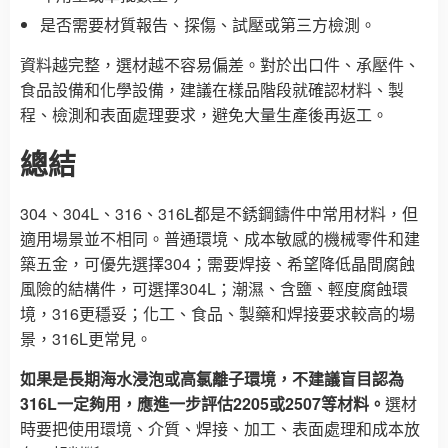
是否需要材質報告、探傷、試壓或第三方檢測。
資料越完整，選材越不容易偏差。對於出口件、承壓件、
食品設備和化學設備，建議在樣品階段就確認材料、製
程、檢測和表面處理要求，避免大量生產後再返工。
總結
304、304L、316、316L都是不銹鋼鑄件中常用材料，但
適用場景並不相同。普通環境、成本敏感的機械零件和建
築五金，可優先選擇304；需要焊接、希望降低晶間腐蝕
風險的結構件，可選擇304L；潮濕、含鹽、輕度腐蝕環
境，316更穩妥；化工、食品、製藥和焊接要求較高的場
景，316L更常見。
如果是長期海水浸泡或高氯離子環境，不建議盲目認為
316L一定夠用，應進一步評估2205或2507等材料。
選材
時要把使用環境、介質、焊接、加工、表面處理和成本放