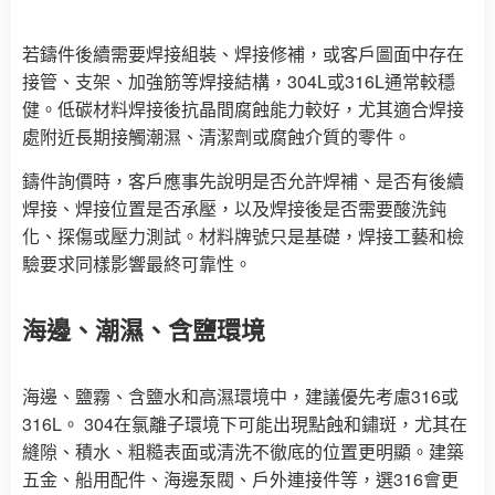
若鑄件後續需要焊接組裝、焊接修補，或客戶圖面中存在
接管、支架、加強筋等焊接結構，304L或316L通常較穩
健。低碳材料焊接後抗晶間腐蝕能力較好，尤其適合焊接
處附近長期接觸潮濕、清潔劑或腐蝕介質的零件。
鑄件詢價時，客戶應事先說明是否允許焊補、是否有後續
焊接、焊接位置是否承壓，以及焊接後是否需要酸洗鈍
化、探傷或壓力測試。材料牌號只是基礎，焊接工藝和檢
驗要求同樣影響最終可靠性。
海邊、潮濕、含鹽環境
海邊、鹽霧、含鹽水和高濕環境中，建議優先考慮316或
316L。 304在氯離子環境下可能出現點蝕和鏽斑，尤其在
縫隙、積水、粗糙表面或清洗不徹底的位置更明顯。建築
五金、船用配件、海邊泵閥、戶外連接件等，選316會更