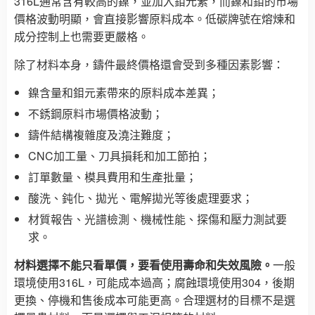
316L通常含有較高的鎳，並加入鉬元素，而鎳和鉬的市場
價格波動明顯，會直接影響原料成本。低碳牌號在熔煉和
成分控制上也需要更嚴格。
除了材料本身，鑄件最終價格還會受到多種因素影響：
鎳含量和鉬元素帶來的原料成本差異；
不銹鋼原料市場價格波動；
鑄件結構複雜度及澆注難度；
CNC加工量、刀具損耗和加工節拍；
訂單數量、模具費用和生產批量；
酸洗、鈍化、拋光、電解拋光等後處理要求；
材質報告、光譜檢測、機械性能、探傷和壓力測試要
求。
材料選擇不能只看單價，要看使用壽命和失效風險。
一般
環境使用316L，可能成本過高；腐蝕環境使用304，後期
更換、停機和售後成本可能更高。合理選材的目標不是選