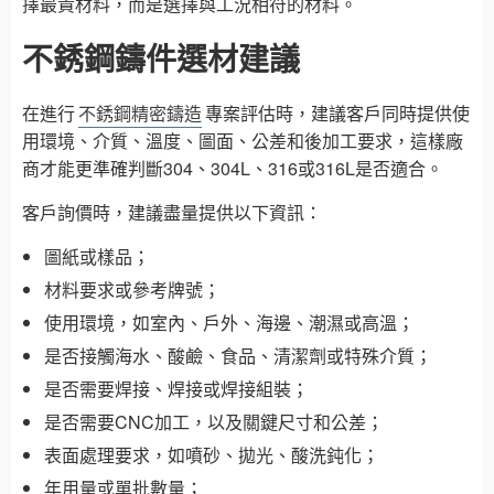
擇最貴材料，而是選擇與工況相符的材料。
不銹鋼鑄件選材建議
在進行
不銹鋼精密鑄造
專案評估時，建議客戶同時提供使
用環境、介質、溫度、圖面、公差和後加工要求，這樣廠
商才能更準確判斷304、304L、316或316L是否適合。
客戶詢價時，建議盡量提供以下資訊：
圖紙或樣品；
材料要求或參考牌號；
使用環境，如室內、戶外、海邊、潮濕或高溫；
是否接觸海水、酸鹼、食品、清潔劑或特殊介質；
是否需要焊接、焊接或焊接組裝；
是否需要CNC加工，以及關鍵尺寸和公差；
表面處理要求，如噴砂、拋光、酸洗鈍化；
年用量或單批數量；