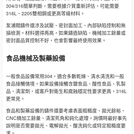
304/316簡單判斷，需要根據介質重新評估，可能需要
316L、2205雙相鋼或更高等級材料。
泵浦閥鑄件還涉及試壓、密封面加工、內部缺陷控制和無
損檢測。材料選得再高，如果鑄造缺陷、機械加工餘量或
密封面品質控制不好，也會影響最終使用效果。
食品機械及製藥設備
一般食品設備常用304，適合多數乾燥、清水清洗和一般
食品接觸情境。如果設備接觸含鹽食品、酸性食品、乳製
品、清潔劑，或客戶對衛生和腐蝕穩定性要求更高，316L
更常見。
食品和製藥設備的鑄件還要考慮表面粗糙度、拋光餘裕、
CNC精加工餘量、清潔死角和鈍化處理。詢價時最好事先
說明是否需要拋光、電解拋光、酸洗鈍化或特定粗糙度要
求。