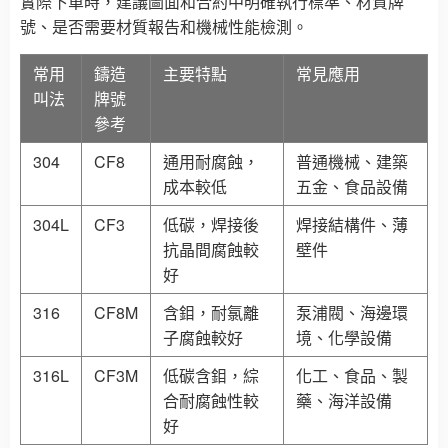
實際下單時，建議圖面和合約中明確執行標準、材質牌
號、是否需要材質報告和機械性能檢測。
常用
鑄造
主要特點
常見應用
叫法
牌號
參考
304
CF8
通用耐腐蝕，
普通機械、建築
成本較低
五金、食品設備
304L
CF3
低碳，焊接後
焊接結構件、薄
抗晶間腐蝕較
壁件
好
316
CF8M
含鉬，耐氯離
泵浦閥、海邊環
子腐蝕較好
境、化學設備
316L
CF3M
低碳含鉬，綜
化工、食品、製
合耐腐蝕性較
藥、海洋設備
好