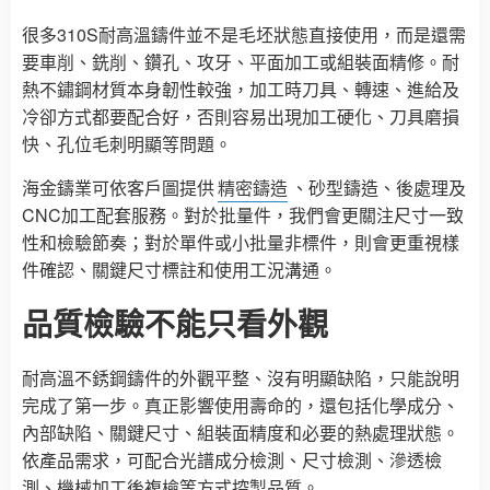
很多310S耐高溫鑄件並不是毛坯狀態直接使用，而是還需
要車削、銑削、鑽孔、攻牙、平面加工或組裝面精修。耐
熱不鏽鋼材質本身韌性較強，加工時刀具、轉速、進給及
冷卻方式都要配合好，否則容易出現加工硬化、刀具磨損
快、孔位毛刺明顯等問題。
海金鑄業可依客戶圖提供
精密鑄造
、砂型鑄造、後處理及
CNC加工配套服務。對於批量件，我們會更關注尺寸一致
性和檢驗節奏；對於單件或小批量非標件，則會更重視樣
件確認、關鍵尺寸標註和使用工況溝通。
品質檢驗不能只看外觀
耐高溫不銹鋼鑄件的外觀平整、沒有明顯缺陷，只能說明
完成了第一步。真正影響使用壽命的，還包括化學成分、
內部缺陷、關鍵尺寸、組裝面精度和必要的熱處理狀態。
依產品需求，可配合光譜成分檢測、尺寸檢測、滲透檢
測、機械加工後複檢等方式控製品質。