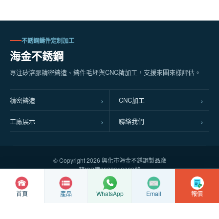
不銹鋼鑄件定制加工
海金不銹鋼
專注矽溶膠精密鑄造、鑄件毛坯與CNC精加工，支援來圖來樣評估。
精密鑄造
CNC加工
工廠展示
聯絡我們
© Copyright
2026 興化市海金不銹鋼製品廠
蘇ICP備2022016063號
蘇公網安備32128102010337號
首頁
產品
Email
報價
WhatsApp