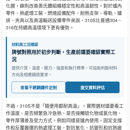
化膜，鎳則改善奧氏體組織穩定性和高溫韌性。對於爐內
零件、熱處理工裝、燃燒設備配件、耐熱支架、導軌、爐
排、夾具以及高溫輸送設備零件來說，310S比普通304、
316在持續高溫環境下更有優勢。
材料與工況確認
牌號對照用於初步判斷，生產前還要確認實際工
況
提供介質、溫度、壓力、強度和執行標準，可協助判斷材料
方向及相應鑄造要求。
查看不銹鋼鑄件定制
提交資料評估
不過，310S不是「隨便用都耐高溫」。實際選材還要看工
作溫度、是否頻繁急冷急熱、是否接觸硫化物或氯化物、
零件厚薄差及受力方式。例如同樣是爐內使用，固定支撐
件和反覆搬運的熱處理工裝，對抗氧化、抗變形和抗熱疲