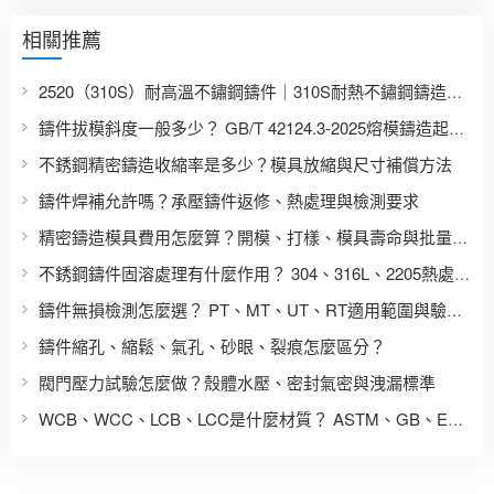
相關推薦
2520（310S）耐高溫不鏽鋼鑄件｜310S耐熱不鏽鋼鑄造件廠家
鑄件拔模斜度一般多少？ GB/T 42124.3-2025熔模鑄造起模斜度表
不銹鋼精密鑄造收縮率是多少？模具放縮與尺寸補償方法
鑄件焊補允許嗎？承壓鑄件返修、熱處理與檢測要求
精密鑄造模具費用怎麼算？開模、打樣、模具壽命與批量成本
不銹鋼鑄件固溶處理有什麼作用？ 304、316L、2205熱處理區別
鑄件無損檢測怎麼選？ PT、MT、UT、RT適用範圍與驗收要求
鑄件縮孔、縮鬆、氣孔、砂眼、裂痕怎麼區分？
閥門壓力試驗怎麼做？殼體水壓、密封氣密與洩漏標準
WCB、WCC、LCB、LCC是什麼材質？ ASTM、GB、EN、JIS鑄鋼牌號對照