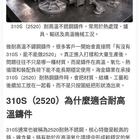
310S（2520）
耐高溫不銹鋼鑄件
，常用於熱處理、爐
具、輸送及高溫機械工況。
做耐高溫不鏽鋼鑄件，很多客戶一開始會直接問「有沒有
310S，能不能做2520」。真正進入打樣和大量生產後，
問題往往不只是哪一種材質，而是鑄件在高溫、氧化、熱
循環和裝配負荷下能不能長期穩定使用。海金鑄業在承接
310S（2520）耐熱鋼鑄件時，會把材質、結構、工藝和
後續加工放在一起看，而不是只按圖紙把形狀澆出來。
310S（2520）為什麼適合耐高
溫鑄件
310S通常也被稱為2520耐熱不銹鋼，核心特徵是較高的
鉻、鎳含量。鉻有助於在高溫氧化環境中形成較穩定的氧