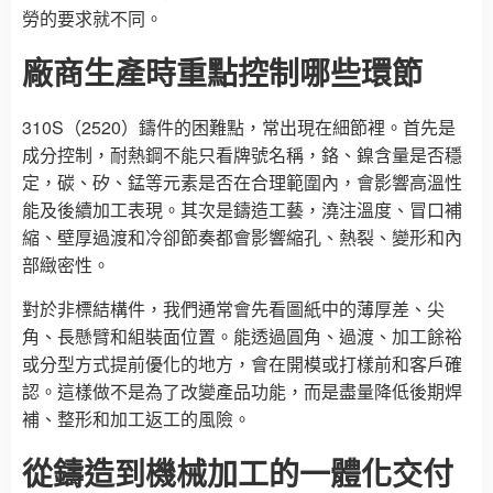
勞的要求就不同。
廠商生產時重點控制哪些環節
310S（2520）鑄件的困難點，常出現在細節裡。首先是
成分控制，耐熱鋼不能只看牌號名稱，鉻、鎳含量是否穩
定，碳、矽、錳等元素是否在合理範圍內，會影響高溫性
能及後續加工表現。其次是鑄造工藝，澆注溫度、冒口補
縮、壁厚過渡和冷卻節奏都會影響縮孔、熱裂、變形和內
部緻密性。
對於非標結構件，我們通常會先看圖紙中的薄厚差、尖
角、長懸臂和組裝面位置。能透過圓角、過渡、加工餘裕
或分型方式提前優化的地方，會在開模或打樣前和客戶確
認。這樣做不是為了改變產品功能，而是盡量降低後期焊
補、整形和加工返工的風險。
從鑄造到機械加工的一體化交付