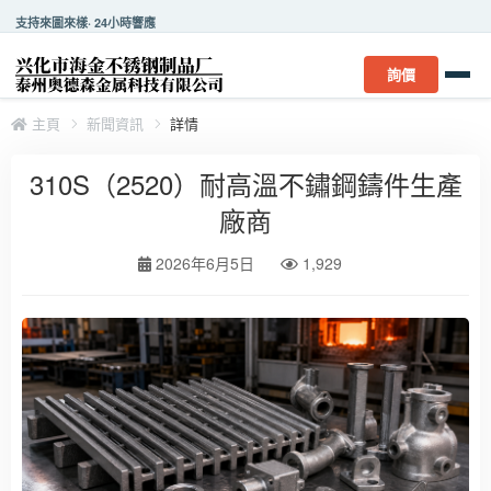
支持來圖來樣· 24小時響應
詢價
主頁
新聞資訊
詳情
310S（2520）耐高溫不鏽鋼鑄件生產
廠商
2026年6月5日
1,929