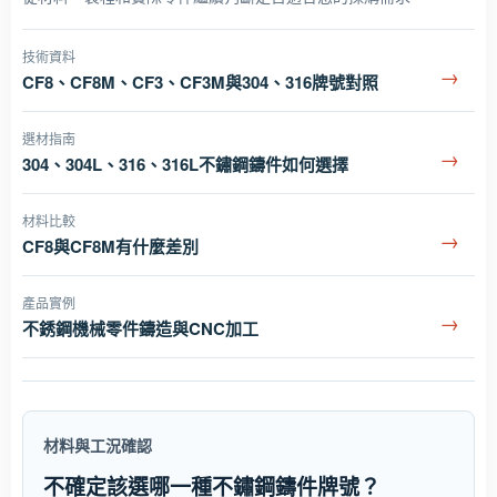
技術資料
→
CF8、CF8M、CF3、CF3M與304、316牌號對照
選材指南
→
304、304L、316、316L不鏽鋼鑄件如何選擇
材料比較
→
CF8與CF8M有什麼差別
產品實例
→
不銹鋼機械零件鑄造與CNC加工
材料與工況確認
不確定該選哪一種不鏽鋼鑄件牌號？