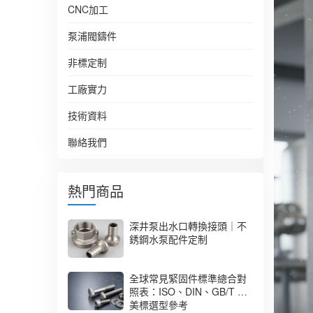
CNC加工
泵浦閥鑄件
非標定制
工廠實力
技術資料
聯絡我們
熱門商品
深井泵出水口轉換接頭｜不
銹鋼水泵配件定制
全球常見緊固件標準總合對
照表：ISO、DIN、GB/T 與
美標選型參考