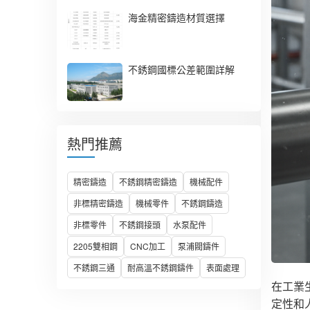
海金精密鑄造材質選擇
不銹鋼國標公差範圍詳解
熱門推薦
精密鑄造
不銹鋼精密鑄造
機械配件
非標精密鑄造
機械零件
不銹鋼鑄造
非標零件
不銹鋼接頭
水泵配件
2205雙相鋼
CNC加工
泵浦閥鑄件
不銹鋼三通
耐高溫不銹鋼鑄件
表面處理
在工業
定性和