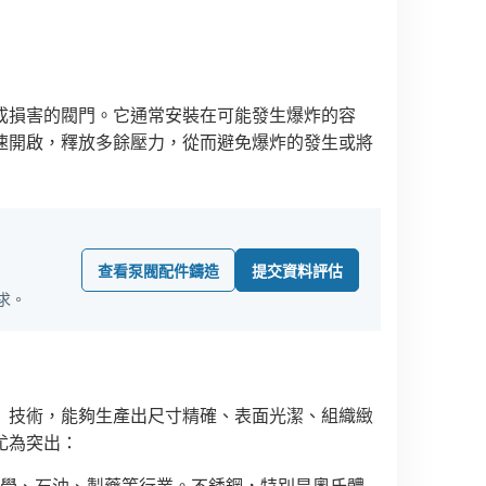
成損害的閥門。它通常安裝在可能發生爆炸的容
速開啟，釋放多餘壓力，從而避免爆炸的發生或將
查看泵閥配件鑄造
提交資料評估
求。
）技術，能夠生產出尺寸精確、表面光潔、組織緻
尤為突出：
學、石油、製藥等行業。不銹鋼，特別是奧氏體