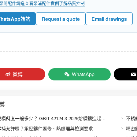
泵閥配件鑄造
查看泵浦配件實例
了解品質控制
hatsApp諮詢
Request a quote
Email drawings
微博
WhatsApp
薦
不銹
鑄件拔模斜度一般多少？ GB/T 42124.3-2025熔模鑄造起模斜度表
焊補允許嗎？承壓鑄件返修、熱處理與檢測要求