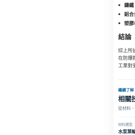
鑄鐵
鋁合
塑膠
結論
綜上所
在防爆
工業對
繼續了解
相關
從材料、
材料選型
水泵葉