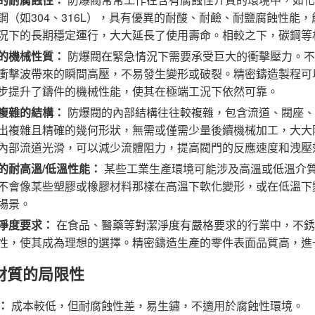
鋼（如304、316L），具有優異的耐酸、耐鹼、耐鹽腐蝕性能
況下的長期穩定運行，大大延長了使用壽命。相較之下，碳鋼等
的機械性質：
防爆閥在緊急情況下需要承受巨大的衝擊壓力。不
衝擊波帶來的瞬間高壓，不易發生變形或破裂。精密鑄造製程可
步提升了鑄件的機械性能，使其在極端工況下依然可靠。
複雜的結構：
防爆閥的內部結構往往較複雜，包含流道、閥座、
出複雜且精確的幾何形狀，無需或僅需少量後續機械加工，大大
內部流道光滑，可以減少流體阻力，提高閥門的反應速度和洩壓
的耐高溫/低溫性能：
某些工業生產環境可能涉及高溫或低溫介
不會像某些塑膠或橡膠材料那樣在高溫下軟化變形，或在低溫下
場景。
淨度要求：
在食品、醫藥等對潔淨度有嚴格要求的行業中，不銹
性，使其成為理想的選擇。精密鑄造生產的零件表面品質高，進
材質的局限性
：
成本較低，但耐腐蝕性差，易生鏽，不適用於腐蝕性環境。