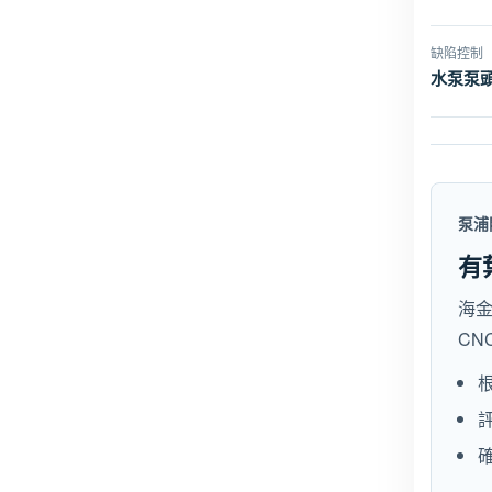
缺陷控制
水泵泵
泵浦
有
海
CN