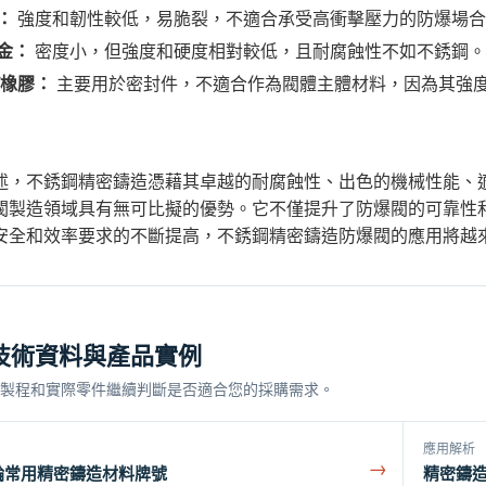
：
強度和韌性較低，易脆裂，不適合承受高衝擊壓力的防爆場合
金：
密度小，但強度和硬度相對較低，且耐腐蝕性不如不銹鋼。
/橡膠：
主要用於密封件，不適合作為閥體主體材料，因為其強
述，不銹鋼精密鑄造憑藉其卓越的耐腐蝕性、出色的機械性能、
閥製造領域具有無可比擬的優勢。它不僅提升了防爆閥的可靠性
安全和效率要求的不斷提高，不銹鋼精密鑄造防爆閥的應用將越
技術資料與產品實例
製程和實際零件繼續判斷是否適合您的採購需求。
應用解析
→
輪常用精密鑄造材料牌號
精密鑄