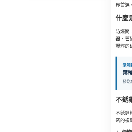
界首選
什麼
防爆閥
器、管
爆炸的
泵浦
葉
發送
不銹
不銹鋼
密的複
卓越