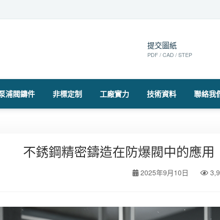
提交圖紙
PDF / CAD / STEP
泵浦閥鑄件
非標定制
工廠實力
技術資料
聯絡我
不銹鋼精密鑄造在防爆閥中的應用
2025年9月10日
3,9