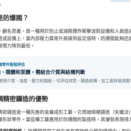
。
是防爆閥？
，顧名思義，是一種用於防止或減輕爆炸衝擊波對設備和人員造
道或設備上，當內部壓力異常升高達到設定值時，防爆閥能夠迅
破壞力降到最低。
閥零件製程評估
輪、閥體和泵體，需結合介質與結構判斷
使用介質、溫度、壓力和圖紙，可評估材質、鑄造結構、加工面與檢測要
鋼精密鑄造的優勢
精密鑄造是一種先進的金屬成形工藝，它透過熔模鑄造（失蠟法
雜形狀零件。當這種工藝應用於防爆閥的製造時，其優勢表現得
的耐腐蝕性：
防爆閥常常工作在含有腐蝕性介質的環境中，如化