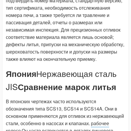
подтвердить номер материала, стандартную версию,
тип сертификата, необходимость отслеживания
номера печи, а также требуется ли травление и
пассивация деталей, отчеты о размерах или
независимая инспекция. Для прецизионных отливок
соответствие материала является лишь основой;
дефекты литья, припуски на механическую обработку,
шероховатость поверхности и допуски на размеры
также влияют на окончательную приемку.
Япония
Нержавеющая сталь
JIS
Сравнение марок литья
В японских чертежах часто используются
обозначения типа SCS13, SCS14 и SCS14A. Они в
основном применяются для отливок из нержавеющей
стали, особенно в насосах и клапанах.
рабочее
колесо
Он часто встречается в деталях пищевого