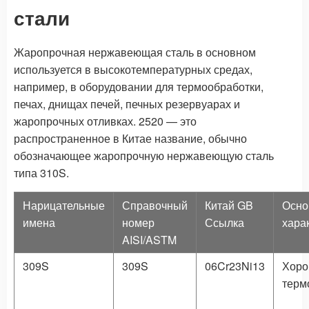
стали
Жаропрочная нержавеющая сталь в основном
используется в высокотемпературных средах,
например, в оборудовании для термообработки,
печах, днищах печей, печных резервуарах и
жаропрочных отливках. 2520 — это
распространенное в Китае название, обычно
обозначающее жаропрочную нержавеющую сталь
типа 310S.
Нарицательные
Справочный
Китай GB
Осно
имена
номер
Ссылка
хара
AISI/ASTM
309S
309S
06Cr23Ni13
Хор
терм