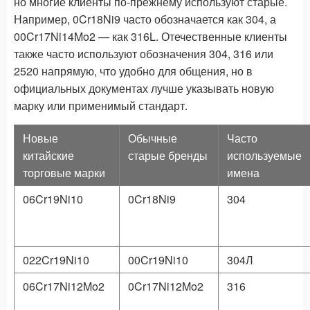
но многие клиенты по-прежнему используют старые.
Например, 0Cr18Ni9 часто обозначается как 304, а
00Cr17Ni14Mo2 — как 316L. Отечественные клиенты
также часто используют обозначения 304, 316 или
2520 напрямую, что удобно для общения, но в
официальных документах лучше указывать новую
марку или применимый стандарт.
Новые
Обычные
Часто
китайские
старые бренды
используемые
торговые марки
имена
06Cr19Ni10
0Cr18Ni9
304
022Cr19Ni10
00Cr19Ni10
304Л
06Cr17Ni12Mo2
0Cr17Ni12Mo2
316