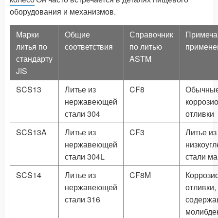
оборудования и механизмов.
Марки
Общие
Справочник
Примеча
литья по
соответствия
по литью
примене
стандарту
ASTM
JIS
SCS13
Литье из
CF8
Обычны
нержавеющей
коррози
стали 304
отливки
SCS13A
Литье из
CF3
Литье из
нержавеющей
низкоугл
стали 304L
стали ма
SCS14
Литье из
CF8M
Коррози
нержавеющей
отливки,
стали 316
содержа
молибде