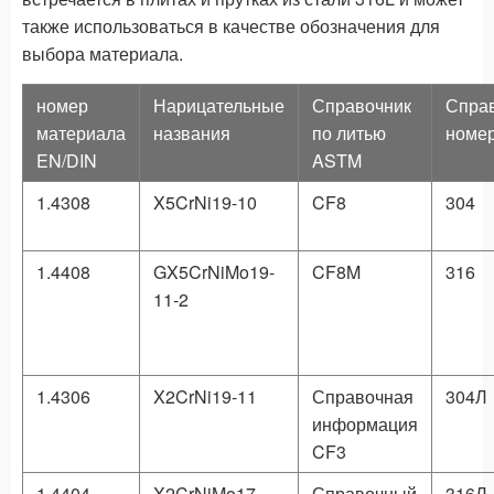
также использоваться в качестве обозначения для
выбора материала.
номер
Нарицательные
Справочник
Спра
материала
названия
по литью
номер
EN/DIN
ASTM
1.4308
X5CrNi19-10
CF8
304
1.4408
GX5CrNiMo19-
CF8M
316
11-2
1.4306
X2CrNi19-11
Справочная
304Л
информация
CF3
1.4404
X2CrNiMo17-
Справочный
316Л