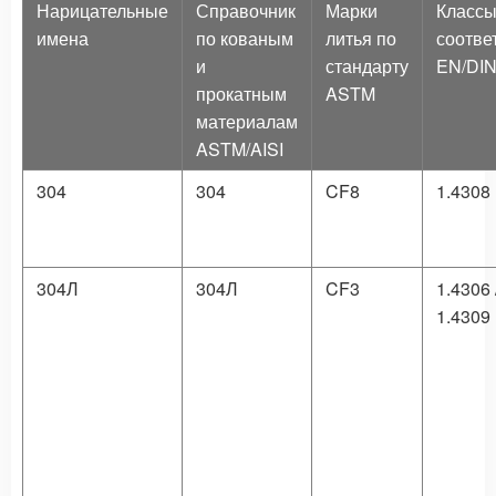
Нарицательные
Справочник
Марки
Класс
имена
по кованым
литья по
соотве
и
стандарту
EN/DI
прокатным
ASTM
материалам
ASTM/AISI
304
304
CF8
1.4308
304Л
304Л
CF3
1.4306 
1.4309