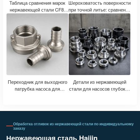
Таблица сравнения марок
Шероховатость поверхности
нержавеющей стали CF8,
при точной литье: сравнение
CF8M, CF3, CF3M: Как
значений Ra, Ry, Rz при
марки нержавеющей стали
обработке на станках с ЧПУ
для литья соотносятся с
с последующей полировкой.
марками 304, 316, 304L и
316L?
Переходник для выходного
Детали из нержавеющей
патрубка насоса для
стали для насосов глубоких
глубоких скважин |
скважин | Точное литье и
Аксессуары для водяных
механическая обработка
насосов из нержавеющей
рабочих колес и корпусов
стали на заказ
насосов
Обработка отливок из нержавеющей стали по индивидуальному
заказу
Нержавеющая сталь Haijin