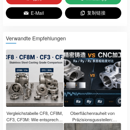
复制链接
E-Mail
Verwandte Empfehlungen
Vergleichstabelle CF8, CF8M,
Oberflächenrauheit von
CF3, CF3M: Wie entsprechen
Präzisionsgussteilen:
die Edelstahlgussgüten den
Vergleich von Ra, Ry, Rz bei