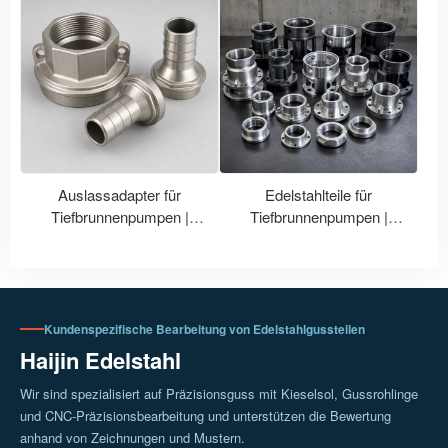
Bezeichnungen 304, 316,
CNC-Bearbeitung mit
304L und 316L?
Polierbehandlung
Auslassadapter für
Edelstahlteile für
Tiefbrunnenpumpen |
Tiefbrunnenpumpen |
Maßgefertigtes Edelstahl-
Präzisionsguss und -
Wasserpumpenzubehör
bearbeitung von Laufrädern
und Pumpengehäusen
Kundenspezifische Bearbeitung von Edelstahlgussteilen
Haijin Edelstahl
Wir sind spezialisiert auf Präzisionsguss mit Kieselsol, Gussrohlinge
und CNC-Präzisionsbearbeitung und unterstützen die Bewertung
anhand von Zeichnungen und Mustern.