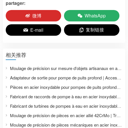
partager:
微博
WhatsApp
复制链接
E-mail
相关推荐
Moulage de précision sur mesure d'objets artisanaux en acier inoxydable | Moulage et traitement d'ornements métalliques en forme de crabe
Adaptateur de sortie pour pompe de puits profond | Accessoires de pompe à eau sur mesure en acier inoxydable
Pièces en acier inoxydable pour pompes de puits profonds | Moulage et usinage de précision des roues et des corps de pompe
Fabricant de raccords de pompe à eau en acier inoxydable | Moulage de précision d'accessoires pour pompes et vannes
Fabricant de turbines de pompes à eau en acier inoxydable | Fonderie de précision et usinage CNC
Moulage de précision de pièces en acier allié 42CrMo | Traitement thermique et usinage de pièces mécaniques
Moulage de précision de pièces mécaniques en acier inoxydable | Personnalisation et usinage CNC à partir de plans fournis