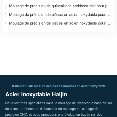
Moulage de précision de quincaillerie architecturale pour portes et salles de bains | Raccords sur mesure en acier inoxydable
Moulage de précision de pièces en acier inoxydable pour machines industrielles | Usinage CNC sur mesure
Moulage de précision de pièces en acier inoxydable pour équipements sportifs | Pièces sur mesure pour équipements de fitness
Traitement sur mesure des pièces moulées en acier inoxydable
Acier inoxydable Haijin
Nous sommes spécialisés dans le moulage de précision à base de sol
de silice, la fabrication d'ébauches de moulage et l'usinage de
précision CNC, et nous proposons une évaluation basée sur des