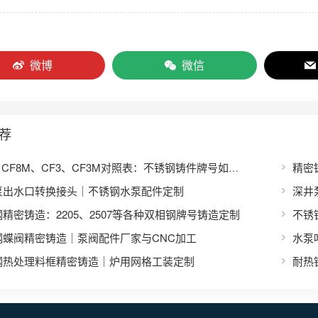
微博
微信
荐
CF8、CF8M、CF3、CF3M对照表：不锈钢铸件牌号如何对应304、316、304L、316L？
泵出水口转换接头｜不锈钢水泵配件定制
深井
精密铸造：2205、2507等各种双相钢牌号铸造定制
不锈
钢蝶阀精密铸造｜泵阀配件厂家与CNC加工
水泵
钢热处理料框精密铸造｜炉用网格工装定制
耐热