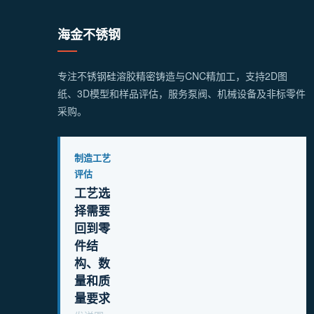
海金不锈钢
专注不锈钢硅溶胶精密铸造与CNC精加工，支持2D图
纸、3D模型和样品评估，服务泵阀、机械设备及非标零件
采购。
制造工艺
评估
工艺选
择需要
回到零
件结
构、数
量和质
量要求