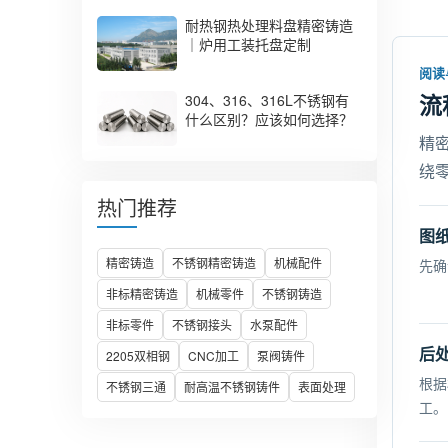
耐热钢热处理料盘精密铸造
｜炉用工装托盘定制
阅读
流
304、316、316L不锈钢有
什么区别？应该如何选择？
精
绕
热门推荐
图
精密铸造
不锈钢精密铸造
机械配件
先确
非标精密铸造
机械零件
不锈钢铸造
非标零件
不锈钢接头
水泵配件
后
2205双相钢
CNC加工
泵阀铸件
根据
不锈钢三通
耐高温不锈钢铸件
表面处理
工。