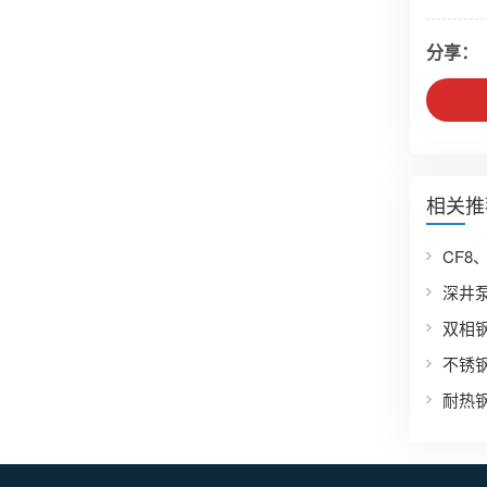
分享：
相关推
深井
双相钢
不锈
耐热