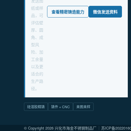
发送图
纸或样
查看精密铸造能力
微信发送资料
品，可
评估壁
厚、圆
角、成
型风
险、加
工余量
以及更
适合的
生产路
径。
硅溶胶精铸
铸件 + CNC
来图来样
© Copyright
2026 兴化市海金不锈钢制品厂
苏ICP备2022016